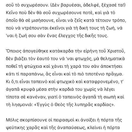
σοῦ τὸ συχωρέσουν. (Δὲν βαρυέσαι, ἀδελφέ, ξέχασέ τα!)
Κεῖνο ποὺ δὲν θὰ σοῦ συχωρέσουνε ποτὲ, καὶ γιὰ τὸ
ὁποῖο θὰ σὲ μισήσουνε, εἶναι νὰ ζεῖς κατὰ τέτοιον τρόπο,
ποὺ νὰ ντρέπουνται ἐκεῖνοι γιὰ τὴ δική τους τὴ ζωή, νά
‘ναι ἡ ζωή σου σὰν ἕνας ἔλεγχος τῆς δικῆς τους.
Ὅποιος ἀπογεύθηκε κατάκαρδα τὴν εἰρήνη τοῦ Χριστοῦ,
δὲν βιάζει τὸν ἑαυτό του νά ‘ναι φτωχός, μὰ θεληματικὰ
ποθεῖ τὴ φτώχεια καὶ χάνει τὴ χαρά του σὰν ἀποκτήσει
κάτι τί παραπάνω, ἂς εἶναι καὶ τὸ πιὸ τιποτένιο πρᾶγμα.
Κι ὅ,τι εἶναι ταπεινὸ καὶ φτωχικὸ καὶ καταφρονεμένο, τ’
ἀγαπᾶ κρυφὰ μέσα στὴν καρδιά του χωρὶς νὰ λέγει
τίποτα σὲ κανέναν, γιατί ὁ ταπεινὸς ἀγαπᾶ τὴ σιωπὴ καὶ
τὴ λησμονιά: «Ἐγγὺς ὁ Θεὸς τῆς λυπηρᾶς καρδίας».
Μόλις σκορπίσουνε οἱ πειρασμοὶ κι ἀνοίξει ἡ πόρτα τῆς
ψεύτικης χαρᾶς καὶ τῆς ἀναπαύσεως, κλείνει ἡ πόρτα