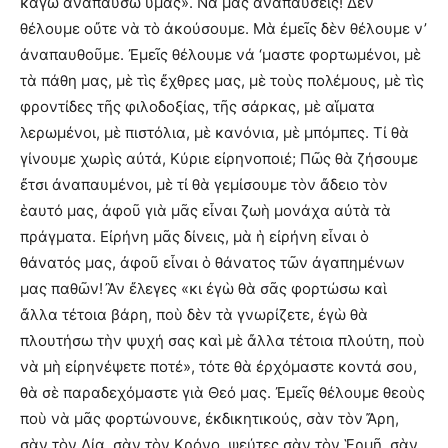
καγὼ ἀναπαύσω ὑμᾶς». Νά μᾶς ἀναπαύσεις! Δὲν
θέλουμε οὔτε νὰ τὸ ἀκούσουμε. Μὰ ἐμεῖς δὲν θέλουμε ν’
ἀναπαυθοῦμε. Ἐμεῖς θέλουμε νά ‘μαστε φορτωμένοι, μὲ
τὰ πάθη μας, μὲ τὶς ἔχθρες μας, μὲ τοὺς πολέμους, μὲ τὶς
φροντίδες τῆς φιλοδοξίας, τῆς σάρκας, μὲ αἵματα
λερωμένοι, μὲ πιστόλια, μὲ κανόνια, μὲ μπόμπες. Τί θὰ
γίνουμε χωρὶς αὐτά, Κύριε εἰρηνοποιέ; Πῶς θὰ ζήσουμε
ἔτσι ἀναπαυμένοι, μὲ τί θὰ γεμίσουμε τὸν ἄδειο τὸν
ἑαυτό μας, ἀφοῦ γιὰ μᾶς εἶναι ζωὴ μονάχα αὐτὰ τὰ
πράγματα. Εἰρήνη μᾶς δίνεις, μὰ ἡ εἰρήνη εἶναι ὁ
θάνατός μας, ἀφοῦ εἶναι ὁ θάνατος τῶν ἀγαπημένων
μας παθῶν! Ἂν ἔλεγες «κι ἐγὼ θὰ σᾶς φορτώσω καὶ
ἄλλα τέτοια βάρη, ποὺ δὲν τὰ γνωρίζετε, ἐγὼ θὰ
πλουτήσω τὴν ψυχή σας καὶ μὲ ἄλλα τέτοια πλούτη, ποὺ
νὰ μὴ εἰρηνέψετε ποτέ», τότε θὰ ἐρχόμαστε κοντά σου,
θὰ σὲ παραδεχόμαστε γιὰ Θεό μας. Ἐμεῖς θέλουμε θεοὺς
ποὺ νὰ μᾶς φορτώνουνε, ἐκδικητικούς, σὰν τὸν Ἄρη,
σὰν τὸν Δία, σὰν τὸν Κρόνο, ψεύτες σὰν τὸν Ἑρμῆ, σὰν