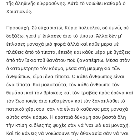
τῆς ἀληθινῆς εὐφροσύνης. Αὐτὸ τὸ νοιώθει καθαρὰ ὁ
Χριστιανός.
Προσευχή. Σὲ εὐχαριστῶ, Κύριε πολυέλεε, σὲ ὑμνῶ, σὲ
δοξάζω, γιατί μ’ ἔπλασες ἀπὸ τὸ τίποτα. Ἀλλὰ δὲν μ’
ἔπλασες μοναχὰ μιὰ φορά ἀλλὰ καὶ κάθε μέρα μὲ
πλάθεις ἀπὸ τὸ τίποτα, ἐπειδὴ καὶ κάθε μέρα μὲ βγάζεις
ἀπὸ τὸν ἴσκιο τοῦ θανάτου ποὺ ξαναπέφτω. Μέσα στὸν
ἀκαταμέτρητο τὸν κόσμο, μέσα στὴ μερμηγκιά τῶν
ἀνθρώπων, εἶμαι ἕνα τίποτα. Ὁ κάθε ἄνθρωπος εἶναι
ἕνα τίποτα. Καὶ μολαταῦτα, τὸν κάθε ἄνθρωπο τὸν
θυμᾶσαι καὶ τὸν βρίσκεις καὶ τὸν τραβᾶς πρὸς ἐσένα καὶ
τὸν ζωοποιεῖς ἀπὸ πεθαμένον καὶ τὸν ξαναπλάθει τὸ
πατρικὸ χέρι σου, σὰν νὰ εἶναι ὁ καθένας μας μοναχὰ
αὐτὸς στὸν κόσμο. Ἡ κραταιὰ δύναμή σου βαστᾶ ὅλη
τὴν κτίση κι ὅλες τὶς ψυχὲς σὰν νά ‘ναι μιὰ καὶ μοναχή.
Καὶ τὶς κάνεις νὰ νοιώσουνε τὴν ἀθανασία σὰν νά ‘ναι