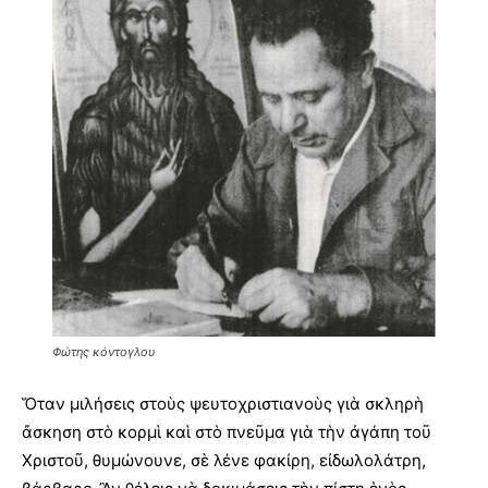
Φώτης κόντογλου
Ὅταν μιλήσεις στοὺς ψευτοχριστιανοὺς γιὰ σκληρὴ
ἄσκηση στὸ κορμὶ καὶ στὸ πνεῦμα γιὰ τὴν ἀγάπη τοῦ
Χριστοῦ, θυμώνουνε, σὲ λένε φακίρη, εἰδωλολάτρη,