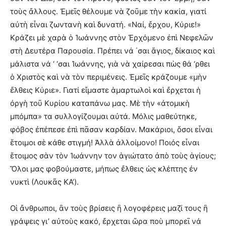
τοὺς ἄλλους. Ἐμεῖς θέλουμε νὰ ζοῦμε τὴν κακία, γιατί
αὐτὴ εἶναι ζωντανὴ καὶ δυνατή. «Ναί, ἔρχου, Κύριε!»
Κράζει μὲ χαρὰ ὁ Ἰωάννης στὸν Ἐρχόμενο ἐπὶ Νεφελῶν
στὴ Δευτέρα Παρουσία. Πρέπει νά ΄σαι ἅγιος, δίκαιος καὶ
μάλιστα νά ‘ ‘σαι Ἰωάννης, γιὰ νὰ χαίρεσαι πὼς θά ‘ρθει
ὁ Χριστὸς καὶ νὰ τὸν περιμένεις. Ἐμεῖς κράζουμε «μὴν
ἔλθεις Κύριε». Γιατί εἴμαστε ἁμαρτωλοὶ καὶ ἔρχεται ἡ
ὀργὴ τοῦ Κυρίου καταπάνω μας. Μὲ τὴν «ἀτομικὴ
μπόμπα» τα συλλογίζουμαι αὐτά. Μόλις μαθεύτηκε,
φόβος ἐπέπεσε ἐπὶ πᾶσαν καρδίαν. Μακάριοι, ὅσοι εἶναι
ἕτοιμοι σὲ κάθε στιγμή! Ἀλλὰ ἀλλοίμονο! Ποιός εἶναι
ἕτοιμος σὰν τὸν Ἰωάννην τον ἁγιώτατο ἀπὸ τοὺς ἁγίους;
Ὅλοι μας φοβούμαστε, μήπως ἔλθεις ὡς κλέπτης ἐν
νυκτὶ (Λουκᾶς ΚΑ’).
Οἱ ἄνθρωποι, ἂν τοὺς βρίσεις ἢ λογοφέρεις μαζί τους ἢ
γράψεις γι’ αὐτοὺς κακό, ἔρχεται ὥρα ποὺ μπορεῖ νά