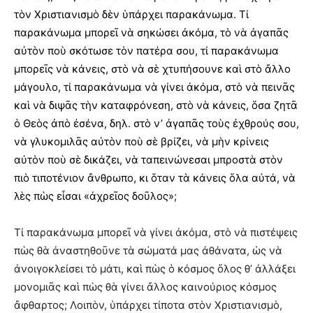
τὸν Χριστιανισμὸ δὲν ὑπάρχει παρακάνωμα. Τί
παρακάνωμα μπορεῖ νὰ σηκώσει ἀκόμα, τὸ νὰ ἀγαπᾶς
αὐτὸν ποὺ σκότωσε τὸν πατέρα σου, τί παρακάνωμα
μπορεῖς νὰ κάνεις, στὸ νὰ σὲ χτυπήσουνε καὶ στὸ ἄλλο
μάγουλο, τί παρακάνωμα νὰ γίνει ἀκόμα, στὸ νὰ πεινᾶς
καὶ νὰ διψᾶς τὴν καταφρόνεση, στὸ νὰ κάνεις, ὅσα ζητᾶ
ὁ Θεὸς ἀπὸ ἐσένα, δηλ. στὸ ν’ ἀγαπᾶς τοὺς ἐχθρούς σου,
νὰ γλυκομιλᾶς αὐτὸν ποὺ σὲ βρίζει, νὰ μὴν κρίνεις
αὐτὸν ποὺ σὲ δικάζει, νὰ ταπεινώνεσαι μπροστὰ στὸν
πιὸ τιποτένιον ἄνθρωπο, κι ὅταν τὰ κάνεις ὅλα αὐτά, νὰ
λὲς πὼς εἶσαι «ἀχρεῖος δοῦλος»;
Τί παρακάνωμα μπορεῖ νὰ γίνει ἀκόμα, στὸ νὰ πιστέψεις
πὼς θὰ ἀναστηθοῦνε τὰ σώματά μας ἀθάνατα, ὡς νὰ
ἀνοιγοκλείσει τὸ μάτι, καὶ πὼς ὁ κόσμος ὅλος θ’ ἀλλάξει
μονομιᾶς καὶ πὼς θὰ γίνει ἄλλος καινούριος κόσμος
ἄφθαρτος; Λοιπὸν, ὑπάρχει τίποτα στὸν Χριστιανισμὸ,