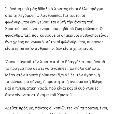
Ἡ ἀγάπη ποὺ μᾶς δίδαξε ὁ Χριστὸς εἶναι ἄλλο πρᾶγμα
ἀπὸ τὴ λεγόμενη φιλανθρωπία. Γιὰ τοῦτο, οἱ
φιλάνθρωποι δὲν γεύουνται αὐτὴ τὴν ἀγάπη τοῦ
Χριστοῦ, ποὺ εἶναι «νερὸ ποὺ πηδᾶ σὲ ζωὴ αἰώνια». Οἱ
φιλανθρωπίες ποὺ κάνουνε οἱ σημερινοὶ ἄνθρωποι εἶναι
ἕνα χρέος κοινωνικό. Αὐτοὶ οἱ φιλάνθρωποι, κι ὅποιος
εἶναι πρακτικὸς ἄνθρωπος, δὲν εἶναι χριστιανοί.
Ὅποιος ἀγαπᾶ τὸν Χριστὸ καὶ τὸ Εὐαγγέλιό του, ἀγαπᾶ
τὸ πρᾶγμα ποὺ ἀξίζει νὰ ἀγαπηθεῖ πιὸ πολὺ ἀπ’ ὅλα.
Μέσα στὸν Χριστὸ βρίσκεται ὅ,τι ἀξίζει τὴν ἀγάπη, ἡ
ταπείνωση, ὁ πόνος, ἡ πραότητα, ἡ πνευματικὴ θλίψη
καί ἡ πνευματικὴ χαρὰ, ποὺ εἶναι καί οἱ δυὸ γλυκὲς,
ὅταν γίνονται στ’ ὄνομα τοῦ Χριστοῦ.
«Δεῦτε πρὸς με, πάντες οἱ κοπιῶντες καὶ πεφορτισμένοι,