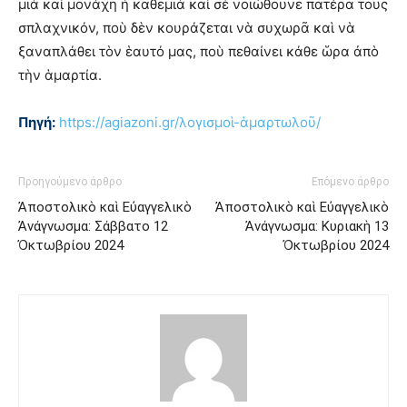
μιὰ καὶ μονάχη ἡ καθεμιὰ καὶ σὲ νοιώθουνε πατέρα τους
σπλαχνικόν, ποὺ δὲν κουράζεται νὰ συχωρᾶ καὶ νὰ
ξαναπλάθει τὸν ἑαυτό μας, ποὺ πεθαίνει κάθε ὥρα ἀπὸ
τὴν ἁμαρτία.
Πηγή:
https://agiazoni.gr/λογισμοὶ-ἁμαρτωλοῦ/
Προηγούμενο άρθρο
Επόμενο άρθρο
Ἀποστολικὸ καὶ Εὐαγγελικὸ
Ἀποστολικὸ καὶ Εὐαγγελικὸ
Ἀνάγνωσμα: Σάββατο 12
Ἀνάγνωσμα: Κυριακὴ 13
Ὀκτωβρίου 2024
Ὀκτωβρίου 2024