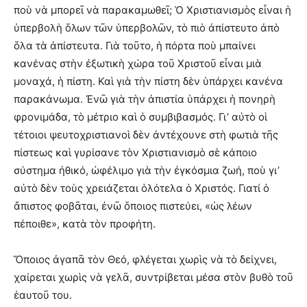
ποὺ νὰ μπορεῖ νὰ παρακαμωθεῖ; Ὁ Χριστιανισμὸς εἶναι ἡ
ὑπερβολὴ ὅλων τῶν ὑπερβολῶν, τὸ πιὸ ἀπίστευτο ἀπὸ
ὅλα τὰ ἀπίστευτα. Γιὰ τοῦτο, ἡ πόρτα ποὺ μπαίνει
κανένας στὴν ἐξωτικὴ χώρα τοῦ Χριστοῦ εἶναι μιὰ
μοναχά, ἡ πίστη. Καὶ γιὰ τὴν πίστη δὲν ὑπάρχει κανένα
παρακάνωμα. Ἐνῶ γιὰ τὴν ἀπιστία ὑπάρχει ἡ πονηρὴ
φρονιμάδα, τὸ μέτριο καὶ ὁ συμβιβασμός. Γι’ αὐτὸ οἱ
τέτοιοι ψευτοχριστιανοὶ δὲν ἀντέχουνε στὴ φωτιὰ τῆς
πίστεως καὶ γυρίσανε τὸν Χριστιανισμὸ σὲ κάποιο
σύστημα ἠθικό, ὠφέλιμο γιὰ τὴν ἐγκόσμια ζωή, ποὺ γι’
αὐτὸ δὲν τοὺς χρειάζεται ὁλότελα ὁ Χριστός. Γιατί ὁ
ἄπιστος φοβᾶται, ἐνῶ ὅποιος πιστεύει, «ὡς λέων
πέποιθε», κατὰ τὸν προφήτη.
Ὅποιος ἀγαπᾶ τὸν Θεό, φλέγεται χωρὶς νὰ τὸ δείχνει,
χαίρεται χωρὶς νὰ γελᾶ, συντρίβεται μέσα στὸν βυθὸ τοῦ
ἑαυτοῦ του.