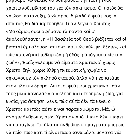
βάρβαρο. Ἂν θέλεις νὰ δοκιμάσεις τὴν πίστη ἑνὸς
χριστιανοῦ, μίλησέ του γιὰ τὸν ἀσκητισμό. Ὁ πιστὸς θὰ
νοιώσει κατάνυξη, ὁ χλιαρός, δηλαδὴ ὁ ψεύτικος, ὁ
ἄπιστος, θὰ διαμαρτυρηθεῖ. Τί ἂν λέγει ὁ Χριστός:
«Μακάριοι, ὅσοι ἀφήσανε τὰ πάντα καὶ μ’
ἀκολουθήσανε», ἢ «Ἡ βασιλεία τοῦ Θεοῦ βιάζεται καὶ οἱ
βιασταὶ ἁρπάζουσιν αὐτήν», καὶ πὼς «θλῖψιν ἔξετε», καὶ
πὼς «στενὴ καὶ τεθλιμμένη ἡ ὁδὸς ἡ ἀπάγουσα εἰς τὴν
ζωήν»; Ἐμεῖς θέλουμε νὰ εἴμαστε Χριστιανοὶ χωρὶς
Χριστό, δηλ. χωρὶς θλίψη πνευματική, χωρὶς νὰ
σηκώνουμε τὸν σκληρὸ σταυρό, ἀλλὰ νὰ περπατᾶμε
στὸν πλατὺν δρόμο. Αὐτοὶ οἱ ψεύτικοι χριστιανοί, σὰν
τοὺς μιλᾶ κανένας γιὰ σκληρὴ καὶ στερημένη ζωή, γιὰ
θυσία, γιὰ ἄσκηση, λένε, πὼς αὐτὰ δὲν τὰ θέλει ὁ
Χριστός καὶ πὼς αὐτὰ εἶναι παρακαμώματα. Μά, ὦ
ἀνόητε ἄνθρωπε, στὸν Χριστιανισμό τίποτα δὲν μπορεῖ
νὰ παραγίνει. Γιὰ ὅλα τὰ ἀνθρώπινα πράγματα μπορεῖς
νὰ πεῖς, πὼς κάτι τί εἶναι παρακανωμένο, μονάχα γιὰ