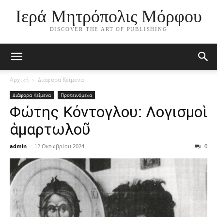
Ιερά Μητρόπολις Μόρφου
DISCOVER THE ART OF PUBLISHING
Αρχική
Διάφορα Κείμενα
Διάφορα Κείμενα
Προτεινόμενα
Φώτης Κόντογλου: Λογισμοὶ
ἁμαρτωλοῦ
admin
-
12 Οκτωβρίου 2024
0