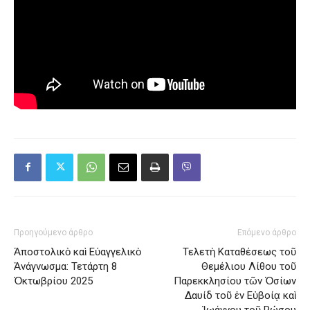
Προηγούμενο άρθρο
Επόμενο άρθρο
Ἀποστολικὸ καὶ Εὐαγγελικὸ
Τελετὴ Καταθέσεως τοῦ
Ἀνάγνωσμα: Τετάρτη 8
Θεμέλιου Λίθου τοῦ
Ὀκτωβρίου 2025
Παρεκκλησίου τῶν Ὁσίων
Δαυίδ τοῦ ἐν Εὐβοίᾳ καὶ
Ἰωάννου τοῦ Ρώσου