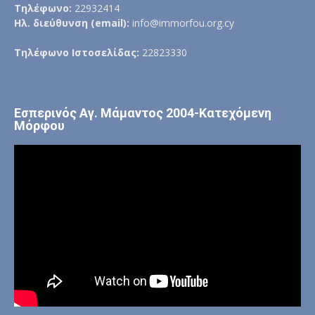
Τηλέφωνο:
22932414
Ηλ. διεύθυνση (email):
info@immorfou.org.cy
Τηλέφωνο Ιστοσελίδας:
22823330
Εσπερινός Αγ. Μάμαντος 2004-Κατεχόμενη
Μόρφου