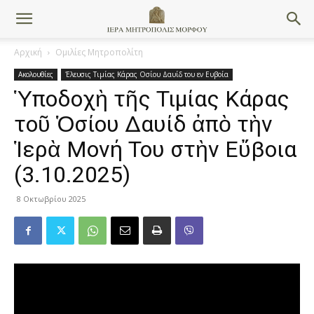
Αρχική
Ομιλίες Μητροπολίτη
Ακολουθίες
Έλευσις Τιμίας Κάρας Οσίου Δαυίδ του εν Ευβοία
Ὑποδοχὴ τῆς Τιμίας Κάρας
τοῦ Ὁσίου Δαυίδ ἀπὸ τὴν
Ἱερὰ Μονή Του στὴν Εὔβοια
(3.10.2025)
8 Οκτωβρίου 2025