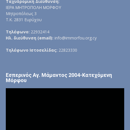
Ταχυδρομική Διεύθυνση:
ΙΕΡΑ ΜΗΤΡΟΠΟΛΗ ΜΟΡΦΟΥ
Μητροπόλεως 3
Τ.Κ. 2831 Ευρύχου
Τηλέφωνο:
22932414
Ηλ. διεύθυνση (email):
info@immorfou.org.cy
Τηλέφωνο Ιστοσελίδας:
22823330
Εσπερινός Αγ. Μάμαντος 2004-Κατεχόμενη
Μόρφου