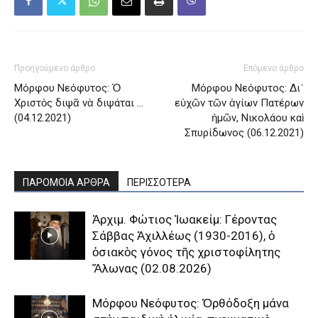
Προηγούμενο άρθρο
Επόμενο άρθρο
Μόρφου Νεόφυτος: Ὁ
Μόρφου Νεόφυτος: Δι᾿
Χριστὸς διψᾶ νὰ διψάται …
εὐχῶν τῶν ἁγίων Πατέρων
(04.12.2021)
ἡμῶν, Νικολάου καὶ
Σπυρίδωνος (06.12.2021)
ΠΑΡΟΜΟΙΑ ΑΡΘΡΑ
ΠΕΡΙΣΣΟΤΕΡΑ
Ἀρχιμ. Φώτιος Ἰωακείμ: Γέροντας
Σάββας Ἀχιλλέως (1930-2016), ὁ
ὁσιακὸς γόνος τῆς χριστοφίλητης
Ἅλωνας (02.08.2026)
Μόρφου Νεόφυτος: Ὀρθόδοξη μάνα