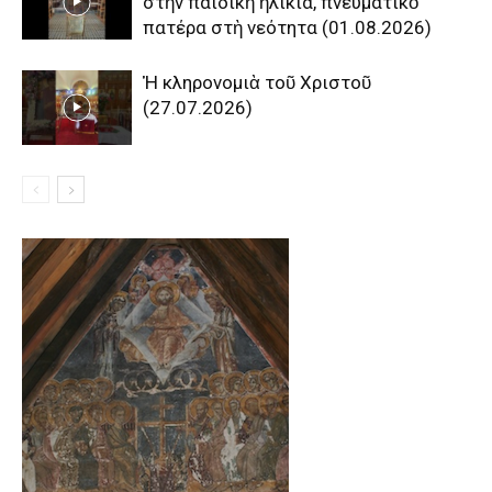
στὴν παιδικὴ ἡλικία, πνευματικὸ
πατέρα στὴ νεότητα (01.08.2026)
Ἡ κληρονομιὰ τοῦ Χριστοῦ
(27.07.2026)