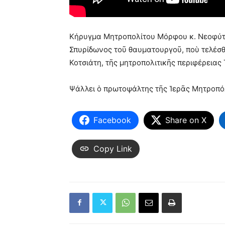
Κήρυγμα Μητροπολίτου Μόρφου κ. Νεοφύτο
Σπυρίδωνος τοῦ θαυματουργοῦ, ποὺ τελέσ
Κοτσιάτη, τῆς μητροπολιτικῆς περιφέρειας 
Ψάλλει ὁ πρωτοψάλτης τῆς Ἱερᾶς Μητροπό
Facebook
Share on X
Copy Link