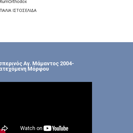
RumOrthodox
ΠΑΛΙΑ ΙΣΤΟΣΕΛΙΔΑ
σπερινός Αγ. Μάμαντος 2004-
ατεχόμενη Μόρφου