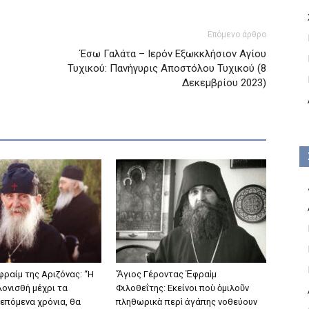
Επόμενο άρθρο
Έσω Γαλάτα – Ιερόν Εξωκκλήσιον Αγίου
Τυχικού: Πανήγυρις Αποστόλου Τυχικού (8
Δεκεμβρίου 2023)
φραίμ της Αριζόνας: “Η
Ἅγιος Γέροντας Ἐφραὶμ
λονισθή μέχρι τα
Φιλοθεΐτης: Εκείνοι ποὺ ὁμιλοῦν
 επόμενα χρόνια, θα
πληθωρικὰ περὶ ἀγάπης νοθεύουν