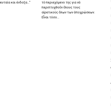
λευταία και ένδοξα…”
τὸ περιεχόμενο της για νὰ
περιπτυχθοῦν ὅλους τους
αἱρετικοὺς ὅλων των ἀποχρώσεων.
Εἶναι τόσο...