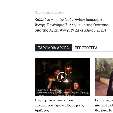
Προηγούμενο άρθρο
Καλλιάνα – Ιερός Ναός Αγίων Ιωακείμ και
Άννης: Πανήγυρις Συλλήψεως της Θεοτόκου
υπό της Αγίας Άννης (9 Δεκεμβρίου 2023)
ΠΑΡΟΜΟΙΑ ΑΡΘΡΑ
ΠΕΡΙΣΣΟΤΕΡΑ
Ὁ προφητικὸς λόγος τοῦ
Γέροντας Ε
μακαριστοῦ Γέροντα Εφραὶμ τῆς
πίστις θα κ
Ἀριζόνας
θεμέλια. Τα