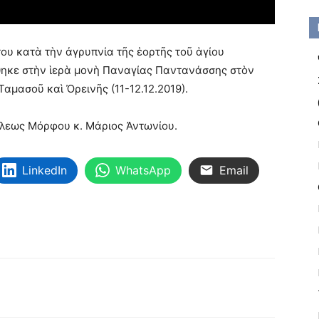
υ κατὰ τὴν ἀγρυπνία τῆς ἑορτῆς τοῦ ἁγίου
θηκε στὴν ἱερὰ μονὴ Παναγίας Παντανάσσης στὸν
Ταμασοῦ καὶ Ὀρεινῆς (11-12.12.2019).
λεως Μόρφου κ. Μάριος Ἀντωνίου.
LinkedIn
WhatsApp
Email