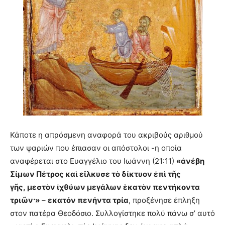
Κάποτε η απρόσμενη αναφορά του ακριβούς αριθμού
των ψαριών που έπιασαν οι απόστολοι -η οποία
αναφέρεται στο Ευαγγέλιο του Ιωάννη (21:11)
«ἀνέβη
Σίμων Πέτρος καὶ εἵλκυσε τὸ δίκτυον ἐπὶ τῆς
γῆς, μεστὸν ἰχθύων μεγάλων ἑκατὸν πεντήκοντα
τριῶν·»
–
εκατόν πενήντα τρία
, προξένησε έπληξη
στον πατέρα Θεοδόσιο. Συλλογίστηκε πολύ πάνω σ’ αυτό