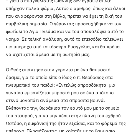
– γιατί ο Ευαγγελιστής Ιωάννης δεν έγραψε απλά:
υπήρχαν πολλά ψάρια; Αυτός ο αριθμός, όπως και άλλοι
που αναφέρονται στη Βίβλο, πρέπει να έχει τη δική του
συμβολική σημασία. Ο γέροντας προσευχήθηκε να τον
φωτίσει το Άγιο Πνεύμα και να του αποκαλύψει αυτό το
νόημα. Σε τελική ανάλυση, αυτό το επεισόδιο τελειώνει
πιο υπέροχα από τα τέσσερα Ευαγγέλια, και θα πρέπει
να σχετίζεται άμεσα με τη σωτηρία μας.
Ο Θεός απάντησε στον γέροντα με ένα θαυμαστό
όραμα, για το οποίο είπε ο ίδιος ο π. Θεοδόσιος στα
πνευματικά του παιδιά: «Εντελώς απροσδόκητα, μια
γυναίκα εμφανίζεται μπροστά μου σε ένα απότομο
στενό μονοπάτι ανάμεσα στα απρόσιτα βουνά.
Βλέποντάς την, θωράκισα τον εαυτό μου με το σημείο
του σταυρού, για να μην πέσω στην πλάνη του εχθρού.
Ωστόσο, η εμφάνισή της ήταν εξαίσια, και το φόρεμά της
υπέροχο. Πλησιάζοντας, με κοίταξε με το θαυμάσιο