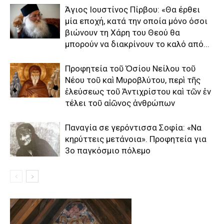
Άγιος Ιουστίνος Πίρβου: «Θα έρθει
μία εποχή, κατά την οποία μόνο όσοι
βιώνουν τη Χάρη του Θεού θα
μπορούν να διακρίνουν το καλό από...
Προφητεία τοῦ Ὁσίου Νείλου τοῦ
Νέου τοῦ καὶ Μυροβλύτου, περὶ τῆς
ἐλεύσεως τοῦ Ἀντιχρίστου καὶ τῶν ἐν
τέλει τοῦ αἰῶνος ἀνθρώπων
Παναγία σε γερόντισσα Σοφία: «Να
κηρύττεις μετάνοια». Προφητεία για
3ο παγκόσμιο πόλεμο