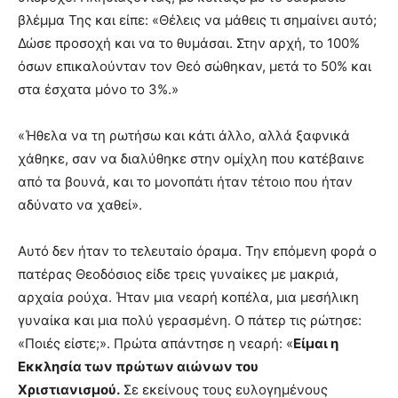
βλέμμα Της και είπε: «Θέλεις να μάθεις τι σημαίνει αυτό;
Δώσε προσοχή και να το θυμάσαι. Στην αρχή, το 100%
όσων επικαλούνταν τον Θεό σώθηκαν, μετά το 50% και
στα έσχατα μόνο το 3%.»
«Ήθελα να τη ρωτήσω και κάτι άλλο, αλλά ξαφνικά
χάθηκε, σαν να διαλύθηκε στην ομίχλη που κατέβαινε
από τα βουνά, και το μονοπάτι ήταν τέτοιο που ήταν
αδύνατο να χαθεί».
Αυτό δεν ήταν το τελευταίο όραμα. Την επόμενη φορά ο
πατέρας Θεοδόσιος είδε τρεις γυναίκες με μακριά,
αρχαία ρούχα. Ήταν μια νεαρή κοπέλα, μια μεσήλικη
γυναίκα και μια πολύ γερασμένη. Ο πάτερ τις ρώτησε:
«Ποιές είστε;». Πρώτα απάντησε η νεαρή: «
Είμαι η
Εκκλησία των πρώτων αιώνων του
Χριστιανισμού.
Σε εκείνους τους ευλογημένους