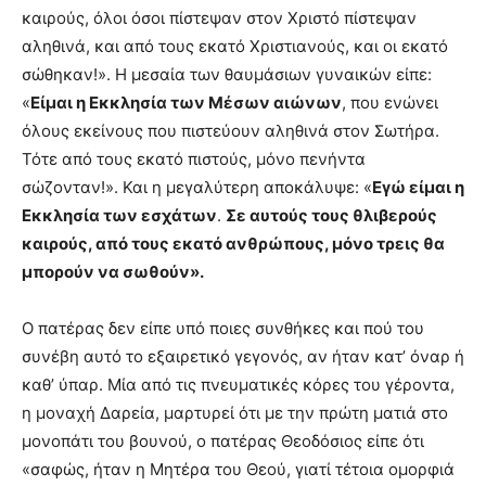
καιρούς, όλοι όσοι πίστεψαν στον Χριστό πίστεψαν
αληθινά, και από τους εκατό Χριστιανούς, και οι εκατό
σώθηκαν!». Η μεσαία των θαυμάσιων γυναικών είπε:
«
Είμαι η Εκκλησία των
Μέσων
αιώνων
, που ενώνει
όλους εκείνους που πιστεύουν αληθινά στον Σωτήρα.
Τότε από τους εκατό πιστούς, μόνο πενήντα
σώζονταν!». Και η μεγαλύτερη αποκάλυψε: «
Εγώ είμαι η
Εκκλησία των εσχάτων
.
Σε αυτούς τους θλιβερούς
καιρούς, από τους εκατό ανθρώπους, μόνο τρεις θα
μπορούν να σωθούν».
Ο πατέρας δεν είπε υπό ποιες συνθήκες και πού του
συνέβη αυτό το εξαιρετικό γεγονός, αν ήταν κατ’ όναρ ή
καθ’ ύπαρ. Μία από τις πνευματικές κόρες του γέροντα,
η μοναχή Δαρεία, μαρτυρεί ότι με την πρώτη ματιά στο
μονοπάτι του βουνού, ο πατέρας Θεοδόσιος είπε ότι
«σαφώς, ήταν η Μητέρα του Θεού, γιατί τέτοια ομορφιά