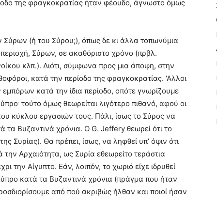
ρίοδο της φραγκοκρατίας ήταν φέουδο, άγνωστο όμως
 Σύρων (ή του Σύρου;), όπως δε κι άλλα τοπωνύμια
 περιοχή, Σύρων, σε ακαθόριστο χρόνο (πρβλ.
ίκου κλπ.). Διότι, σύμφωνα προς μια άποψη, στην
θοφόροι, κατά την περίοδο της φραγκοκρατίας. ‘Αλλοι
 εμπόρων κατά την ίδια περίοδο, οπότε γνωρίζουμε
.
Κύπρο
τούτο όμως θεωρείται λιγότερο πιθανό, αφού οι
του κύκλου εργασιών τους. Πάλι, ίσως το Σύρος να
τα Βυζαντινά χρόνια. Ο G. Jeffery θεωρεί ότι το
ης Συρίας). Θα πρέπει, ίσως, να ληφθεί υπ’ όψιν ότι
 την Αρχαιότητα, ως Συρία εθεωρείτο τεράστια
ρι την Αίγυπτο. Εάν, λοιπόν, το χωριό είχε ιδρυθεί
ύπρο κατά τα Βυζαντινά χρόνια (πράγμα που ήταν
ροσδιορίσουμε από πού ακριβώς ήλθαν και ποιοί ήσαν