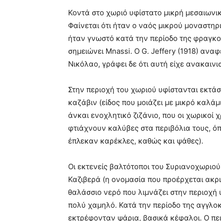
Κοντά στο χωριό υφίστατο μικρή μεσαιωνικ
Φαίνεται ότι ήταν ο ναός μικρού μοναστη
ήταν γνωστό κατά την περίοδο της φραγκο
σημειώνει Mnassi. O G. Jeffery (1918) ανα
Νικόλαο, γράφει δε ότι αυτή είχε ανακαινιστ
Στην περιοχή του χωριού υφίστανται εκτά
καζάβιν (είδος που μοιάζει με μικρό καλάμι,
άνκαι ενοχλητικό ζιζάνιο, που οι χωρικοί
φτιάχνουν καλύβες στα περιβόλια τους, όπω
έπλεκαν καρέκλες, καθώς και ψάθες).
Οι εκτενείς βαλτότοποι του Συριανοχωριού
Καζιβερά (η ονομασία που προέρχεται ακρι
θαλάσσιο νερό που λιμνάζει στην περιοχή ύ
πολύ χαμηλό. Κατά την περίοδο της αγγλοκρ
εκτρέφονταν ψάρια, βασικά κέφαλοι. Ο πε