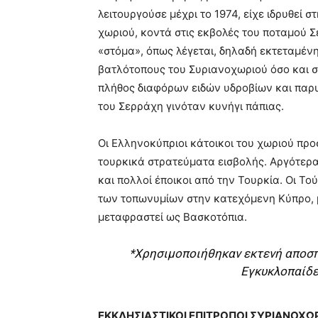
λειτουργούσε μέχρι το 1974, είχε ιδρυθεί 
χωριού, κοντά στις εκβολές του ποταμού 
«στόμα», όπως λέγεται, δηλαδή εκτεταμέν
βατλότοπους του Συριανοχωριού όσο και 
πλήθος διαφόρων ειδών υδροβίων και παρυ
του Σερράχη γινόταν κυνήγι πάπιας.
Οι Ελληνοκύπριοι κάτοικοι του χωριού προ
τουρκικά στρατεύματα εισβολής. Αργότερ
και πολλοί έποικοι από την Τουρκία. Οι Τ
των τοπωνυμίων στην κατεχόμενη Κύπρο, μ
μεταφραστεί ως Βασκοτόπια.
*Χρησιμοποιήθηκαν εκτενή αποσ
Εγκυκλοπαίδε
ΕΚΚΛΗΣΙΑΣΤΙΚΟΙ ΕΠΙΤΡΟΠΟΙ ΣΥΡΙΑΝΟΧΩΡ