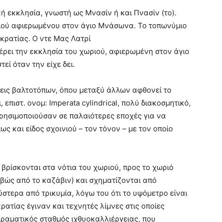
ή εκκλησία, γνωστή ως Μνασίν ή και Πνασίν (το).
ριού αφιερωμένου στον άγιο Μνάσωνα. Το τοπωνύμιο
κρατίας. Ο ντε Μας Λατρί
φέρει την εκκλησία του χωριού, αφιερωμένη στον άγιο
εί όταν την είχε δει.
σεις βαλτοτόπων, όπου μεταξύ άλλων αφθονεί το
 επιστ. ονομ: Imperata cylindrical, πολύ διακοσμητικό,
 χρησιμοποιούσαν σε παλαιότερες εποχές για να
ς και είδος σχοινιού – τον τόνον – με τον οποίο
 βρίσκονται στα νότια του χωριού, προς το χωριό
βώς από το καζάβιν) και σχηματίζονται από
στερα από τρικυμία, λόγω του ότι το υψόμετρο είναι
ατίας έγιναν και τεχνητές λίμνες στις οποίες
ιραματικός σταθμός ιχθυοκαλλιέργειας, που