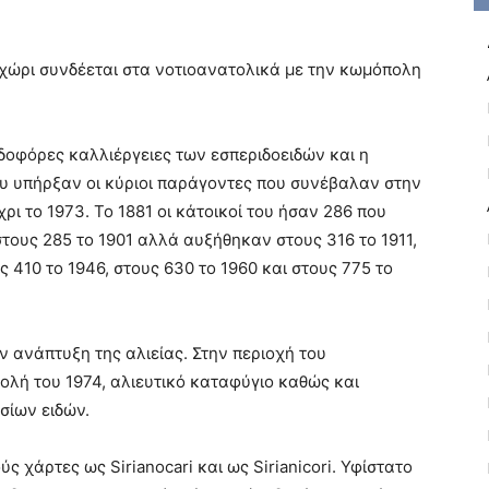
χώρι συνδέεται στα νοτιοανατολικά με την κωμόπολη
δοφόρες καλλιέργειες των εσπεριδοειδών και η
υ υπήρξαν οι κύριοι παράγοντες που συνέβαλαν στην
ι το 1973. Το 1881 οι κάτοικοί του ήσαν 286 που
τους 285 το 1901 αλλά αυξήθηκαν στους 316 το 1911,
ς 410 το 1946, στους 630 το 1960 και στους 775 το
 ανάπτυξη της αλιείας. Στην περιοχή του
βολή του 1974, αλιευτικό καταφύγιο καθώς και
σίων ειδών.
 χάρτες ως Sirianocari και ως Sirianicori. Υφίστατο