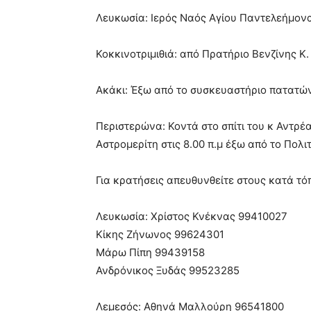
Λευκωσία: Ιερός Ναός Αγίου Παντελεήμονα
Κοκκινοτριμιθιά: από Πρατήριο Βενζίνης Κ. 
Ακάκι: Έξω από το συσκευαστήριο πατατών 
Περιστερώνα: Κοντά στο σπίτι του κ Αντρέ
Αστρομερίτη στις 8.00 π.μ έξω από το Πολιτ
Για κρατήσεις απευθυνθείτε στους κατά τό
Λευκωσία: Χρίστος Κνέκνας 99410027
Κίκης Ζήνωνος 99624301
Μάρω Πίπη 99439158
Ανδρόνικος Ξυδάς 99523285
Λεμεσός: Αθηνά Μαλλούρη 96541800