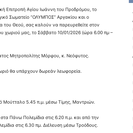
κή Επιτροπή Αγίου Ιωάννη του Προδρόμου, το
γικό Σωματείο “ΟΛΥΜΠΟΣ” Αργακίου και ο
ια του Θεού, σας καλούν να παρευρεθείτε στον
ου χωριού μας, το Σάββατο 10/01/2026 (ώρα 6.00 πμ –
τατος Μητροπολίτης Μόρφου, κ. Νεόφυτος.
χωριό θα υπάρχουν δωρεάν λεωφορεία.
 Μούτταλο 5.45 π.μ. μέσω Τίμης, Μαντριών.
στα Πάνω Πολεμίδια στις 6.20 π.μ. και από την
εμίδια στις 6.30 πμ. Διέλευση μέσω Τροόδους.