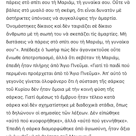
πάρεις στὸ σπίτι σου τὴ Μαριάμ, τὴ γυναίκα σου. Οὔτε νὰ
βάλεις στὸ μυαλό σου τὴ σκέψη, ὅτι εἶναι δυνατὸν μὲ
ἀστήρικτες ὑπόνοιες νὰ συγκαλύψεις τὴν ἁμαρτία.
Ὀνομάστηκες δίκαιος καὶ δὲν ταιριάζει σὲ δίκαιο
ἄνθρωπο μὲ τὴ σιωπή του νὰ σκεπάζει τὶς ἁμαρτίες. Μὴ
διστάσεις νὰ πάρεις στὸ σπίτι σου τὴ Μαριάμ, τὴ γυναίκα
σου”». Ἀπέδειξε ὁ Ἰωσὴφ πώς δὲν ἀγανακτοῦσε οὔτε
ἔνιωθε ἀποτροπιασμό, ἀλλά ὅτι σεβόταν τὴ Μαριάμ,
ἐπειδὴ ἦταν πλήρης ἀπὸ Ἅγιο Πνεῦμα. «Γιατί τὸ παιδὶ πού
περιμένει προέρχεται ἀπὸ τὸ Ἅγιο Πνεῦμα». Ἀπ’ αὐτό τὸ
γεγονὸς γίνεται ὁλοφάνερο ὅτι ἡ σύσταση τῆς σάρκας
τοῦ Κυρίου δὲν ἦταν ὅμοια μὲ τὴν κοινὴ φύση τῆς
σάρκας. Γιατί ἀμέσως τὸ ἔμβρυο ἦταν τέλειο κατὰ
σάρκα καὶ δὲν σχηματίστηκε μὲ διαδοχικὰ στάδια, ὅπως
τὸ δηλώνουν οἱ σημασίες τῶν λέξεων. Δὲν εἰπώθηκε
«αὐτό πού κυοφορήθηκε», ἀλλά «αὐτό πού γεννήθηκε».
Ἐπειδὴ ἡ σάρκα διαμορφώθηκε ἀπὸ ἁγιωσύνη, ἦταν ἄξια