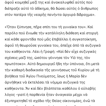
ἀφοῦ κοιμηθεῖ μαζί της καὶ ἀνακαλυφθεῖ αὐτός πού
διέπραξε αὐτό τὸ ἀδίκημα, θὰ δώσει αὐτός ὁ ἄνθρωπος
στὸν πατέρα τῆς νεαρῆς πενήντα ἀργυρά δίδραχμα».
«Ὅταν ξύπνησε, πῆρε σπίτι του τὴ γυναίκα του». Καὶ
παρόλο πού ἔνιωθε τὴν κατάλληλη διάθεση καὶ στοργὴ
καὶ κάθε φροντίδα πού μᾶς ἐπιβάλλει ἡ συγκατοίκηση,
ἀφοῦ τὴ θεωροῦσε γυναίκα του, ἀπεῖχε ἀπὸ τὰ συζυγικά
του καθήκοντα. Λέει ἡ Γραφή: «Καὶ δὲν εἶχε συζυγικὲς
σχέσεις μαζί της, ὡσότου γέννησε τὸν Υἱό της, τὸν
πρωτότοκο». Αὐτό δημιουργεῖ ἤδη τὴν ὑπόνοια, ὅτι μετὰ
τὴν καθαρὴ διαδικασία τῆς γεννήσεως τοῦ Κυρίου μὲ τὴ
βοήθεια τοῦ Ἁγίου Πνεύματος, ἴσως ἡ Μαρία δὲν
ἀρνήθηκε νὰ ἐκτελέσει τὰ νόμιμα συζυγικά της
καθήκοντα. Ἂν καὶ δὲν βλάπτεται καθόλου ὁ εὐλαβής
λόγος -γιατί ἡ παρθενία ἦταν ἀναγκαία μέχρι νὰ
ἐξυπηρετηθεῖ τὸ σχέδιο τῆς Θείας οἰκονομίας, ἐνῶ τὰ