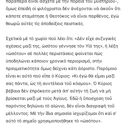
παραπέρα εἶναι ἄσχετα μὲ τὴν πορεία τοῦ μυστηρίου-,
ὅμως ἐπειδὴ οἱ φιλόχριστοι δὲν ἀνέχονται νὰ ἀκοῦν ὅτι
κάποτε σταμάτησε ἡ Θεοτόκος νὰ εἶναι παρθένος, ἐγώ
θεωρῶ αὐτές τὶς ἀποδείξεις πειστικές.
Σχετικὰ μὲ τὸ χωρίο πού λέει ὅτι: «Δὲν εἶχε συζυγικὲς
σχέσεις μαζί της, ὡσότου γέννησε τὸν Υἱό της», ἡ λέξη
«ὡσότου» σὲ πολλὲς περιστάσεις φαίνεται πώς
ὑποδηλώνει κάποιον χρονικὸ περιορισμό, στὴν
πραγματικότητα ὅμως δείχνει κάτι ἀόριστο. Παρόμοιο
εἶναι κι αὐτό πού εἶπε ὁ Κύριος: «Κι ἐγώ θὰ εἶμαι μαζί
σας πάντα, ὡς τὴ συντέλεια τοῦ κόσμου». Ὁ Κύριος
βέβαια δὲν ἐπρόκειτο μετὰ ἀπ’ αὐτήν τὴ ζωὴ νὰ μὴ
βρίσκεται μαζὶ μὲ τοὺς Ἁγίους. Ἐδῶ ἡ ὕποσχεση τοῦ
παρόντος δηλώνει τὸ αἰώνιο, δὲν εἶναι διαγραφὴ τοῦ
μέλλοντος. Μὲ τὴν ἴδια σημασία ἰσχυρίζομαι ὅτι καὶ σ’
αὐτό τὸ σημεῖο χρησιμοποιήθηκε τὸ «ὡσότου».