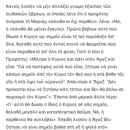
Κανεὶς λοιπὸν νὰ μὴν ἀλλάξει γνώμη ἐξαιτίας τῶν
ἰουδαϊκῶν ὕβρεων, οἱ ὁποῖες λένε ὅτι ὁ προφήτης
ὀνόμασε τὴ Μαριὰμ νεάνιδα κι ὄχι παρθένο. Λένε: «Νά,
ἡ νεάνιδα θὰ μείνει ἔγκυος». Πρῶτα βέβαια αὐτό πού
ἔδωσε ὁ Κύριος ὡς σημεῖο εἶναι τὸ πιὸ παράδοξο ἀπ’
ὅλα, δηλαδὴ αὐτό πού ὄντας κοινὸ νὰ θεωρεῖται πώς
εἶναι παραδεκτὸ ἀπ’ ὅλη τὴ φύση. Γιατί τί λέει ὁ
Προφήτης; «Μίλησε ὁ Κύριος καὶ πάλι στὸν Ἀχαζ καὶ
εἶπε: “Γιὰ νὰ πιστέψεις αὐτά πού εἶπα, ζήτησε νὰ γίνει
κάποιο σημεῖο ἀπὸ τὸν Κύριο τὸν θεό σου ἡ στὰ βάθη τῆς
γῆς ἡ στὰ ὕψη τοῦ οὐρανοῦ”. Ἀπάντησε ὁ “Ἄχαζ: “Δὲν
πρόκειται ἐγώ νὰ ζητήσω κάτι τέτοιο καὶ δὲν θὰ βάλω σὲ
πειρασμὸ τὸν Κύριο”». Ἔπειτα ἀπὸ μερικὰ ἄλλα λέγει:
«Γι’ αὐτό θὰ δώσει ὁ ἴδιος ὁ Κύριος σὲ σᾶς σημεῖο,
δηλαδὴ μεγάλο καὶ καταπληκτικὸ θαῦμα. Νά, ἡ
παρθένος θὰ συλλάβει». Ἐπειδὴ λοιπὸν ὁ Ἄχαζ δὲν
ζήτησε νὰ γίνει σημεῖο βαθιὰ στὴ γῆ ἡ ψηλὰ στὸν