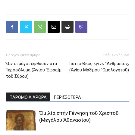
Προηγούμενο άρθρο
Επόμενο άρθρο
Ὅταν οἱ μάγοι ἔφθασαν στά
Γιατί ὁ Θεὸς ἔγινε ῎Ανθρωπος;
Ἱεροσόλυμα (Ἁγίου Ἐφραίμ
(Ἁγίου Μαξίμου ῾Ομολογητοῦ)
τοῦ Σύρου)
ΠΑΡΟΜΟΙΑ ΑΡΘΡΑ
ΠΕΡΙΣΣΟΤΕΡΑ
Ὁμιλία στὴν Γέννηση τοῦ Χριστοῦ
(Μεγάλου Ἀθανασίου)