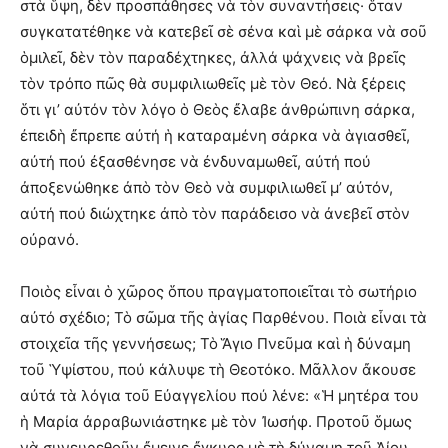
στὰ ὕψη, δὲν προσπάθησες νὰ τὸν συναντήσεις· ὅταν
συγκατατέθηκε νὰ κατεβεῖ σὲ σένα καὶ μὲ σάρκα νὰ σοῦ
ὁμιλεῖ, δὲν τὸν παραδέχτηκες, ἀλλά ψάχνεις νὰ βρεῖς
τὸν τρόπο πῶς θὰ συμφιλιωθεῖς μὲ τὸν Θεό. Νὰ ξέρεις
ὅτι γι’ αὐτόν τὸν λόγο ὁ Θεὸς ἔλαβε ἀνθρώπινη σάρκα,
ἐπειδὴ ἔπρεπε αὐτή ἡ καταραμένη σάρκα νὰ ἁγιασθεῖ,
αὐτή πού ἐξασθένησε νὰ ἐνδυναμωθεῖ, αὐτή πού
ἀποξενώθηκε ἀπὸ τὸν Θεὸ νὰ συμφιλιωθεῖ μ’ αὐτόν,
αὐτή πού διώχτηκε ἀπὸ τὸν παράδεισο νὰ ἀνεβεῖ στὸν
οὐρανό.
Ποιὸς εἶναι ὁ χῶρος ὅπου πραγματοποιεῖται τὸ σωτήριο
αὐτό σχέδιο; Τὸ σῶμα τῆς ἁγίας Παρθένου. Ποιὰ εἶναι τὰ
στοιχεῖα τῆς γεννήσεως; Τὸ Ἅγιο Πνεῦμα καὶ ἡ δύναμη
τοῦ Ὑψίστου, πού κάλυψε τὴ Θεοτόκο. Μᾶλλον ἄκουσε
αὐτά τὰ λόγια τοῦ Εὐαγγελίου πού λένε: «Ἡ μητέρα του
ἡ Μαρία ἀρραβωνιάστηκε μὲ τὸν Ἰωσήφ. Προτοῦ ὅμως
νὰ συνευρεθοῦν ἔμεινε ἔγκυος μὲ τὴ δύναμη τοῦ Ἁίου