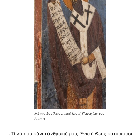
Μέγας Βασίλειος. Ιερά Μονή Παναγίας του
Άρακα
…
Τί νὰ σοῦ κάνω ἄνθρωπέ μου; Ἐνῶ ὁ Θεὸς κατοικοῦσε