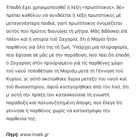
Ἐπειδὴ ἔχει χρησιμοποιηθεῖ ἡ λέξη «πρωτότοκος», δὲν
πρέπει καθόλου νὰ συνδέεται ἡ λέξη πρωτότοκος μὲ
μεταγενέστερα παιδιά, γιατί πρωτότοκος ὀνομάζεται
αὐτός πού πρῶτος διανοίγει τὴ μήτρα. Μᾶς διδάσκει ἐπὶ
πλέον καὶ ἡ ἱστορία τοῦ Ζαχαρία, ὅτι ἡ Μαρία ἦταν
παρθένος γιὰ ὅλη της τὴ ζωή. Ὑπάρχει μιὰ πληροφορία,
πού ἔφτασε σὲ μᾶς μὲ τὴν παράδοση, πού λέει ὅτι ἐπειδὴ
ὁ Ζαχαρίας στὸν προορισμένο γιὰ τὶς παρθένες χῶρο
τοῦ ναοῦ τοποθέτησε τὴ Μαριὰμ μετὰ τὴ Γέννηση τοῦ
Κυρίου, γι’ αὐτό σκοτώθηκε ἄγρια μεταξύ του ναοῦ καὶ
τοῦ θυσιαστηρίου, ἀφοῦ κατηγορήθηκε ἀπὸ τὸν λαό, ὅτι
μ’ αὐτή τὴν πράξη του κατασκεύασε τὴ γνωστὴ
παράδοξη καὶ πολυσυζητημένη ἄποψη, πού ἔλεγε ὅτι
γέννησε ἡ παρθένος χωρὶς νὰ καταστρέψει τὴν
παρθενία της.
Πηγή:
www.imaik.gr