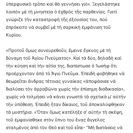
ὑπερφυσικὸ τρόπο καὶ θὰ γεννήσει γιό». Ξεγελάστηκε
λοιπὸν μὲ τὴ μνηστεία ὁ ἐχθρός τῆς παρθενίας. Γιατί
γνώριζε τὴν καταστροφὴ τῆς ἐξουσίας του, πού
ἐπρόκειτο νὰ συμβεῖ μὲ τὴ σαρκικὴ ἐμφάνιση τοῦ
Κυρίου.
«Προτοῦ ὅμως συνευρεθοῦν, ἔμεινε ἔγκυος μέ τή
δύναμη τοῦ Ἁγίου Πνεύματος». Καὶ τὰ δύο, δηλαδὴ καὶ
τὴν κύηση καὶ τὴν αἰτία της, διαπίστωσε ὁ Ἰωσὴφ ὅτι
προέρχονταν ἀπὸ τὸ Ἅγιο Πνεῦμα. Ἐπειδὴ φοβήθηκε νὰ
θεωρεῖται ἄνδρας τέτοιας γυναίκας «ἀποφάσισε νὰ
διαλύσει τὸν ἀρραβώνα χωρὶς τὴν ἐπίσημη διαδικασία»,
χωρὶς νὰ τολμήσει νὰ κάνει γνωστὰ τὰ σχετικὰ μ’ αὐτήν
τὴν ὑπόθεση. Ἐπειδὴ ἦταν δίκαιος, τοῦ ἀποκαλύφθηκαν
τὰ μυστήρια. «Ὅταν ὅμως κατέληξε σ’ αὐτήν τὴ σκέψη,
τοῦ ἐμφανίσθηκε στὸν ὕπνο του ἕνας ἄγγελος
σταλμένος ἀπὸ τὸν Θεὸ καὶ τοῦ εἶπε- “Μὴ διστάσεις νὰ