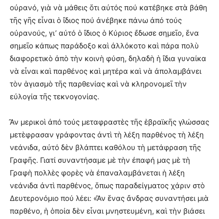
οὐρανό, γιὰ νὰ μάθεις ὅτι αὐτός πού κατέβηκε στὰ βάθη
τῆς γῆς εἶναι ὁ ἴδιος πού ἀνέβηκε πάνω ἀπό τούς
οὐρανούς, γι’ αὐτό ὁ ἴδιος ὁ Κύριος ἔδωσε σημεῖο, ἕνα
σημεῖο κάπως παράδοξο καὶ ἀλλόκοτο καὶ πάρα πολὺ
διαφορετικὸ ἀπὸ τὴν κοινὴ φύση, δηλαδὴ ἡ ἴδια γυναίκα
νὰ εἶναι καὶ παρθένος καὶ μητέρα καὶ νὰ ἀπολαμβάνει
τὸν ἁγιασμὸ τῆς παρθενίας καὶ νὰ κληρονομεῖ τὴν
εὐλογία τῆς τεκνογονίας.
Ἂν μερικοὶ ἀπό τούς μεταφραστὲς τῆς ἑβραϊκῆς γλώσσας
μετὲφρασαν γράφοντας ἀντὶ τὴ λέξη παρθένος τὴ λέξη
νεάνιδα, αὐτό δὲν βλάπτει καθόλου τὴ μετάφραση τῆς
Γραφῆς. Γιατί συναντήσαμε μὲ τὴν ἐπαφή μας μὲ τὴ
Γραφὴ πολλὲς φορὲς νὰ ἐπαναλαμβάνεται ἡ λέξη
νεάνιδα ἀντὶ παρθένος, ὅπως παραδείγματος χάριν στὸ
Δευτερονόμιο πού λέει: «Ἂν ἕνας ἄνδρας συναντήσει μιὰ
παρθένο, ἡ ὁποία δὲν εἶναι μνηστευμένη, καὶ τὴν βιάσει