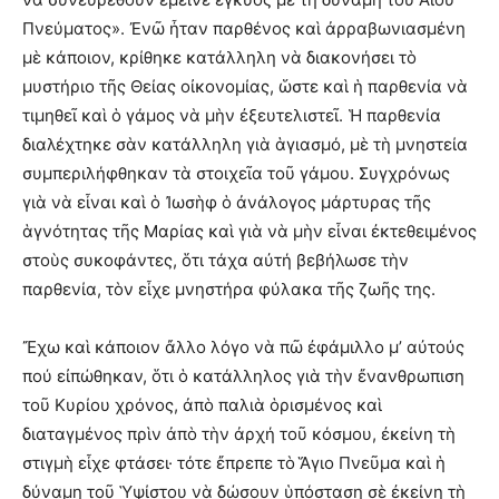
Πνεύματος». Ἐνῶ ἦταν παρθένος καὶ ἀρραβωνιασμένη
μὲ κάποιον, κρίθηκε κατάλληλη νὰ διακονήσει τὸ
μυστήριο τῆς Θείας οἰκονομίας, ὥστε καὶ ἡ παρθενία νὰ
τιμηθεῖ καὶ ὁ γάμος νὰ μὴν ἐξευτελιστεῖ. Ἡ παρθενία
διαλέχτηκε σὰν κατάλληλη γιὰ ἁγιασμό, μὲ τὴ μνηστεία
συμπεριλήφθηκαν τὰ στοιχεῖα τοῦ γάμου. Συγχρόνως
γιὰ νὰ εἶναι καὶ ὁ Ἰωσὴφ ὁ ἀνάλογος μάρτυρας τῆς
ἁγνότητας τῆς Μαρίας καὶ γιὰ νὰ μὴν εἶναι ἐκτεθειμένος
στοὺς συκοφάντες, ὅτι τάχα αὐτή βεβήλωσε τὴν
παρθενία, τὸν εἶχε μνηστήρα φύλακα τῆς ζωῆς της.
Ἔχω καὶ κάποιον ἄλλο λόγο νὰ πῶ ἐφάμιλλο μ’ αὐτούς
πού εἰπώθηκαν, ὅτι ὁ κατάλληλος γιὰ τὴν ἔνανθρωπιση
τοῦ Κυρίου χρόνος, ἀπὸ παλιὰ ὁρισμένος καὶ
διαταγμένος πρὶν ἀπὸ τὴν ἀρχή τοῦ κόσμου, ἐκείνη τὴ
στιγμὴ εἶχε φτάσει· τότε ἔπρεπε τὸ Ἅγιο Πνεῦμα καὶ ἡ
δύναμη τοῦ Ὑψίστου νὰ δώσουν ὑπόσταση σὲ ἐκείνη τὴ