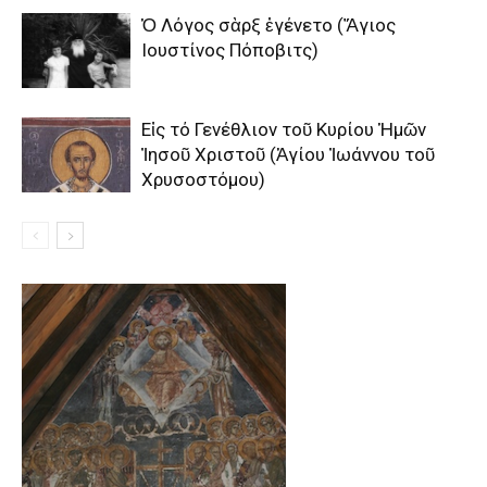
Ὁ Λόγος σὰρξ ἐγένετο (Ἅγιος
Ιουστίνος Πόποβιτς)
Εἰς τό Γενέθλιον τοῦ Κυρίου Ἡμῶν
Ἰησοῦ Χριστοῦ (Ἁγίου Ἰωάννου τοῦ
Χρυσοστόμου)