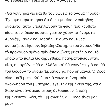
νὰ ἑνωθεῖ μὲ τὴ θεότητα τοῦ Μονογενῆ.
«Θὰ γεννήσει γιὸ καὶ θὰ τοῦ δώσεις τὸ ὄνομα Ἰησοῦς».
Ἔχουμε παρατηρήσει ὅτι ὅπου μπαίνουν ἐπίτηδες
ὀνόματα, αὐτά ὑποδηλώνουν τὴ φύση πού κρύβεται
πίσω τους, ὅπως παραδείγματος χάριν τὰ ὀνόματα
Ἀβραάμ, Ἰσαὰκ καὶ Ἰσραήλ. Γι’ αὐτό καὶ τώρα
ὀνομάζεται Ἰησοῦς, δηλαδὴ «Σωτηρία τοῦ λαοῦ». Ἤδη
τὸ προκαθορισμένο πρὶν ἀπὸ αἰῶνες μυστήριο καὶ τὸ
ὁποῖο ἀπὸ παλιὰ διακηρύχθηκε, πραγματοποιοῦνταν.
«Νά, ἡ παρθένος θὰ συλλάβει καὶ θὰ γεννήσει γιὸ καὶ θὰ
τοῦ δώσουν τὸ ὄνομα Ἐμμανουήλ, πού σημαίνει, Ὁ Θεὸς
εἶναι μαζί μας». Καὶ ἡ παλιὰ γνωστὴ ὀνομασία
ὁλόκληρου τοῦ μυστηρίου ἔχει τὴν ἑρμηνεία της, ὅτι ὁ
Θεὸς εἶναι ἀνάμεσα στοὺς ἄνθρωπους, ἐπειδὴ
ἑρμηνεύεται, λέει, τὸ Ἐμμανουὴλ «Ὃ Θεὸς εἶναι μαζί
μας».