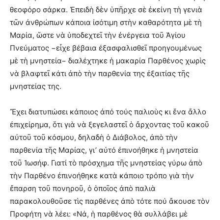
θεοφόρο σάρκα. Ἐπειδὴ δὲν ὑπῆρχε σὲ ἐκείνη τὴ γενιὰ
τῶν ἀνθρώπων κάποια ἰσότιμη στὴν καθαρότητα μὲ τὴ
Μαρία, ὥστε νὰ ὑποδεχτεῖ τὴν ἐνέργεια τοῦ Ἁγίου
Πνεύματος −εἶχε βέβαια ἐξασφαλισθεῖ προηγουμένως
μὲ τὴ μνηστεία− διαλέχτηκε ἡ μακαρία Παρθένος χωρὶς
νὰ βλαφτεῖ κάτι ἀπὸ τὴν παρθενία της ἐξαιτίας τῆς
μνηστείας της.
Ἔχει διατυπώσει κάποιος ἀπό τούς παλιοὺς κι ἕνα ἄλλο
ἐπιχείρημα, ὅτι γιὰ νὰ ξεγελαστεῖ ὁ ἄρχοντας τοῦ κακοῦ
αὐτοῦ τοῦ κόσμου, δηλαδὴ ὁ Διάβολος, ἀπὸ τὴν
παρθενία τῆς Μαρίας, γι’ αὐτό ἐπινοήθηκε ἡ μνηστεία
τοῦ Ἰωσήφ. Γιατί τὸ πρόσχημα τῆς μνηστείας γύρω ἀπὸ
τὴν Παρθένο ἐπινοήθηκε κατὰ κάποιο τρόπο γιὰ τὴν
ἔπαρση τοῦ πονηροῦ, ὁ ὁποῖος ἀπὸ παλιὰ
παρακολουθοῦσε τὶς παρθένες ἀπὸ τότε πού ἄκουσε τὸν
Προφήτη νὰ λέει: «Νά, ἡ παρθένος θὰ συλλάβει μὲ