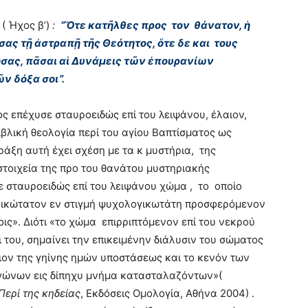
 ( Ήχος β’)
:
“
Ὅτε κατῆλθες προς τον θάνατον, ἡ
ας τῇ ἀστραπῇ τῆς Θεότητος, ὅτε δε και τους
σας, πᾶσαι αἱ Δυνάμεις τῶν ἐπουρανίων
ν δόξα σοι”.
 επέχυσε σταυροειδώς επί του λειψάνου, έλαιον,
βλική θεολογία περί του αγίου Βαπτίσματος ως
ράξη αυτή έχει σχέση με τα κ μυστήρια, της
στοιχεία της προ του θανάτου μυστηριακής
ψε σταυροειδώς επί του λειψάνου χώμα , το οποίο
φικώτατον εν στιγμή ψυχολογικωτάτη προσφερόμενον
ις». Διότι «το χώμα επιρριπτόμενον επί του νεκρού
 του, σημαίνει την επικειμένην διάλυσιν του σώματος
ταιον της γηίνης ημών υποστάσεως και το κενόν των
γώνων εις δίπηχυ μνήμα κατασταλαζόντων»(
Περί της κηδείας
, Εκδόσεις Ομολογία, Αθήνα 2004) .