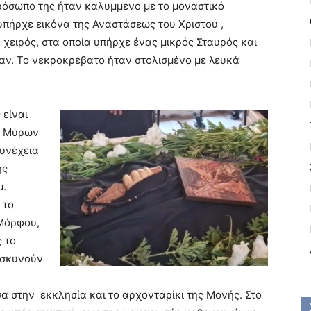
πρόσωπο της ήταν καλυμμένο με το μοναστικό
 υπήρχε εικόνα της Αναστάσεως του Χριστού ,
 χειρός, στα οποία υπήρχε ένας μικρός Σταυρός και
ταν. Το νεκροκρέβατο ήταν στολισμένο με λευκά
 είναι
ο Μύρων
συνέχεια
ης
μ.
 το
 Μόρφου,
ς το
οσκυνούν
 στην εκκλησία και το αρχονταρίκι της Μονής. Στο