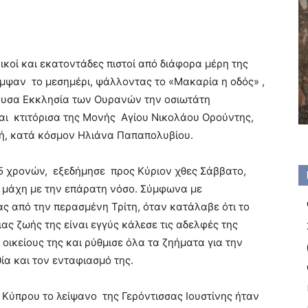
ρικοί και εκατοντάδες πιστοί από διάφορα μέρη της
μψαν το μεσημέρι, ψάλλοντας το «Μακαρία η οδός» ,
ουσα Εκκλησία των Ουρανών την οσιωτάτη
αι κτιτόρισα της Μονής Αγίου Νικολάου Ορούντης,
χή, κατά κόσμον Ηλιάνα Παπαπολυβίου.
5 χρονών, εξεδήμησε προς Κύριον χθες Σάββατο,
 μάχη με την επάρατη νόσο. Σύμφωνα με
ς από την περασμένη Τρίτη, όταν κατάλαβε ότι το
ιας ζωής της είναι εγγύς κάλεσε τις αδελφές της
 οικείους της και ρύθμισε όλα τα ζηήματα για την
ία και τον ενταφιασμό της.
Κύπρου το λείψανο της Γερόντισσας Ιουστίνης ήταν