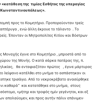
ν «κατάθεση της τιμίας Εσθήτος της υπεραγίας
ς Κωνσταντινουπόλεως».
πομπή προς το Κοιμητήριο. Προπορεύονταν τρείς
ξαπτέρυγα , ενώ άλλη έκρουε το τάλαντο . Το
είς. Έπονταν οι Μητροπολίτες Κιτίου και Βόστρων
ς Μοναχής έγινε στο Κοιμητήριο , μπροστά από το
ώρου της Μονής. Ο κατά σάρκα πατέρας της, π.
 ηλικίας, θα ενταφιαζόταν πρώτος , έγινε μάρτυρας
το λείψανο κατέλθει στο μνήμα το ασπάστηκαν οι
λέστηκε τρισάγιο. Από το νεκροκρέβατο ανασύρθηκε
όνι καθαρά” και κατατέθηκε στο μνήμα, στους
σόστομο, «μήτηρ και τροφός ημίν γεγένηται, και εξ
ων απολαύομεν, και προς αυτήν πάλιν επάνιμεν·