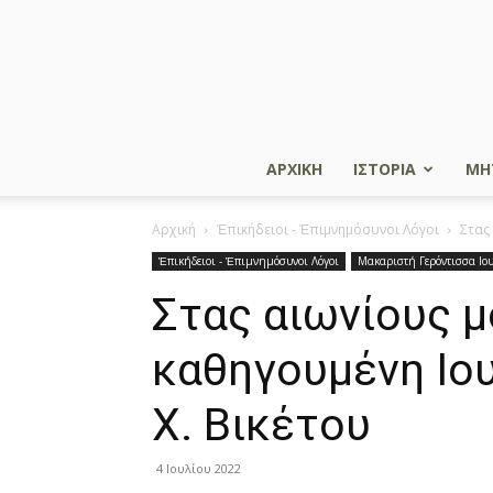
ΑΡΧΙΚΗ
ΙΣΤΟΡΙΑ
ΜΗ
Αρχική
Ἐπικήδειοι - Ἐπιμνημόσυνοι Λόγοι
Στας
Ἐπικήδειοι - Ἐπιμνημόσυνοι Λόγοι
Μακαριστή Γερόντισσα Ιο
Στας αιωνίους μ
καθηγουμένη Ιου
Χ. Βικέτου
4 Ιουλίου 2022