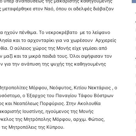
άγιο υπέρ αναπαύσεως της μακαριστής καθηγουμένης
ης μεταφέρθηκε στον Ναό, όπου οι αδελφές διάβαζαν
να ηχούν πένθιμα. Το νεκροκρέβατο με το λείψανο
ησία και το αρχονταρίκι για να χωρέσουν Αρχιερείς
υθία. Ο αύλειος χώρος της Μονής είχε γεμίσει από
ν μαζί και τα μικρά παιδιά τους. Όλοι αψήφισαν τον
αν για την ανάπυση της ψυχής της καθηγουμένης
ητροπολίτες Μόρφου, Νεόφυτος, Κιτίου Νεκτάριος , ο
υσόστομο, ο Έξαρχος του Παναγίου Τάφου Βόστρων
νιος και Νεαπόλεως Πορφύριος. Στην Ακολουθία
ακαριστής Ιουστίνης, ηγούμενος της Μονής
γκελος της Μητρόπολης Μόρφου, αρχιμ. Φώτιος,
ς τις Μητροπόλεις της Κύπρου.