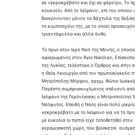
σε νεκροκρέβατο και όχι σε φέρετρο. Το 
κουκούλι. Από το λείψανο , επί του οποίου
διακρίνονταν μόνον τα δάχτυλα της δεξιάς
το κομποσχοίνι της, με το οποίο προσευχό
τριαντάφυλλα και άλλα άνθη.
Το πρωί στον Ιερό Ναό της Μονής, ο οποίος
αφιερωμένος στον Άγιο Νικόλαο, Επίσκοπ
της Λυκίας, τελέστηκε ο Όρθρος και στην 
η Θεία Λειουργία από τον πρωτοσύγκελο τ
Μητρόπολης Μόρφου, αρχιμ. Φώτιο Ιωακεί
Παρέστη συμπροσευχόμενος απέναντι από
λείψανο της Γερόντισσας ο Μητροπολίτης
Νεόφυτος. Επειδή ο Ναός είναι πολύ μικρό
νεκροκρέβατο με το λείψανο για να το πρ
με ευκολία οι πιστοί είχε τοποθετηθεί στον
κεραμοσκεπή χώρο, που βρίσκεται ανάμεσα