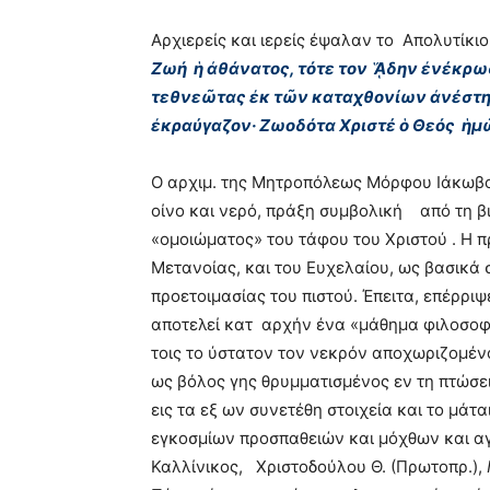
Αρχιερείς και ιερείς έψαλαν το Απολυτίκιο
Ζωή ἡ ἀθάνατος, τότε τον ᾍδην ἐνέκρωσ
τεθνεῶτας ἐκ τῶν καταχθονίων ἀνέστη
ἐκραύγαζον· Ζωοδότα Χριστέ ὁ Θεός ἡμῶ
Ο αρχιμ. της Μητροπόλεως Μόρφου Ιάκωβος
οίνο και νερό, πράξη συμβολική από τη βι
«ομοιώματος» του τάφου του Χριστού . Η π
Μετανοίας, και του Ευχελαίου, ως βασικά 
προετοιμασίας του πιστού. Έπειτα, επέρρι
αποτελεί κατ αρχήν ένα «μάθημα φιλοσο
τοις το ύστατον τον νεκρόν αποχωριζομένο
ως βόλος γης θρυμματισμένος εν τη πτώσει
εις τα εξ ων συνετέθη στοιχεία και το μά
εγκοσμίων προσπαθειών και μόχθων και α
Καλλίνικος,
Χριστοδούλου Θ. (Πρωτοπρ.),