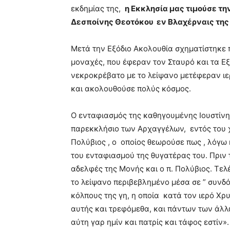
εκδημίας της,
η Εκκλησία μας τιμούσε τη
Δεσποίνης Θεοτόκου εν Βλαχέρναις τη
Μετά την Εξόδιο Ακολουθία σχηματίστηκε 
μοναχές, που έφεραν τον Σταυρό και τα Ε
νεκροκρέβατο με το λείψανο μετέφεραν ιερ
και ακολουθούσε πολύς κόσμος.
Ο ενταφιασμός της καθηγουμένης Ιουστίνη
παρεκκλήσιο των Αρχαγγέλων, εντός του χ
Πολύβιος , ο οποίος θεωρούσε πως , λόγω
του ενταφιασμού της θυγατέρας του. Πριν 
αδελφές της Μονής και ο π. Πολύβιος. Τε
το λείψανο περιβεβλημένο μέσα σε ” συνδ
κόλπους της γη, η οποία κατά τον ιερό Χρυ
αυτής και τρεφόμεθα, και πάντων των άλλ
αύτη γαρ ημίν και πατρίς και τάφος εστίν».