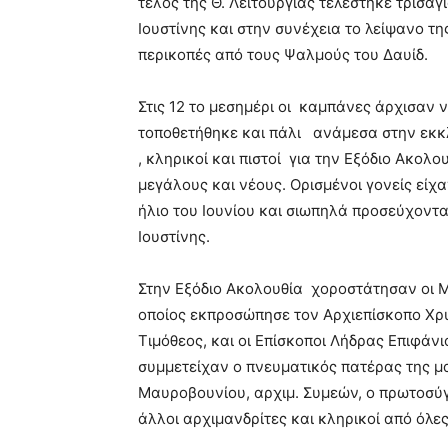
τέλος της Θ. Λειτουργίας τελέστηκε τρισ
Ιουστίνης και στην συνέχεια το λείψανο τ
περικοπές από τους Ψαλμούς του Δαυίδ.
Στις 12 το μεσημέρι οι καμπάνες άρχισαν 
τοποθετήθηκε και πάλι ανάμεσα στην εκκλ
, κληρικοί και πιστοί για την Εξόδιο Ακολο
μεγάλους και νέους. Ορισμένοι γονείς είχα
ήλιο του Ιουνίου και σιωπηλά προσεύχοντ
Ιουστίνης.
Στην Εξόδιο Ακολουθία χοροστάτησαν οι Μ
οποίος εκπροσώπησε τον Αρχιεπίσκοπο Χρ
Τιμόθεος, και οι Επίσκοποι Λήδρας Επιφά
συμμετείχαν ο πνευματικός πατέρας της μ
Μαυροβουνίου, αρχιμ. Συμεών, ο πρωτοσύ
άλλοι αρχιμανδρίτες και κληρικοί από όλε