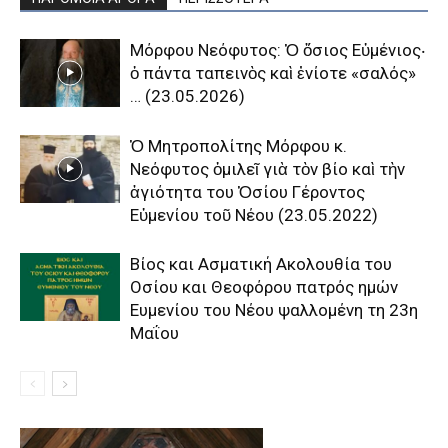
Μόρφου Νεόφυτος: Ὁ ὅσιος Εὐμένιος‧
ὁ πάντα ταπεινὸς καὶ ἐνίοτε «σαλός»
… (23.05.2026)
Ὁ Μητροπολίτης Μόρφου κ.
Νεόφυτος ὁμιλεῖ γιὰ τὸν βίο καὶ τὴν
ἁγιότητα του Ὁσίου Γέροντος
Εὐμενίου τοῦ Νέου (23.05.2022)
Βίος και Ασματική Ακολουθία του
Οσίου και Θεοφόρου πατρός ημών
Ευμενίου του Νέου ψαλλομένη τη 23η
Μαΐου