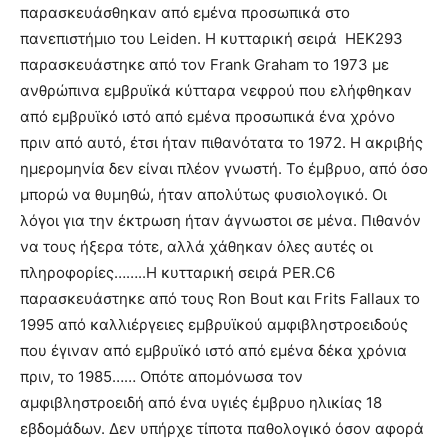
παρασκευάσθηκαν από εμένα προσωπικά στο
πανεπιστήμιο του Leiden. Η κυτταρική σειρά
HEK293
παρασκευάστηκε από τον Frank Graham το 1973 με
ανθρώπινα εμβρυϊκά κύτταρα νεφρού που ελήφθηκαν
από εμβρυϊκό ιστό από εμένα προσωπικά ένα χρόνο
πριν από αυτό, έτσι ήταν πιθανότατα το 1972. Η ακριβής
ημερομηνία δεν είναι πλέον γνωστή. Το έμβρυο, από όσο
μπορώ να θυμηθώ, ήταν απολύτως φυσιολογικό. Οι
λόγοι για την έκτρωση ήταν άγνωστοι σε μένα. Πιθανόν
να τους ήξερα τότε, αλλά χάθηκαν όλες αυτές οι
πληροφορίες……..Η κυτταρική σειρά PER.C6
παρασκευάστηκε από τους Ron Bout και Frits Fallaux το
1995 από καλλιέργειες εμβρυϊκού αμφιβληστροειδούς
που έγιναν από εμβρυϊκό ιστό από εμένα δέκα χρόνια
πριν, το 1985…… Οπότε απομόνωσα τον
αμφιβληστροειδή από ένα υγιές έμβρυο ηλικίας 18
εβδομάδων. Δεν υπήρχε τίποτα παθολογικό όσον αφορά