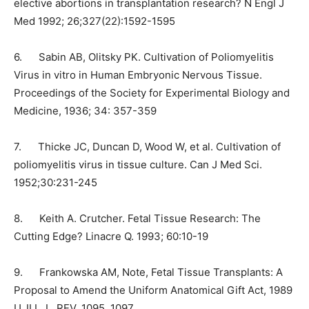
elective abortions in transplantation research? N Engl J
Med 1992; 26;327(22):1592-1595
6.
Sabin AB, Olitsky PK. Cultivation of Poliomyelitis
Virus in vitro in Human Embryonic Nervous Tissue.
Proceedings of the Society for Experimental Biology and
Medicine, 1936; 34: 357-359
7.
Thicke JC, Duncan D, Wood W, et al. Cultivation of
poliomyelitis virus in tissue culture. Can J Med Sci.
1952;30:231-245
8.
Keith A. Crutcher. Fetal Tissue Research: The
Cutting Edge? Linacre Q. 1993; 60:10-19
9.
Frankowska AM, Note, Fetal Tissue Transplants: A
Proposal to Amend the Uniform Anatomical Gift Act, 1989
U. ILL. L. REV. 1095, 1097,