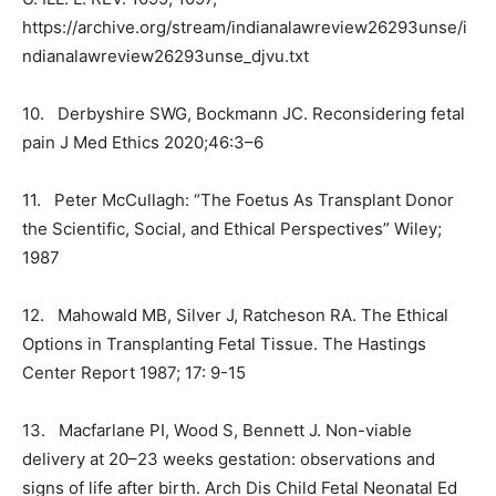
https://archive.org/stream/indianalawreview26293unse/i
ndianalawreview26293unse_djvu.txt
10.
Derbyshire SWG, Bockmann JC. Reconsidering fetal
pain J Med Ethics 2020;46:3–6
11.
Peter McCullagh: “The Foetus As Transplant Donor
the Scientific, Social, and Ethical Perspectives” Wiley;
1987
12.
Mahowald MB, Silver J, Ratcheson RA. The Ethical
Options in Transplanting Fetal Tissue. The Hastings
Center Report 1987; 17: 9-15
13.
Macfarlane PI, Wood S, Bennett J. Non-viable
delivery at 20–23 weeks gestation: observations and
signs of life after birth. Arch Dis Child Fetal Neonatal Ed