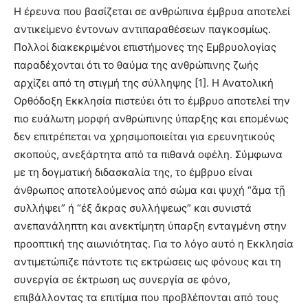
Η έρευνα που βασίζεται σε ανθρώπινα έμβρυα αποτελεί
αντικείμενο έντονων αντιπαραθέσεων παγκοσμίως.
Πολλοί διακεκριμένοι επιστήμονες της Εμβρυολογίας
παραδέχονται ότι το θαύμα της ανθρώπινης ζωής
αρχίζει από τη στιγμή της σύλληψης [1]. Η Ανατολική
Ορθόδοξη Εκκλησία πιστεύει ότι το έμβρυο αποτελεί την
πιο ευάλωτη μορφή ανθρώπινης ύπαρξης και επομένως
δεν επιτρέπεται να χρησιμοποιείται για ερευνητικούς
σκοπούς, ανεξάρτητα από τα πιθανά οφέλη. Σύμφωνα
με τη δογματική διδασκαλία της, το έμβρυο είναι
άνθρωπος αποτελούμενος από σώμα και ψυχή “
ἅ
μα τ
ῇ
συλλήψει” ή “
ἐ
ξ
ἄ
κρας συλλήψεως” και συνιστά
ανεπανάληπτη και ανεκτίμητη ύπαρξη ενταγμένη στην
προοπτική της αιωνιότητας. Για το λόγο αυτό η Εκκλησία
αντιμετώπιζε πάντοτε τις εκτρώσεις ως φόνους και τη
συνεργία σε έκτρωση ως συνεργία σε φόνο,
επιβάλλοντας τα επιτίμια που προβλέπονται από τους