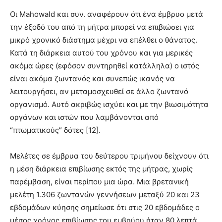
Οι Mahowald και συν. αναφέρουν ότι ένα έμβρυο μετά
την έξοδό του από τη μήτρα μπορεί να επιβιώσει για
μικρό χρονικό διάστημα μέχρι να επέλθει ο θάνατος.
Κατά τη διάρκεια αυτού του χρόνου και για μερικές
ακόμα ώρες (εφόσον συντηρηθεί κατάλληλα) ο ιστός
είναι ακόμα ζωντανός και συνεπώς ικανός να
λειτουργήσει, αν μεταμοσχευθεί σε άλλο ζωντανό
οργανισμό. Αυτό ακριβώς ισχύει και με την βιωσιμότητα
οργάνων και ιστών που λαμβάνονται από
“πτωματικούς” δότες [12].
Μελέτες σε έμβρυα του δεύτερου τριμήνου δείχνουν ότι
η μέση διάρκεια επιβίωσης εκτός της μήτρας, χωρίς
παρέμβαση, είναι περίπου μια ώρα. Μια βρετανική
μελέτη 1.306 ζωντανών γεννήσεων μεταξύ 20 και 23
εβδομάδων κύησης σημείωσε ότι στις 20 εβδομάδες ο
μέσος χρόνος επιβίωσης του εμβρύου ήταν 80 λεπτά,