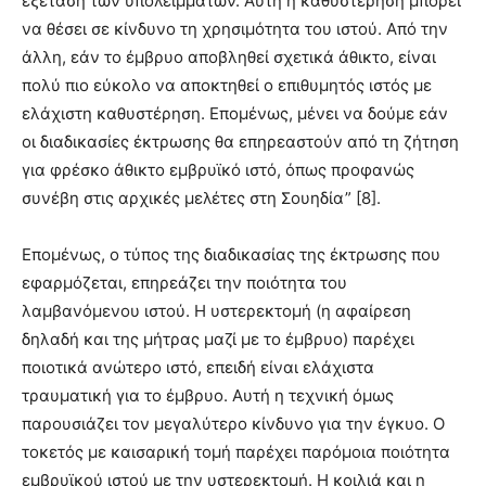
εξέταση των υπολειμμάτων. Αυτή η καθυστέρηση μπορεί
να θέσει σε κίνδυνο τη χρησιμότητα του ιστού. Από την
άλλη, εάν το έμβρυο αποβληθεί σχετικά άθικτο, είναι
πολύ πιο εύκολο να αποκτηθεί ο επιθυμητός ιστός με
ελάχιστη καθυστέρηση. Επομένως, μένει να δούμε εάν
οι διαδικασίες έκτρωσης θα επηρεαστούν από τη ζήτηση
για φρέσκο άθικτο εμβρυϊκό ιστό, όπως προφανώς
συνέβη στις αρχικές μελέτες στη Σουηδία” [8].
Επομένως, ο τύπος της διαδικασίας της έκτρωσης που
εφαρμόζεται, επηρεάζει την ποιότητα του
λαμβανόμενου ιστού. Η υστερεκτομή (η αφαίρεση
δηλαδή και της μήτρας μαζί με το έμβρυο) παρέχει
ποιοτικά ανώτερο ιστό, επειδή είναι ελάχιστα
τραυματική για το έμβρυο. Αυτή η τεχνική όμως
παρουσιάζει τον μεγαλύτερο κίνδυνο για την έγκυο. Ο
τοκετός με καισαρική τομή παρέχει παρόμοια ποιότητα
εμβρυϊκού ιστού με την υστερεκτομή. Η κοιλιά και η