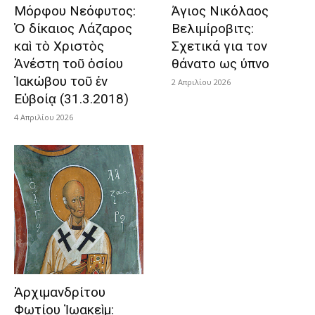
Μόρφου Νεόφυτος:
Άγιος Νικόλαος
Ὁ δίκαιος Λάζαρος
Βελιμίροβιτς:
καὶ τὸ Χριστὸς
Σχετικά για τον
Ἀνέστη τοῦ ὁσίου
θάνατο ως ύπνο
Ἰακώβου τοῦ ἐν
2 Απριλίου 2026
Εὐβοίᾳ (31.3.2018)
4 Απριλίου 2026
Ἀρχιμανδρίτου
Φωτίου Ἰωακεὶμ: