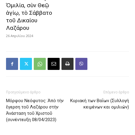
Ὁμιλία, σὺν Θεῷ
ἁγίῳ, τὸ Σάββατο
τοῦ Δικαίου
Λαζάρου
26 Απριλίου 2024
Προηγούμενο άρθρο
Επόμενο άρθρο
Μόρφου Νεόφυτος: Ἀπὸ τὴν
Κυριακή των Βαΐων (Συλλογή
ἔγερση τοῦ Λαζάρου στὴν
κειμένων και ομιλιών)
Ἀνάσταση τοῦ Χριστοῦ
(συνέντευξη 08/04/2023)