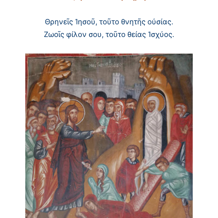
Θρηνεῖς Ἰησοῦ, τοῦτο θνητῆς οὐσίας.
Ζωοῖς φίλον σου, τοῦτο θείας Ἰσχύος.