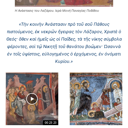
Η Ανάστασις του Λαζάρου. Ιερά Μονή Παναγίας Ποδίθου
«Τὴν κοινὴν Ἀνάστασιν πρὸ τοῦ σοῦ Πάθους
πιστούμενος, ἐκ νεκρῶν ἤγειρας τὸν Λάζαρον, Χριστὲ ὁ
Θεός· ὅθεν καὶ ἡμεῖς ὡς οἱ Παῖδες, τὰ τῆς νίκης σύμβολα
φέροντες, σοὶ τῷ Νικητῇ τοῦ θανάτου βοῶμεν· Ὡσαννὰ
ἐν τοῖς ὑψίστοις, εὐλογημένος ὁ ἐρχόμενος, ἐν ὀνόματι
Κυρίου.»
00:23:23