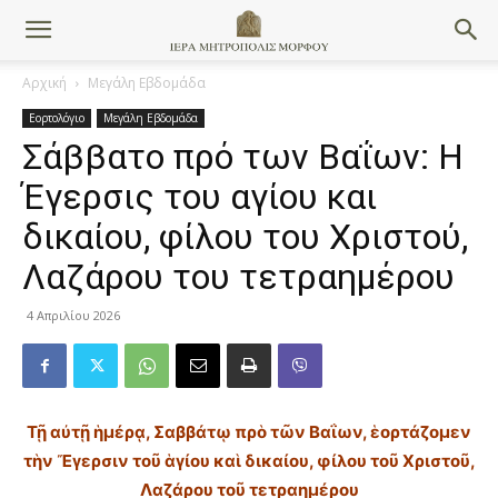
Αρχική
Μεγάλη Εβδομάδα
Εορτολόγιο
Μεγάλη Εβδομάδα
Σάββατο πρό των Βαΐων: Η
Έγερσις του αγίου και
δικαίου, φίλου του Χριστού,
Λαζάρου του τετραημέρου
4 Απριλίου 2026
Τῇ αὐτῇ ἡμέρᾳ, Σαββάτῳ πρὸ τῶν Βαΐων, ἑορτάζομεν
τὴν Ἔγερσιν τοῦ ἁγίου καὶ δικαίου, φίλου τοῦ Χριστοῦ,
Λαζάρου τοῦ τετραημέρου