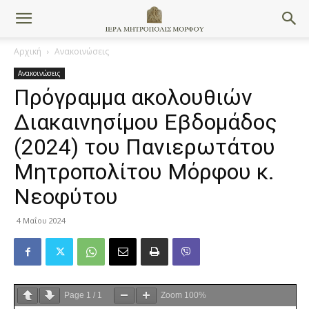
Αρχική
Ανακοινώσεις
Ανακοινώσεις
Πρόγραμμα ακολουθιών
Διακαινησίμου Εβδομάδος
(2024) του Πανιερωτάτου
Μητροπολίτου Μόρφου κ.
Νεοφύτου
4 Μαΐου 2024
Page
1
/
1
Zoom
100%