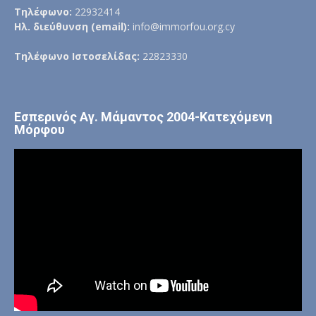
Τηλέφωνο:
22932414
Ηλ. διεύθυνση (email):
info@immorfou.org.cy
Τηλέφωνο Ιστοσελίδας:
22823330
Εσπερινός Αγ. Μάμαντος 2004-Κατεχόμενη
Μόρφου