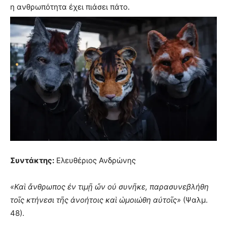
η ανθρωπότητα έχει πιάσει πάτο
.
Συντάκτης:
Ελευθέριος Ανδρώνης
«Καὶ ἄνθρωπος ἐν τιμῇ ὤν οὐ συνῆκε, παρασυνεβλήθη
τοῖς κτήνεσι τῆς ἀνοήτοις καὶ ὡμοιώθη αὐτοῖς»
(Ψαλμ.
48).