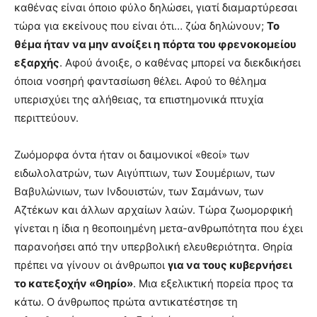
καθένας είναι όποιο φύλο δηλώσει, γιατί διαμαρτύρεσαι
τώρα για εκείνους που είναι ότι… ζώα δηλώνουν;
Το
θέμα ήταν να μην ανοίξει η πόρτα του φρενοκομείου
εξαρχής
. Αφού άνοιξε, ο καθένας μπορεί να διεκδικήσει
όποια νοσηρή φαντασίωση θέλει. Αφού το θέλημα
υπερισχύει της αλήθειας, τα επιστημονικά πτυχία
περιττεύουν.
Ζωόμορφα όντα ήταν οι δαιμονικοί «θεοί» των
ειδωλολατρών, των Αιγύπτιων, των Σουμέριων, των
Βαβυλώνιων, των Ινδουιστών, των Σαμάνων, των
Αζτέκων και άλλων αρχαίων λαών. Τώρα ζωομορφική
γίνεται η ίδια η θεοποιημένη μετα-ανθρωπότητα που έχει
παρανοήσει από την υπερβολική ελευθεριότητα. Θηρία
πρέπει να γίνουν οι άνθρωποι
για να τους κυβερνήσει
το κατεξοχήν «Θηρίο»
. Μια εξελικτική πορεία προς τα
κάτω. Ο άνθρωπος πρώτα αντικατέστησε τη