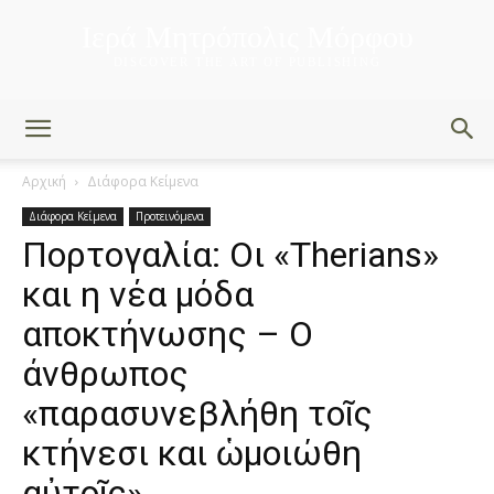
Ιερά Μητρόπολις Μόρφου
DISCOVER THE ART OF PUBLISHING
Αρχική
Διάφορα Κείμενα
Διάφορα Κείμενα
Προτεινόμενα
Πορτογαλία: Οι «Therians»
και η νέα μόδα
αποκτήνωσης – Ο
άνθρωπος
«παρασυνεβλήθη τοῖς
κτήνεσι και ὡμοιώθη
αὐτοῖς»