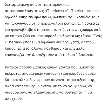
διαταραγμένη κοινότητα ατόμων που
αυτοαποκαλούνται ως «Therians» (ή «Τherianthropes»
δηλαδή
«θηριάνθρωποι»
), βλέπουν τα… κοπάδια τους
να πυκνώνουν στην πορτογαλική κοινωνία. Πρόκειται
για φρενοβλαβή άτομα που ταυτίζονται ψυχοσωματικά
με κάποιο ζώο και αυτοπροσδιορίζονται ως τέτοιο. Ένας
«Therian» μπορεί να δηλώνει σκύλος, γάτα, αλεπού,
λύκος, ερπετό, άλογο, πάνθηρας και ό,τι
άλλο
«αφυπνίζει την ύπαρξή του»
από το ζωικό βασίλειο.
Κάποιοι φορούν μάσκες ζώων, γάντια που μιμούνται
πέλματα, απομιμήσεις γούνας ή ταριχευμένες ουρές.
Κάποιοι άλλοι δεν φορούν κανένα τέτοιο αξεσουάρ,
αλλά «απελευθερώνονται» με το να γαυγίζουν, να
νιαουρίζουν, να χλιμιντρίζουν, να βρυχώνται ή να
αλυχτούν.