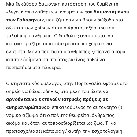
Μια ξεκάθαρα δαιμονική κατάσταση που θυμίζει τη
«λεγεώνα» ακαθάρτων πνευμάτων
του δαιμονισμένου
των Γαδαρηνώ
ν, που ζήτησαν να βρουν διέξοδο στα
σώματα των χοίρων όταν ο Χριστός εξόρκισε τον
ταλαίπωρο άνθρωπο. Ο διάβολος αναπαύεται να
κατοικεί μαζί με τα κατώτερα και πιο χωματένια
ένστικτα. Μόνο που τώρα ο άνθρωπος ξεπερνά ακόμα
και τον δαίμονα και πρώτος εκείνος ποθεί να
περπατήσει στα τέσσερα.
Ο κτηνιατρικός σύλλογος στην Πορτογαλία έφτασε στο
σημείο να δώσει οδηγίες στα μέλη του ώστε ν
α
αρνούνται να εκτελούν ιατρικές πράξεις σε
«θηριανθρώπους»
, επικαλούμενος το αυτονόητο (;)
νομικό αξίωμα ότι ο πολίτης θεωρείται άνθρωπος,
ακόμα και όταν αυτοπροσδιορίζεται ως ζώο. Τι να
πρωτοσχολιάσει κάποιος γι’ αυτήν την εσχατολογική