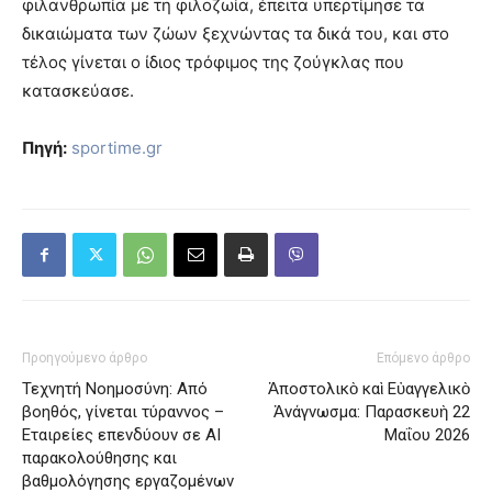
φιλανθρωπία με τη φιλοζωία, έπειτα υπερτίμησε τα
δικαιώματα των ζώων ξεχνώντας τα δικά του, και στο
τέλος γίνεται ο ίδιος τρόφιμος της ζούγκλας που
κατασκεύασε.
Πηγή:
sportime.gr
Προηγούμενο άρθρο
Επόμενο άρθρο
Τεχνητή Νοημοσύνη: Από
Ἀποστολικὸ καὶ Εὐαγγελικὸ
βοηθός, γίνεται τύραννος –
Ἀνάγνωσμα: Παρασκευὴ 22
Εταιρείες επενδύουν σε AI
Μαΐου 2026
παρακολούθησης και
βαθμολόγησης εργαζομένων