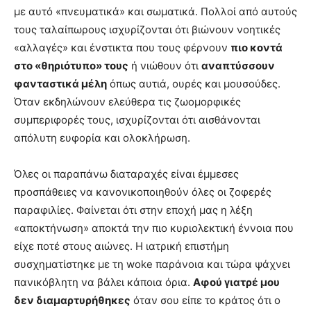
με αυτό «πνευματικά» και σωματικά. Πολλοί από αυτούς
τους ταλαίπωρους ισχυρίζονται ότι βιώνουν νοητικές
«αλλαγές» και ένστικτα που τους φέρνουν
πιο κοντά
στο «θηριότυπο» τους
ή νιώθουν ότι
αναπτύσσουν
φανταστικά μέλη
όπως αυτιά, ουρές και μουσούδες.
Όταν εκδηλώνουν ελεύθερα τις ζωομορφικές
συμπεριφορές τους, ισχυρίζονται ότι αισθάνονται
απόλυτη ευφορία και ολοκλήρωση.
Όλες οι παραπάνω διαταραχές είναι έμμεσες
προσπάθειες να κανονικοποιηθούν όλες οι ζοφερές
παραφιλίες. Φαίνεται ότι στην εποχή μας η λέξη
«αποκτήνωση» αποκτά την πιο κυριολεκτική έννοια που
είχε ποτέ στους αιώνες. Η ιατρική επιστήμη
συσχηματίστηκε με τη woke παράνοια και τώρα ψάχνει
πανικόβλητη να βάλει κάποια όρια.
Αφού γιατρέ μου
δεν διαμαρτυρήθηκες
όταν σου είπε το κράτος ότι ο