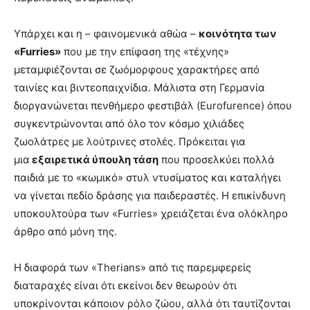
Υπάρχει και η – φαινομενικά αθώα –
κοινότητα των
«Furries»
που με την επίφαση της «τέχνης»
μεταμφιέζονται σε ζωόμορφους χαρακτήρες από
ταινίες και βιντεοπαιχνίδια. Μάλιστα στη Γερμανία
διοργανώνεται πενθήμερο φεστιβάλ (Eurofurence) όπου
συγκεντρώνονται από όλο τον κόσμο χιλιάδες
ζωολάτρες με λούτρινες στολές. Πρόκειται για
μια
εξαιρετικά ύπουλη τάση
που προσελκύει πολλά
παιδιά με το «κωμικό» στυλ ντυσίματος και καταλήγει
να γίνεται πεδίο δράσης για παιδεραστές. Η επικίνδυνη
υποκουλτούρα των «Furries» χρειάζεται ένα ολόκληρο
άρθρο από μόνη της.
Η διαφορά των «Therians» από τις παρεμφερείς
διαταραχές είναι ότι εκείνοι δεν θεωρούν ότι
υποκρίνονται κάποιον ρόλο ζώου, αλλά ότι ταυτίζονται