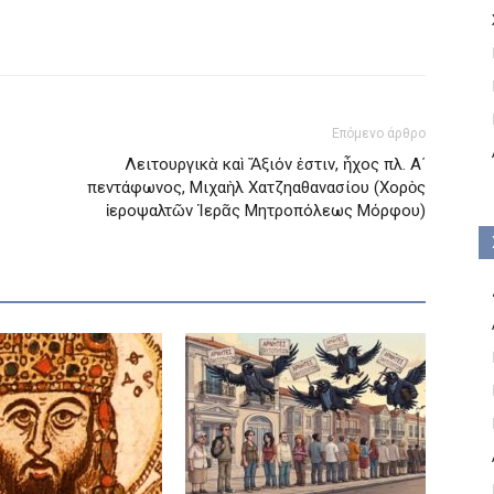
Επόμενο άρθρο
Λειτουργικὰ καὶ Ἄξιόν ἐστιν, ἦχος πλ. Α΄
πεντάφωνος, Μιχαὴλ Χατζηαθανασίου (Χορὸς
ἱεροψαλτῶν Ἱερᾶς Μητροπόλεως Μόρφου)