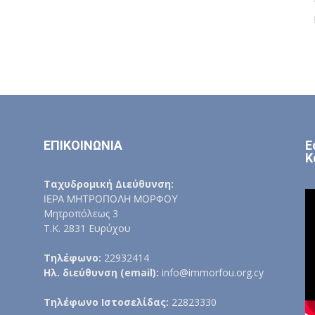
ΕΠΙΚΟΙΝΩΝΙΑ
Ε
Κ
Ταχυδρομική Διεύθυνση:
ΙΕΡΑ ΜΗΤΡΟΠΟΛΗ ΜΟΡΦΟΥ
Μητροπόλεως 3
Τ.Κ. 2831 Ευρύχου
Τηλέφωνο:
22932414
Ηλ. διεύθυνση (email):
info@immorfou.org.cy
Τηλέφωνο Ιστοσελίδας:
22823330