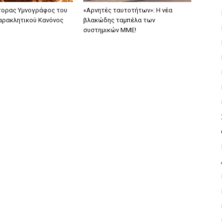
τορας Υμνογράφος του
«Αρνητές ταυτοτήτων»: Η νέα
αρακλητικού Κανόνος
βλακώδης ταμπέλα των
συστημικών ΜΜΕ!