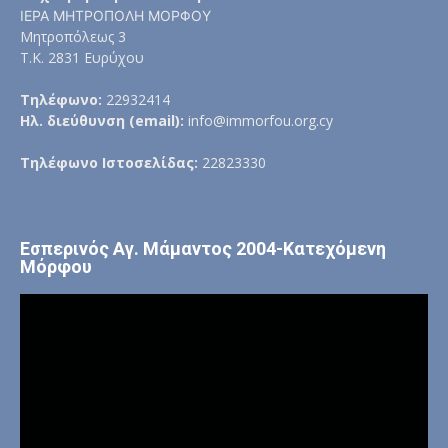
ΙΕΡΑ ΜΗΤΡΟΠΟΛΗ ΜΟΡΦΟΥ
Μητροπόλεως 3
Τ.Κ. 2831 Ευρύχου
Τηλέφωνο:
22932414
Ηλ. διεύθυνση (email):
info@immorfou.org.cy
Τηλέφωνο Ιστοσελίδας:
22823330
Εσπερινός Αγ. Μάμαντος 2004-Κατεχόμενη
Μόρφου