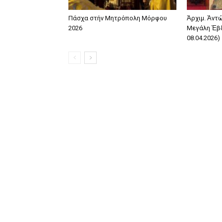
Πάσχα στήν Μητρόπολη Μόρφου
Ἀρχιμ. Ἀντ
2026
Μεγάλη Ἑβδ
08.04.2026)