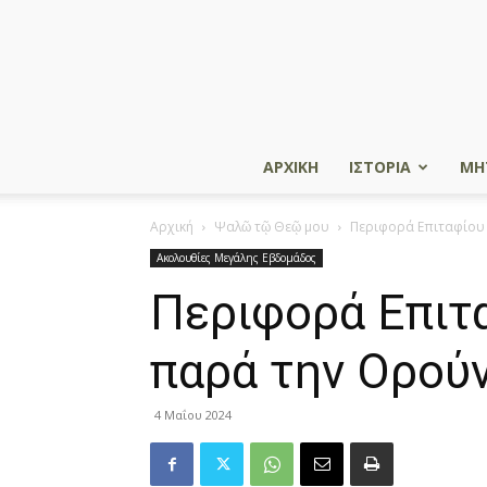
ΑΡΧΙΚΗ
ΙΣΤΟΡΙΑ
ΜΗ
Αρχική
Ψαλῶ τῷ Θεῷ μου
Περιφορά Επιταφίου 
Ακολουθίες Μεγάλης Εβδομάδος
Περιφορά Επιτα
παρά την Ορού
4 Μαΐου 2024