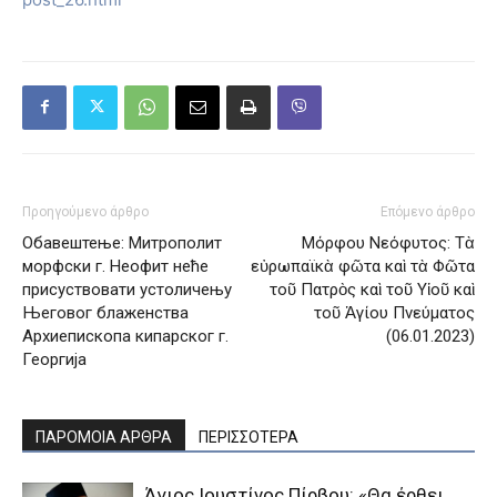
Προηγούμενο άρθρο
Επόμενο άρθρο
Обавештење: Митрополит
Μόρφου Νεόφυτος: Τὰ
морфски г. Неофит неће
εὐρωπαϊκὰ φῶτα καὶ τὰ Φῶτα
присуствовати устоличењу
τοῦ Πατρὸς καὶ τοῦ Υἱοῦ καὶ
Његовог блаженства
τοῦ Ἁγίου Πνεύματος
Архиепископа кипарског г.
(06.01.2023)
Георгија
ΠΑΡΟΜΟΙΑ ΑΡΘΡΑ
ΠΕΡΙΣΣΟΤΕΡΑ
Άγιος Ιουστίνος Πίρβου: «Θα έρθει