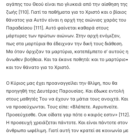
αγάπης του Θεού είναι πιο γλυκειά από την αίσθηση της
ζωής [110]. Γιατί τα παθήματα για το Χριστό και ο βίαιος
θάνατος για Αυτόν είναι η αρχή της αιώνιας χαράς του
Παραδείσου [111]. Αυτό φαίνεται καθαρά στους
μάρτυρες των πρώτων αιώνων. Στην αρχή ενόμιζαν,
πως στα μαρτύρια θα έδειχναν την δική τους διάθεση.
Μα όταν άρχιζαν τα μαρτύρια, κατεπέμπετο σ’ αυτούς η
άνωθεν βοήθεια. Και τα έκανε ποθητά: και το μαρτύριο•
και τον θάνατο για το Χριστό.
Ο Κύριος μας έχει προαναγγείλει την θλίψη, που θα
προηγηθή της Δευτέρας Παρουσίας. Και έδωκε εντολή
στους μαθητές Του να έχουν τα μάτια τους ανοιχτά. Και
να προσεύχωνται. Τους είπε: «Βλέπετε. Αγρυπνείτε.
Προσεύχεσθε. Ουκ οίδατε γαρ πότε ο καιρός εστιν» [112].
Η προσευχή χρειάζεται πάντοτε. Και είναι πάντοτε στον
άνθρωπο ωφέλιμη. Γιατί αυτή τον κρατεί σε κοινωνία με