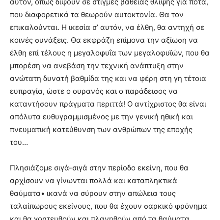
αυτόν, όπως διψούν σε στιγμές βαθειάς θλίψης για ποτά,
που διαφορετικά τα θεωρούν αυτοκτονία. Θα τον
επικαλούνται. Η ικεσία σ’ αυτόν, να έλθη, θα αντηχή σε
κοινές συνάξεις. Θα εκφράζη επίμονα την αξίωση να
έλθη επί τέλους η μεγαλοφυΐα των μεγαλοφυϊών, που θα
μπορέση να ανεβάση την τεχνική ανάπτυξη στην
ανώτατη δυνατή βαθμίδα της και να φέρη στη γη τέτοια
ευπραγία, ώστε ο ουρανός και ο παράδεισος να
καταντήσουν πράγματα περιττά! Ο αντίχριστος θα είναι
απόλυτα ευθυγραμμισμένος με την γενική ηθική και
πνευματική κατεύθυνση των ανθρώπων της εποχής
του…
Πλησιάζομε σιγά-σιγά στην περίοδο εκείνη, που θα
αρχίσουν να γίνωνται πολλά και καταπληκτικά
θαύματα• ικανά να σύρουν στην απώλεια τους
ταλαίπωρους εκείνους, που θα έχουν σαρκικό φρόνημα
και θα γοητευθούν και πλανηθούν από τα θαύματα