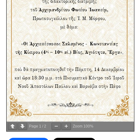
Page
1
/
2
Zoom
100%