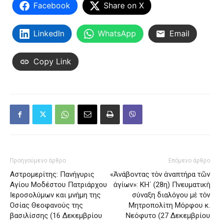
Facebook
Share on X
LinkedIn
WhatsApp
Email
Copy Link
Προηγούμενο άρθρο
Επόμενο άρθρο
Αστρομερίτης: Πανήγυρις
«Ἀνάβοντας τὸν ἀναπτήρα τῶν
Αγίου Μοδέστου Πατριάρχου
ἁγίων»: ΚΗ΄ (28η) Πνευματικὴ
Ιεροσολύμων και μνήμη της
σύναξη διαλόγου μὲ τὸν
Οσίας Θεοφανούς της
Μητροπολίτη Μόρφου κ.
βασιλίσσης (16 Δεκεμβρίου
Νεόφυτo (27 Δεκεμβρίου