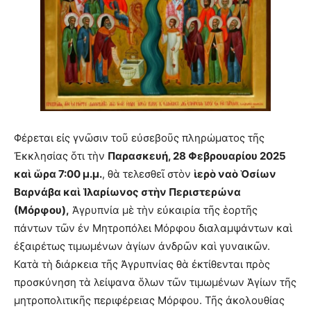
Φέρεται εἰς γνῶσιν τοῦ εὐσεβοῦς πληρώματος τῆς
Ἐκκλησίας ὅτι τὴν
Παρασκευή, 28 Φεβρουαρίου 2025
καὶ ὥρα 7:00 μ.μ.
, θὰ τελεσθεῖ στὸν
ἱερὸ ναὸ Ὁσίων
Βαρνάβα καὶ Ἱλαρίωνος στὴν Περιστερώνα
(Μόρφου),
Ἀγρυπνία μὲ τὴν εὐκαιρία τῆς ἑορτῆς
πάντων τῶν ἐν Μητροπόλει Μόρφου διαλαμψάντων καὶ
ἐξαιρέτως τιμωμένων ἁγίων ἀνδρῶν καὶ γυναικῶν.
Κατὰ τὴ διάρκεια τῆς Ἀγρυπνίας θὰ ἐκτίθενται πρὸς
προσκύνηση τὰ λείψανα ὅλων τῶν τιμωμένων Ἁγίων τῆς
μητροπολιτικῆς περιφέρειας Μόρφου. Τῆς ἀκολουθίας