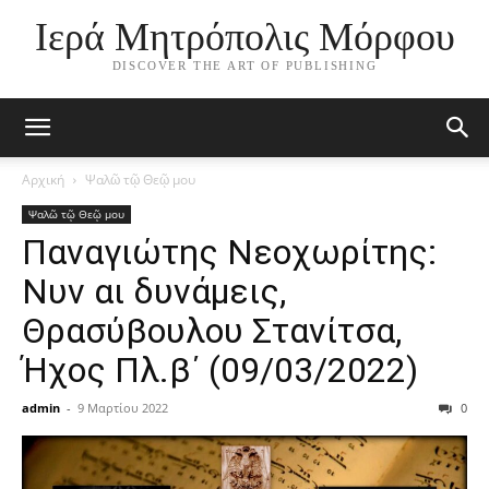
Ιερά Μητρόπολις Μόρφου
DISCOVER THE ART OF PUBLISHING
Αρχική
Ψαλῶ τῷ Θεῷ μου
Ψαλῶ τῷ Θεῷ μου
Παναγιώτης Νεοχωρίτης:
Νυν αι δυνάμεις,
Θρασύβουλου Στανίτσα,
Ήχος Πλ.β΄ (09/03/2022)
admin
-
9 Μαρτίου 2022
0