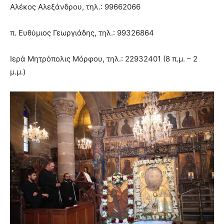
Αλέκος Αλεξάνδρου, τηλ.: 99662066
π. Ευθύμιος Γεωργιάδης, τηλ.: 99326864
Ιερά Μητρόπολις Μόρφου, τηλ.: 22932401 (8 π.μ. – 2
μ.μ.)