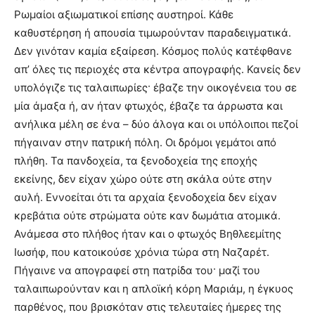
Ρωμαίοι αξιωματικοί επίσης αυστηροί. Κάθε
καθυστέρηση ή απουσία τιμωρούνταν παραδειγματικά.
Δεν γινόταν καμία εξαίρεση. Κόσμος πολύς κατέφθανε
απ’ όλες τις περιοχές στα κέντρα απογραφής. Κανείς δεν
υπολόγιζε τις ταλαιπωρίες· έβαζε την οικογένεια του σε
μία άμαξα ή, αν ήταν φτωχός, έβαζε τα άρρωστα και
ανήλικα μέλη σε ένα – δύο άλογα και οι υπόλοιποι πεζοί
πήγαιναν στην πατρική πόλη. Οι δρόμοι γεμάτοι από
πλήθη. Τα πανδοχεία, τα ξενοδοχεία της εποχής
εκείνης, δεν είχαν χώρο ούτε στη σκάλα ούτε στην
αυλή. Εννοείται ότι τα αρχαία ξενοδοχεία δεν είχαν
κρεβάτια ούτε στρώματα ούτε καν δωμάτια ατομικά.
Ανάμεσα στο πλήθος ήταν και ο φτωχός Βηθλεεμίτης
Ιωσήφ, που κατοικούσε χρόνια τώρα στη Ναζαρέτ.
Πήγαινε να απογραφεί στη πατρίδα του· μαζί του
ταλαιπωρούνταν και η απλοϊκή κόρη Μαριάμ, η έγκυος
παρθένος, που βρισκόταν στις τελευταίες ήμερες της