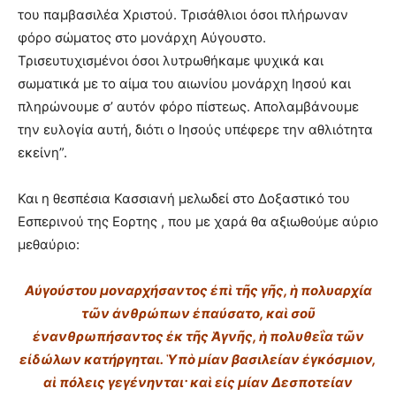
του παμβασιλέα Χριστού. Τρισάθλιοι όσοι πλήρωναν
φόρο σώματος στο μονάρχη Αύγουστο.
Τρισευτυχισμένοι όσοι λυτρωθήκαμε ψυχικά και
σωματικά με το αίμα του αιωνίου μονάρχη Ιησού και
πληρώνουμε σ’ αυτόν φόρο πίστεως. Απολαμβάνουμε
την ευλογία αυτή, διότι ο Ιησούς υπέφερε την αθλιότητα
εκείνη”.
Και η θεσπέσια Κασσιανή μελωδεί στο Δοξαστικό του
Εσπερινού της Εορτης , που με χαρά θα αξιωθούμε αύριο
μεθαύριο:
Αὐγούστου μοναρχήσαντος ἐπὶ τῆς γῆς, ἡ πολυαρχία
τῶν ἀνθρώπων ἐπαύσατο,
καὶ σοῦ
ἐνανθρωπήσαντος ἐκ τῆς Ἁγνῆς, ἡ πολυθεΐα τῶν
εἰδώλων κατήργηται.
Ὑπὸ μίαν βασιλείαν ἐγκόσμιον,
αἱ πόλεις γεγένηνται· καὶ εἰς μίαν Δεσποτείαν