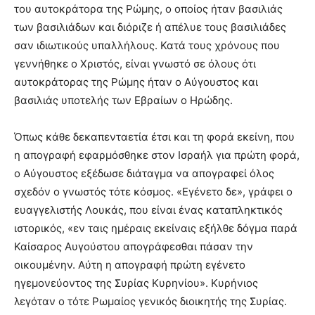
του αυτοκράτορα της Ρώμης, ο οποίος ήταν βασιλιάς
των βασιλιάδων και διόριζε ή απέλυε τους βασιλιάδες
σαν ιδιωτικούς υπαλλήλους. Κατά τους χρόνους που
γεννήθηκε ο Χριστός, είναι γνωστό σε όλους ότι
αυτοκράτορας της Ρώμης ήταν ο Αύγουστος και
βασιλιάς υποτελής των Εβραίων ο Ηρώδης.
Όπως κάθε δεκαπενταετία έτσι και τη φορά εκείνη, που
η απογραφή εφαρμόσθηκε στον Ισραήλ για πρώτη φορά,
ο Αύγουστος εξέδωσε διάταγμα να απογραφεί όλος
σχεδόν ο γνωστός τότε κόσμος. «Εγένετο δε», γράφει ο
ευαγγελιστής Λουκάς, που είναι ένας καταπληκτικός
ιστορικός, «εν ταις ημέραις εκείναις εξήλθε δόγμα παρά
Καίσαρος Αυγούστου απογράφεσθαι πάσαν την
οικουμένην. Αύτη η απογρα­φή πρώτη εγένετο
ηγεμονεύοντος της Συρίας Κυρηνίου». Κυρήνιος
λεγόταν ο τότε Ρωμαίος γενικός διοικητής της Συρίας.