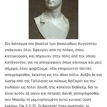
Στο διάταγμα του βασιλιά των βασιλιάδων Αυγούστου
υπάκουαν όλοι. Έφευγαν από τις πόλεις, όπου
κατοικούσαν, και πήγαιναν στην πόλη από την οποία
κατάγονταν, για να απογραφούν όπως κάνουμε και μεις
σήμερα, όταν ψηφίζουμε. «Και επορεύοντο πάντες
απογράφεσθαι, έκαστος εις την ιδίαν πόλιν. Ανέβη δε και
Ιωσήφ από της Γαλιλαίας εκ πόλεως Ναζαρέτ εις την
Ιουδαίαν εις πόλιν Δαυίδ, ήτις καλείται Βηθλεέμ, διά το
είναι αυτόν εξ οίκου και πατριάς Δαυίδ, απογράψασθαι
συν Μαριάμ τη μεμνηστευμένη αυτώ γυναικί ούση
εγκύω» (Λκ 2,3-5). Οι διαταγές ήταν αυστηρές, οι