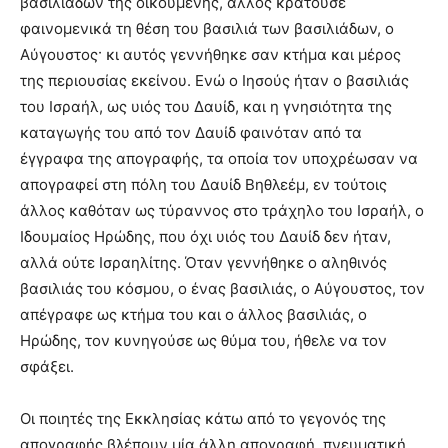
βασιλιάδων της οικουμένης, άλλος κρατούσε
φαινομενικά τη θέση του βασιλιά των βασιλιάδων, ο
Αύγουστος· κι αυτός γεννήθηκε σαν κτήμα και μέρος
της περιουσίας εκείνου. Ενώ ο Ιησούς ήταν ο βασιλιάς
του Ισραήλ, ως υιός του Δαυίδ, και η γνησιότητα της
καταγωγής του από τον Δαυίδ φαινόταν από τα
έγγραφα της απογραφής, τα οποία τον υποχρέωσαν να
απογραφεί στη πόλη του Δαυίδ Βηθλεέμ, εν τούτοις
άλλος καθόταν ως τύραννος στο τράχηλο του Ισραήλ, ο
Ιδουμαίος Ηρώδης, που όχι υιός του Δαυίδ δεν ήταν,
αλλά ούτε Ισραηλίτης. Όταν γεννήθηκε ο αληθινός
βασιλιάς του κόσμου, ο ένας βασιλιάς, ο Αύγουστος, τον
απέγραφε ως κτήμα του και ο άλλος βασιλιάς, ο
Ηρώδης, τον κυνηγούσε ως θύμα του, ήθελε να τον
σφάξει.
Οι ποιητές της Εκκλησίας κάτω από το γεγονός της
απογραφής βλέπουν μία άλλη απογραφή, πνευματική.