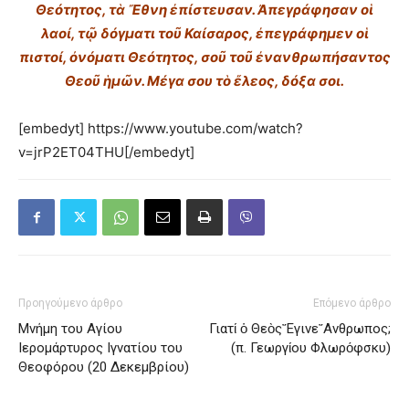
Θεότητος, τὰ Ἔθνη ἐπίστευσαν.
Ἀπεγράφησαν οἱ
λαοί, τῷ δόγματι τοῦ Καίσαρος, ἐπεγράφημεν οἱ
πιστοί, ὀνόματι Θεότητος, σοῦ τοῦ ἐνανθρωπήσαντος
Θεοῦ ἡμῶν.
Μέγα σου τὸ ἔλεος, δόξα σοι.
[embedyt] https://www.youtube.com/watch?
v=jrP2ET04THU[/embedyt]
Προηγούμενο άρθρο
Επόμενο άρθρο
Μνήμη του Aγίου
Γιατί ὁ Θεὸς῎Εγινε῎Ανθρωπος;
Iερομάρτυρος Iγνατίου του
(π. Γεωργίου Φλωρόφσκυ)
Θεοφόρου (20 Δεκεμβρίου)