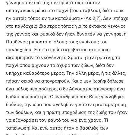
γέννησε τον υιό της τον πρωτότοκο και τον
σπαργάνωσε μέσα στο παχνί (του στάβλου), διότι «ουκ
ην αυτοίς τόπος εν τω καταλύματι» (Λκ 2,7). Δεν υπήρχε
στο πανδοχείο ιδιαίτερος τόπος για το έκτακτο γεγονός
της γέννας και φυσικά δεν ήταν δυνατόν να γεννήσει η
Παρθένος μπροστά σ’ όλους τους ενοίκους του
πανδοχείου. Έτσι το πρώτο κρεβατάκι στο όποιο
ακούμπησαν το νεογέννητο Χριστό ήταν η φάτνη, το
παχνί όπου ρίχνουν το άχυρο των ζώων, διότι δεν
υπήρχε καθαρότερο μέρος. Την άλλη μέρα, ή τις άλλες,
πήραν σειρά να απογραφούν. Και ο μεν Ιωσήφ δήλωσε
ένα μέλος περισσότερο, ο δε Αύγουστος απέγραψε ένα
δούλο περισσότερο. Ο ενανθρωπήσας Θεός γεννήθηκε
δούλος, την ώρα που αγεληδόν γινόταν η καταμέτρηση
των δούλων, και η πρώτη υποχρέωση της ζωής του ήταν
να εξαγοράσει τον εαυτό του για ένα χρόνο. Τί
ταπείνωση! Και ενώ αυτός ήταν ο βασιλιάς των