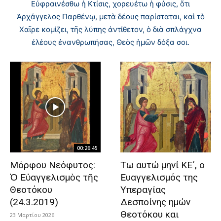
Εὐφραινέσθω ἡ Κτίσις, χορευέτω ἡ φύσις, ὅτι
Ἀρχάγγελος Παρθένῳ, μετὰ δέους παρίσταται, καὶ τὸ
Χαῖρε κομίζει, τῆς λύπης ἀντίθετον, ὁ διὰ σπλάγχνα
ἐλέους ἐνανθρωπήσας, Θεὸς ἡμῶν δόξα σοι.
00:26:45
Μόρφου Νεόφυτος:
Tω αυτώ μηνί KE΄, ο
Ὁ Εὐαγγελισμὸς τῆς
Eυαγγελισμός της
Θεοτόκου
Yπεραγίας
(24.3.2019)
Δεσποίνης ημών
Θεοτόκου και
23 Μαρτίου 2026