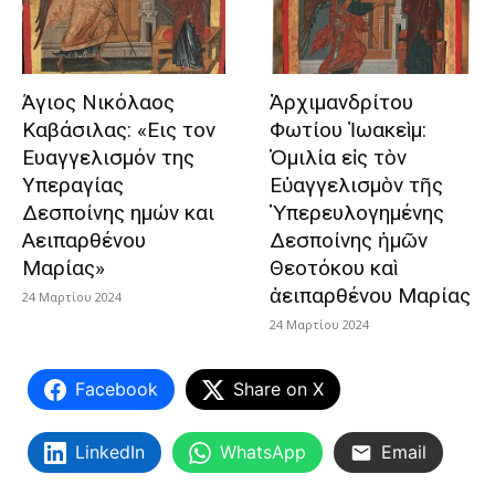
Άγιος Νικόλαος
Ἀρχιμανδρίτου
Καβάσιλας: «Εις τον
Φωτίου Ἰωακεὶμ:
Ευαγγελισμόν της
Ὁμιλία εἰς τὸν
Υπεραγίας
Εὐαγγελισμὸν τῆς
Δεσποίνης ημών και
Ὑπερευλογημένης
Αειπαρθένου
Δεσποίνης ἡμῶν
Μαρίας»
Θεοτόκου καὶ
ἀειπαρθένου Μαρίας
24 Μαρτίου 2024
24 Μαρτίου 2024
Facebook
Share on X
LinkedIn
WhatsApp
Email