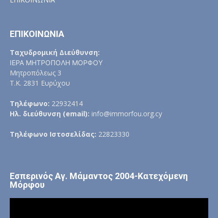
ΕΠΙΚΟΙΝΩΝΙΑ
Ταχυδρομική Διεύθυνση:
ΙΕΡΑ ΜΗΤΡΟΠΟΛΗ ΜΟΡΦΟΥ
Μητροπόλεως 3
Τ.Κ. 2831 Ευρύχου
Τηλέφωνο:
22932414
Ηλ. διεύθυνση (email):
info@immorfou.org.cy
Τηλέφωνο Ιστοσελίδας:
22823330
Εσπερινός Αγ. Μάμαντος 2004-Κατεχόμενη
Μόρφου