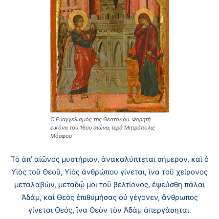
Ο Ευαγγελισμός της Θεοτόκου. Φορητή
εικόνα του 16ου αιώνα, Ιερά Μητρόπολις
Μόρφου
Τὸ ἀπ’ αἰῶνος μυστήριον, ἀνακαλύπτεται σήμερον, καὶ ὁ
Υἱὸς τοῦ Θεοῦ, Υἱὸς ἀνθρώπου γίνεται, ἵνα τοῦ χείρονος
μεταλαβών, μεταδῷ μοι τοῦ βελτίονος, ἐψεύσθη πάλαι
Ἀδάμ, καὶ Θεὸς ἐπιθυμήσας οὐ γέγονεν, ἄνθρωπος
γίνεται Θεός, ἵνα Θεὸν τὸν Ἀδὰμ ἀπεργάσηται.