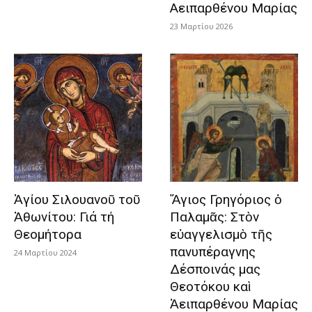
Aειπαρθένου Mαρίας
23 Μαρτίου 2026
Ἁγίου Σιλουανοῦ τοῦ
Ἅγιος Γρηγόριος ὁ
Ἀθωνίτου: Γιά τή
Παλαμᾶς: Στὸν
Θεομήτορα
εὐαγγελισμὸ τῆς
πανυπέραγνης
24 Μαρτίου 2024
Δέσποινάς μας
Θεοτόκου καὶ
Ἀειπαρθένου Μαρίας