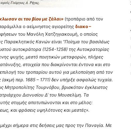
κλωσαν αι του βίου με ζάλαι»
(τροπάριο από τον
παράμιλλα ο αείμνηστος αγιορείτης
διακο –
φήσεων του Μανόλη Χατζηγιακουμή, ο οποίος
ς Παρακλητικός Kανών είναι “Ποίημα του βασιλέως
στού αυτοκράτορα (1254-1258) της Aυτοκρατορίας
ενης ψυχής, μεστό ποιητικών μεταφορών, πλήρες
ατάνυξης, στοιχεία που διακρίνονται έντονα και στο
επιλογή του τροπαρίου αυτού για μελοποίηση από τον
ακμή περ. 1685 – 1711) δεν υπήρξε ασφαλώς τυχαία.
 ως Μητροπολίτης Τουρνόβου, βρισκόταν έγκλειστος
ατριάρχου Διονυσίου Δ’ του Μουσελίμη. Τα
υτής στιγμής αποτυπώνονται και στο μέλος:
ψεως, και φράσεις υψηλότονες και μεστές».
μέχρι σήμερα στις δεήσεις μας προς την Παναγία. Με