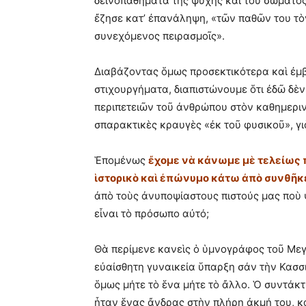
δεινοπαθήματα τῆς ψυχῆς καὶ τοῦ σώματος.
ἔζησε κατ’ ἐπανάληψη, «τῶν παθῶν του τὸ
συνεχόμενος πειρασμοῖς».
Διαβάζοντας ὅμως προσεκτικότερα καὶ ἐμβ
στιχουργήματα, διαπιστώνουμε ὅτι ἐδῶ δὲν 
περιπετειῶν τοῦ ἀνθρώπου στὸν καθημεριν
σπαρακτικὲς κραυγὲς «ἐκ τοῦ φυσικοῦ», γι
Ἑπομένως
ἔχομε νὰ κάνωμε μὲ τελείως
ἱστορικὸ καὶ ἐπώνυμο κάτω ἀπὸ συνθῆκ
ἀπὸ τοὺς ἀνυποψίαστους πιστούς μας ποὺ
εἶναι τὸ πρόσωπο αὐτό;
Θὰ περίμενε κανεὶς ὁ ὑμνογράφος τοῦ Με
εὐαίσθητη γυναικεία ὕπαρξη σάν τὴν Κασσ
ὅμως μήτε τὸ ἕνα μήτε τὸ ἄλλο. Ὁ συντάκ
ἦταν ἕνας ἄνδρας στὴν πλήρη ἀκμή του, κ