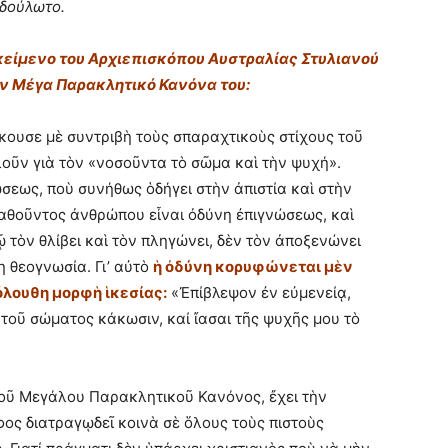
αδούλωτο.
κείμενο του Αρχιεπισκόπου Αυστραλίας Στυλιανού
ον Μέγα Παρακλητικό Κανόνα του:
κουσε μὲ συντριβὴ τοὺς σπαραχτικοὺς στίχους τοῦ
ῦν γιὰ τὸν «νοσοῦντα τὸ σῶμα καὶ τὴν ψυχή».
σεως, ποὺ συνήθως ὁδήγει στὴν ἀπιστία καὶ στὴν
αθοῦντος ἀνθρώπου εἶναι ὀδύνη ἐπιγνώσεως, καὶ
ῷ τὸν θλίβει καὶ τὸν πληγώνει, δὲν τὸν ἀποξενώνει
η θεογνωσία. Γι’ αὐτὸ
ἡ ὀδύνη κορυφώνεται μὲν
λουθη μορφὴ ἱκεσίας:
«Ἐπίβλεψον ἐν εὐμενείᾳ,
τοῦ σώματος κάκωσιν, καί ἴασαι τῆς ψυχῆς μου τὸ
τοῦ Μεγάλου Παρακλητικοῦ Κανόνος, ἔχει τὴν
ς διατραγῳδεῖ κοινὰ σὲ ὅλους τοὺς πιστοὺς