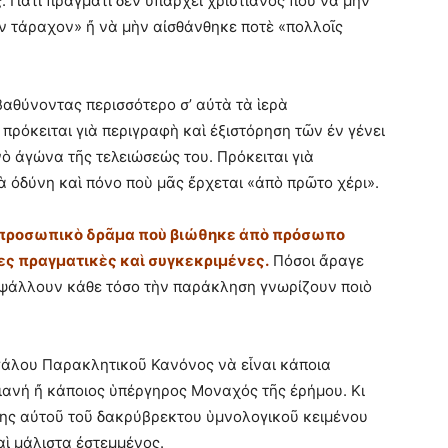
 Γιατί πράγματι δὲν ὑπάρχει χριστιανὸς ποὺ νὰ μὴν
ν τάραχον» ἤ νὰ μὴν αἰσθάνθηκε ποτὲ «πολλοῖς
αθύνοντας περισσότερο σ’ αὐτὰ τὰ ἱερὰ
πρόκειται γιὰ περιγραφὴ καὶ ἐξιστόρηση τῶν ἐν γένει
ὸ ἀγώνα τῆς τελειώσεώς του. Πρόκειται γιὰ
ὰ ὀδύνη καὶ πόνο ποὺ μᾶς ἔρχεται «ἀπὸ πρῶτο χέρι».
 προσωπικὸ δρᾶμα ποὺ βιώθηκε ἀπὸ πρόσωπο
ες πραγματικὲς καὶ συγκεκριμένες.
Πόσοι ἄραγε
 ψάλλουν κάθε τόσο τὴν παράκληση γνωρίζουν ποιὸ
γάλου Παρακλητικοῦ Κανόνος νὰ εἶναι κάποια
ιανή ἤ κάποιος ὑπέργηρος Μοναχός τῆς ἐρήμου. Κι
της αὐτοῦ τοῦ δακρύβρεκτου ὑμνολογικοῦ κειμένου
αὶ μάλιστα ἐστεμμένος.