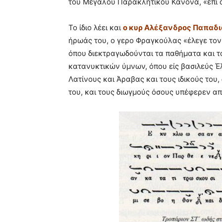
του Μεγάλου Παρακλητικού Κανόνα, «επί α
Το ίδιο λέει και
ο κυρ Αλέξανδρος Παπαδι
ήρωάς του, ο γερο Φραγκούλας «έλεγε τον
όπου διεκτραγωδούνται τα παθήματα και τ
κατανυκτικών ύμνων, όπου είς βασιλεύς Έ
Λατίνους και Άραβας και τους ιδικούς του,
του, και τους διωγμούς όσους υπέφερεν απ