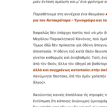
μιαν ένταση αμείωτη και μ’ ένα φρόνημα 
Παραθέτουμε στη συνέχεια ένα θαυμάσιο
για τον Αυτοκράτορα – Υμνογράφο και τ
Ἀσφαλῶς δὲν ὑπάρχει πιστὸς ποὺ νὰ μὴν ἄ
Μεγάλου Παρακλητικοῦ Κανόνος, ποὺ ὁμιλο
Ὅμως ἐδῶ δὲν πρόκειται γιὰ ὀδύνη ἀπογνώ
ἀποστασία. Ἡ ὀδύνη τοῦ κατὰ Θεὸν δεινοπ
γίνεται καθαρμὸς καὶ ἀναβαθμός. Γιατί, ἐν
ἀπὸ τὸν Θεόν, ἄλλα τὸν ὁδηγεῖ σὲ βαθύτερ
ἀλλὰ καὶ συγχρόνως καταπαύει στὴν ἀκό
πανύμνητε Θεοτόκε, ἐπὶ τὴν ἐμὴν χαλεπήν 
ἄλγος».
Ἀκούοντας κανεὶς ἐπιπόλαια τὶς στροφὲς 
ἐντύπωση ὅτι κάποιος ἀνώνυμος ὑμνογράφο