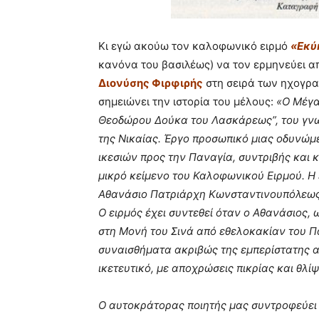
Κι εγώ ακούω τον καλοφωνικό ειρμό
«Εκύ
κανόνα του βασιλέως) να τον ερμηνεύει α
Διονύσης Φιρφιρής
στη σειρά των ηχογρα
σημειώνει την ιστορία του μέλους:
«O Mέγα
Θεοδώρου Δούκα του Λασκάρεως”, του γνω
της Nικαίας. Έργο προσωπικό μιας οδυνώμ
ικεσιών προς την Παναγία, συντριβής και κ
μικρό κείμενο του Καλοφωνικού Ειρμού. Η 
Αθανάσιο Πατριάρχη Κωνσταντινουπόλεως (
Ο ειρμός έχει συντεθεί όταν ο Αθανάσιος,
στη Μονή του Σινά από εθελοκακίαν του Π
συναισθήματα ακριβώς της εμπερίστατης α
ικετευτικό, με αποχρώσεις πικρίας και θλί
Ο αυτοκράτορας ποιητής μας συντροφεύει 