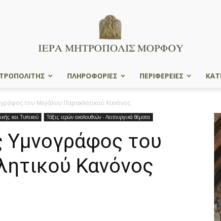
ΤΡΟΠΟΛΙΤΗΣ
ΠΛΗΡΟΦΟΡΙΕΣ
ΠΕΡΙΦΕΡΕΙΕΣ
ΚΑΤ
Ιερά
γράφος του Μεγάλου Παρακλητικού Κανόνος
ικής και Τυπικού
Τάξις ιερών ακολουθιών - Λειτουργικά θέματα
 Υμνογράφος του
Μητρόπολις
λητικού Κανόνος
Μόρφου