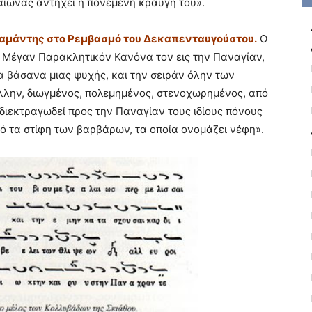
ιώνας αντηχεί η πονεμένη κραυγή του».
αμάντης στο Ρεμβασμό του Δεκαπενταυγούστου.
Ο
 Μέγαν Παρακλητικόν Κανόνα τον εις την Παναγίαν,
α βάσανα μιας ψυχής, και την σειράν όλην των
λλην, διωγμένος, πολεμημένος, στενοχωρημένος, από
 διεκτραγωδεί προς την Παναγίαν τους ιδίους πόνους
ό τα στίφη των βαρβάρων, τα οποία ονομάζει νέφη».