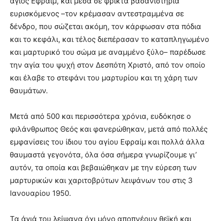
άγιος Εφραίμ, και μέσα σε φρικτά βασανιστήρια
ευρισκόμενος –τον κρέμασαν αντεστραμμένα σε
δένδρο, που σώζεται ακόμη, τον κάρφωσαν στα πόδια
και το κεφάλι, και τέλος διεπέρασαν το καταπληγωμένο
και μαρτυρικό του σώμα με αναμμένο ξύλο– παρέδωσε
την αγία του ψυχή στον Δεσπότη Χριστό, από τον οποίο
και έλαβε το στεφάνι του μαρτυρίου και τη χάρη των
θαυμάτων.
Μετά από 500 και περισσότερα χρόνια, ευδόκησε ο
φιλάνθρωπος Θεός και φανερώθηκαν, μετά από πολλές
εμφανίσεις του ίδιου του αγίου Εφραίμ και πολλά άλλα
θαυμαστά γεγονότα, όλα όσα σήμερα γνωρίζουμε γι’
αυτόν, τα οποία και βεβαιώθηκαν με την εύρεση των
μαρτυρικών και χαριτοβρύτων λειψάνων του στις 3
Ιανουαρίου 1950.
Τα άγιά του λείψανα όχι μόνο αποπνέουν θεϊκή και