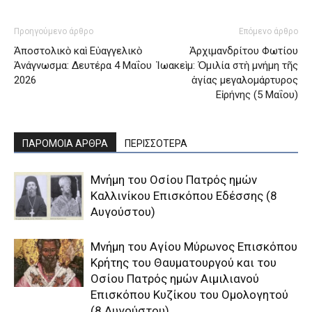
Προηγούμενο άρθρο
Επόμενο άρθρο
Ἀποστολικὸ καὶ Εὐαγγελικὸ
Ἀρχιμανδρίτου Φωτίου
Ἀνάγνωσμα: Δευτέρα 4 Μαΐου
Ἰωακεὶμ: Ὁμιλία στὴ μνήμη τῆς
2026
ἁγίας μεγαλομάρτυρος
Εἰρήνης (5 Μαΐου)
ΠΑΡΟΜΟΙΑ ΑΡΘΡΑ
ΠΕΡΙΣΣΟΤΕΡΑ
Μνήμη του Οσίου Πατρός ημών
Καλλινίκου Επισκόπου Εδέσσης (8
Αυγούστου)
Μνήμη του Aγίου Mύρωνος Eπισκόπου
Kρήτης του Θαυματουργού και του
Oσίου Πατρός ημών Aιμιλιανού
Eπισκόπου Kυζίκου του Oμολογητού
(8 Αυγούστου)