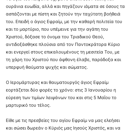
ουράνια ευωδία, αλλά και πηγάζουν ιάματα σε όσους τα
ασπάζονται με πίστη και ζητούν την ταχύτατη βοήθειά
του. Επειδή ο άγιος Εφραίμ, με την καθαρή πολιτεία του
και το μαρτύριο, που υπέμεινε για την αγάπη του
Χριστού, δόξασε το όνομα του Τριαδικού Θεού,
αντιδοξάσθηκε πλούσια από τον Παντοκράτορα Κύριο
και ενεργεί στους επικαλουμένους τη μεσιτεία Του, με
τη χάρη του Χριστού που άφθονη έλαβε, παράδοξα και
υπερφυή θαύματα ψυχής και σώματος.
Ο Ιερομάρτυρας και θαυματουργός άγιος Εφραίμ
εορτάζεται δύο φορές το χρόνο: στις 3 Ιανουαρίου η
εύρεση των τιμίων λειψάνων του και στις 5 Μαΐου το
μαρτυρικό του τέλος.
Είθε με τις πρεσβείες του αγίου Εφραίμ να μας ελεήσει
και σώσει δωρεάν ο Κύριός μας Ιησούς Χριστός, και να