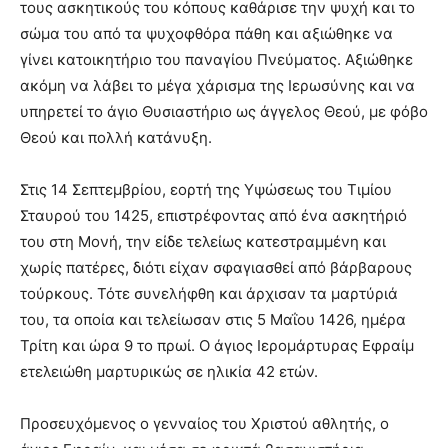
τους ασκητικούς του κόπους καθάρισε την ψυχή και το
σώμα του από τα ψυχοφθόρα πάθη και αξιώθηκε να
γίνει κατοικητήριο του παναγίου Πνεύματος. Αξιώθηκε
ακόμη να λάβει το μέγα χάρισμα της Ιερωσύνης και να
υπηρετεί το άγιο Θυσιαστήριο ως άγγελος Θεού, με φόβο
Θεού και πολλή κατάνυξη.
Στις 14 Σεπτεμβρίου, εορτή της Υψώσεως του Τιμίου
Σταυρού του 1425, επιστρέφοντας από ένα ασκητήριό
του στη Μονή, την είδε τελείως κατεστραμμένη και
χωρίς πατέρες, διότι είχαν σφαγιασθεί από βάρβαρους
τούρκους. Τότε συνελήφθη και άρχισαν τα μαρτύριά
του, τα οποία και τελείωσαν στις 5 Μαΐου 1426, ημέρα
Τρίτη και ώρα 9 το πρωί. Ο άγιος Ιερομάρτυρας Εφραίμ
ετελειώθη μαρτυρικώς σε ηλικία 42 ετών.
Προσευχόμενος ο γενναίος του Χριστού αθλητής, ο