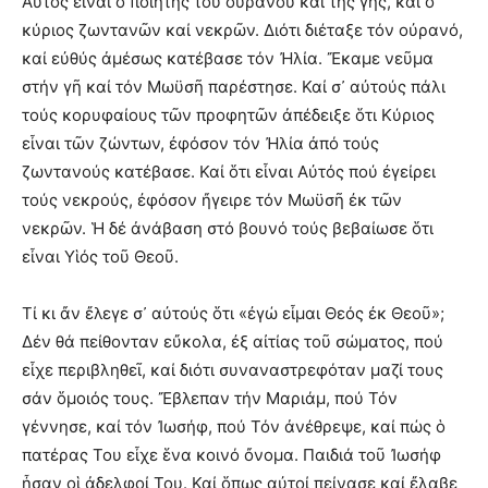
Αὐτός εἶναι ὁ ποιητής τοῦ οὐρανοῦ καί τῆς γῆς, καί ὁ
κύριος ζωντανῶν καί νεκρῶν. Διότι διέταξε τόν οὐρανό,
καί εὐθύς ἀμέσως κατέβασε τόν Ἠλία. Ἔκαμε νεῦμα
στήν γῆ καί τόν Μωϋσῆ παρέστησε. Καί σ᾽ αὐτούς πάλι
τούς κορυφαίους τῶν προφητῶν ἀπέδειξε ὅτι Κύριος
εἶναι τῶν ζώντων, ἐφόσον τόν Ἠλία ἀπό τούς
ζωντανούς κατέβασε. Καί ὅτι εἶναι Αὐτός πού ἐγείρει
τούς νεκρούς, ἐφόσον ἤγειρε τόν Μωϋσῆ ἐκ τῶν
νεκρῶν. Ἡ δέ ἀνάβαση στό βουνό τούς βεβαίωσε ὅτι
εἶναι Υἱός τοῦ Θεοῦ.
Τί κι ἄν ἔλεγε σ᾽ αὐτούς ὅτι «ἐγώ εἶμαι Θεός ἐκ Θεοῦ»;
Δέν θά πείθονταν εὔκολα, ἐξ αἰτίας τοῦ σώματος, πού
εἶχε περιβληθεῖ, καί διότι συναναστρεφόταν μαζί τους
σάν ὅμοιός τους. Ἔβλεπαν τήν Μαριάμ, πού Τόν
γέννησε, καί τόν Ἰωσήφ, πού Τόν ἀνέθρεψε, καί πώς ὁ
πατέρας Του εἶχε ἕνα κοινό ὄνομα. Παιδιά τοῦ Ἰωσήφ
ἦσαν οἱ ἀδελφοί Του. Καί ὅπως αὐτοί πείνασε καί ἔλαβε