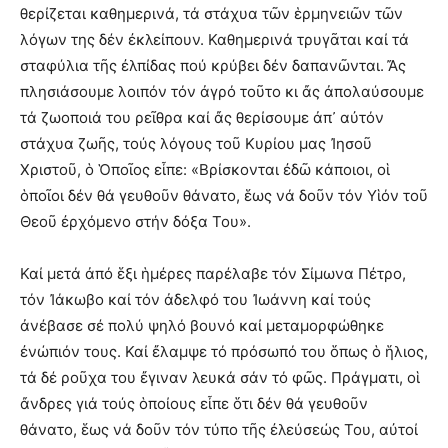
θερίζεται καθημερινά, τά στάχυα τῶν ἑρμηνειῶν τῶν
λόγων της δέν ἐκλείπουν. Καθημερινά τρυγᾶται καί τά
σταφύλια τῆς ἐλπίδας πού κρύβει δέν δαπανῶνται. Ἄς
πλησιάσουμε λοιπόν τόν ἀγρό τοῦτο κι ἄς ἀπολαύσουμε
τά ζωοποιά του ρεῖθρα καί ἄς θερίσουμε ἀπ᾽ αὐτόν
στάχυα ζωῆς, τούς λόγους τοῦ Κυρίου μας Ἰησοῦ
Χριστοῦ, ὁ Ὁποῖος εἶπε: «Βρίσκονται ἐδῶ κάποιοι, οἱ
ὁποῖοι δέν θά γευθοῦν θάνατο, ἕως νά δοῦν τόν Υἱόν τοῦ
Θεοῦ ἐρχόμενο στήν δόξα Του».
Καί μετά ἀπό ἕξι ἡμέρες παρέλαβε τόν Σίμωνα Πέτρο,
τόν Ἰάκωβο καί τόν ἀδελφό του Ἰωάννη καί τούς
ἀνέβασε σέ πολύ ψηλό βουνό καί μεταμορφώθηκε
ἐνώπιόν τους. Καί ἔλαμψε τό πρόσωπό του ὅπως ὁ ἥλιος,
τά δέ ροῦχα του ἔγιναν λευκά σάν τό φῶς. Πράγματι, οἱ
ἄνδρες γιά τούς ὁποίους εἶπε ὅτι δέν θά γευθοῦν
θάνατο, ἕως νά δοῦν τόν τύπο τῆς ἐλεύσεώς Του, αὐτοί