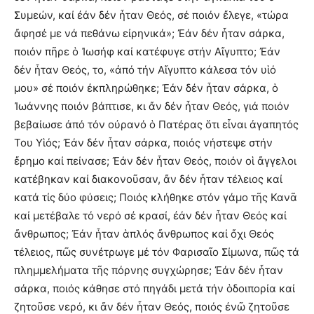
Συμεών, καί ἐάν δέν ἦταν Θεός, σέ ποιόν ἔλεγε, «τώρα
ἄφησέ με νά πεθάνω εἰρηνικά»; Ἐάν δέν ἦταν σάρκα,
ποιόν πῆρε ὁ Ἰωσήφ καί κατέφυγε στήν Αἴγυπτο; Ἐάν
δέν ἦταν Θεός, το, «ἀπό τήν Αἴγυπτο κάλεσα τόν υἱό
μου» σέ ποιόν ἐκπληρώθηκε; Ἐάν δέν ἦταν σάρκα, ὁ
Ἰωάννης ποιόν βάπτισε, κι ἄν δέν ἦταν Θεός, γιά ποιόν
βεβαίωσε ἀπό τόν οὐρανό ὁ Πατέρας ὅτι εἶναι ἀγαπητός
Του Υἱός; Ἐάν δέν ἦταν σάρκα, ποιός νήστεψε στήν
ἔρημο καί πείνασε; Ἐάν δέν ἦταν Θεός, ποιόν οἱ ἄγγελοι
κατέβηκαν καί διακονοῦσαν, ἄν δέν ἦταν τέλειος καί
κατά τίς δύο φύσεις; Ποιός κλήθηκε στόν γάμο τῆς Κανᾶ
καί μετέβαλε τό νερό σέ κρασί, ἐάν δέν ἦταν Θεός καί
ἄνθρωπος; Ἐάν ἦταν ἁπλός ἄνθρωπος καί ὄχι Θεός
τέλειος, πῶς συνέτρωγε μέ τόν Φαρισαῖο Σίμωνα, πῶς τά
πλημμελήματα τῆς πόρνης συγχώρησε; Ἐάν δέν ἦταν
σάρκα, ποιός κάθησε στό πηγάδι μετά τήν ὁδοιπορία καί
ζητοῦσε νερό, κι ἄν δέν ἦταν Θεός, ποιός ἐνῶ ζητοῦσε