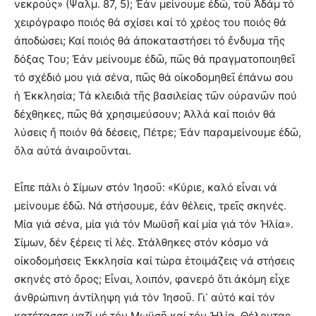
νεκρούς» (Ψαλμ. 87, 5); Ἐάν μείνουμε ἐδῶ, τοῦ Ἀδάμ τό
χειρόγραφο ποιός θά σχίσει καί τό χρέος του ποιός θά
ἀποδώσει; Καί ποιός θά ἀποκαταστήσει τό ἔνδυμα τῆς
δόξας Του; Ἐάν μείνουμε ἐδῶ, πῶς θά πραγματοποιηθεῖ
τό σχέδιό μου γιά σένα, πῶς θά οἰκοδομηθεῖ ἐπάνω σου
ἡ Ἐκκλησία; Τά κλειδιά τῆς βασιλείας τῶν οὐρανῶν πού
δέχθηκες, πῶς θά χρησιμεύσουν; Ἀλλά καί ποιόν θά
λύσεις ἤ ποιόν θά δέσεις, Πέτρε; Ἐάν παραμείνουμε ἐδῶ,
ὅλα αὐτά ἀναιροῦνται.
Εἶπε πάλι ὁ Σίμων στόν Ἰησοῦ: «Κύριε, καλό εἶναι νά
μείνουμε ἐδῶ. Νά στήσουμε, ἐάν θέλεις, τρεῖς σκηνές.
Μία γιά σένα, μία γιά τόν Μωϋσῆ καί μία γιά τόν Ἠλία».
Σίμων, δέν ξέρεις τί λές. Στάλθηκες στόν κόσμο νά
οἰκοδομήσεις Ἐκκλησία καί τώρα ἑτοιμάζεις νά στήσεις
σκηνές στό ὄρος; Εἶναι, λοιπόν, φανερό ὅτι ἀκόμη εἶχε
ἀνθρώπινη ἀντίληψη γιά τόν Ἰησοῦ. Γι᾽ αὐτό καί τόν
κατέτασσε μαζί μέ τόν Μωϋσῆ καί τόν Ἠλία. Θέλοντας,