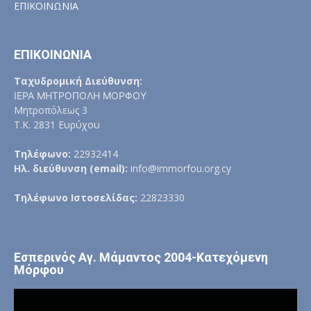
ΕΠΙΚΟΙΝΩΝΙΑ
ΕΠΙΚΟΙΝΩΝΙΑ
Ταχυδρομική Διεύθυνση:
ΙΕΡΑ ΜΗΤΡΟΠΟΛΗ ΜΟΡΦΟΥ
Μητροπόλεως 3
Τ.Κ. 2831 Ευρύχου
Τηλέφωνο:
22932414
Ηλ. διεύθυνση (email):
info@immorfou.org.cy
Τηλέφωνο Ιστοσελίδας:
22823330
Εσπερινός Αγ. Μάμαντος 2004-Κατεχόμενη
Μόρφου