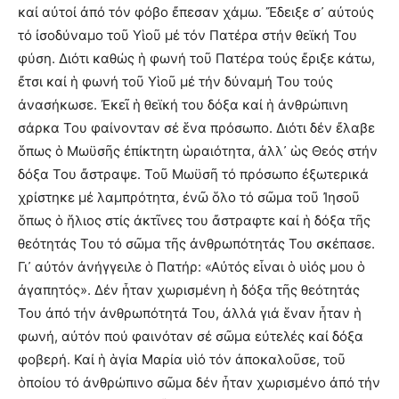
καί αὐτοί ἀπό τόν φόβο ἔπεσαν χάμω. Ἔδειξε σ᾽ αὐτούς
τό ἰσοδύναμο τοῦ Υἱοῦ μέ τόν Πατέρα στήν θεϊκή Του
φύση. Διότι καθώς ἡ φωνή τοῦ Πατέρα τούς ἔριξε κάτω,
ἔτσι καί ἡ φωνή τοῦ Υἱοῦ μέ τήν δύναμή Του τούς
ἀνασήκωσε. Ἐκεῖ ἡ θεϊκή του δόξα καί ἡ ἀνθρώπινη
σάρκα Του φαίνονταν σέ ἕνα πρόσωπο. Διότι δέν ἔλαβε
ὅπως ὁ Μωϋσῆς ἐπίκτητη ὡραιότητα, ἀλλ᾽ ὡς Θεός στήν
δόξα Του ἄστραψε. Τοῦ Μωϋσῆ τό πρόσωπο ἐξωτερικά
χρίστηκε μέ λαμπρότητα, ἐνῶ ὅλο τό σῶμα τοῦ Ἰησοῦ
ὅπως ὁ ἥλιος στίς ἀκτῖνες του ἄστραφτε καί ἡ δόξα τῆς
θεότητάς Του τό σῶμα τῆς ἀνθρωπότητάς Του σκέπασε.
Γι᾽ αὐτόν ἀνήγγειλε ὁ Πατήρ: «Αὐτός εἶναι ὁ υἱός μου ὁ
ἀγαπητός». Δέν ἦταν χωρισμένη ἡ δόξα τῆς θεότητάς
Του ἀπό τήν ἀνθρωπότητά Του, ἀλλά γιά ἕναν ἦταν ἡ
φωνή, αὐτόν πού φαινόταν σέ σῶμα εὐτελές καί δόξα
φοβερή. Καί ἡ ἁγία Μαρία υἱό τόν ἀποκαλοῦσε, τοῦ
ὁποίου τό ἀνθρώπινο σῶμα δέν ἦταν χωρισμένο ἀπό τήν