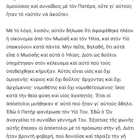
ὁμοούσιος καί συναΐδιος μέ τόν Πατέρα, οὔτε γι᾽ αὐτούς
ἦταν τό «αὐτόν νά ἀκοῦτε».
Μέ τό λόγο, λοιπόν, αὐτόν δήλωσε ὅτι ἀφαιρέθηκε πλέον
ἡ οἰκονομία ἀπό τόν Μωϋσῆ καί τόν Ἠλία, καί στόν Υἱό
ὑπακούουν κατά πάντα. Μήν πεῖτε, δηλαδή, ὅτι αὐτά
εἶπε ὁ Μωϋσῆς καί αὐτά ὁ Ἠλίας. Διότι ὡς δοῦλοι
ὑπηρέτησαν στόν κέλευσμα καί αὐτό πού τούς
ὑποδείχθηκε κήρυξαν. Αὐτός εἶναι υἱός καί ὄχι
ὁμογενής· κύριος καί ὄχι δοῦλος· ἄρχοντας καί ὄχι
ἀρχόμενος· νομοθέτης καί ὄχι νομοθετούμενος· ἴσος
κατά τήν θεία φύση καί υἱός ἀγαπητός. Ἔτσι οἱ
ἀπόστολοι μυήθηκαν σ᾽ αὐτό πού ἦταν γι᾽ αὐτούς ἄδηλο.
Ἐδῶ ὁ Πατήρ φανέρωσε τόν Υἱό Του. Ἐδῶ ὁ Ὤν
ἀναγγέλει τό συναΐδιο γέννημά Του. Ἐξαίτιας τῆς φωνῆς
αὐτῆς ἔπεσαν οἱ ἀπόστολοι μέ τό πρόσωπο στήν γῆ. Διότι
ἦταν βροντή φοβερή, πού δονοῦσε καί τάραζε τήν γῆ