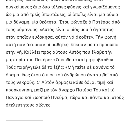
συγκείμενος ἀπό δύο τέλειες φύσεις καί γνωριζόμενος
ὡς μία ἀπό τρεῖς ὑποστάσεις, οἱ ὁποῖες εἶναι μία οὐσία,
μία δύναμη, μία θεότητα. Ἔτσι, φώναξε ὁ Πατέρας ἀπό
τούς οὐρανούς: «Αὐτός εἶναι ὁ υἱός μου ὁ ἀγαπητός,
στόν ὁποῖον εὐδόκησα, αὐτόν νά ἀκοῦτε». Τήν φωνή
αὐτή σάν ἄκουσαν οἱ μαθητές, ἔπεσαν μέ τό πρόσωπο
στήν γῆ. Καί λέει πρός αὐτούς Αὐτός πού ἔλαβε τήν
μαρτυρία τοῦ Πατέρα: «Σηκωθεῖτε καί μή φοβᾶσθε».
Τούς παρήγγειλε δέ τό ἑξῆς: «Μή πεῖτε σέ κανένα τό
ὅραμα, ἕως ὅτου ὁ υἱός τοῦ ἀνθρώπου ἀναστηθεῖ ἀπό
τούς νεκρούς. Σ᾽ Αὐτόν ἁρμόζει κάθε δόξα, τιμή καί
προσκύνηση, μαζί μέ τόν ἄναρχο Πατέρα Του καί τό
Πανάγιο καί ζωοποιό Πνεῦμα, τώρα καί πάντα καί στούς
ἀτελεύτητους αἰῶνες.
————————–