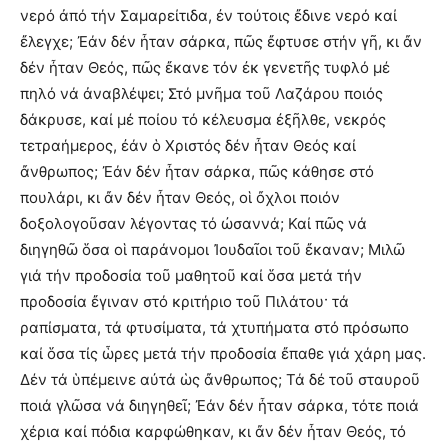
νερό ἀπό τήν Σαμαρείτιδα, ἐν τούτοις ἔδινε νερό καί
ἔλεγχε; Ἐάν δέν ἦταν σάρκα, πῶς ἔφτυσε στήν γῆ, κι ἄν
δέν ἦταν Θεός, πῶς ἔκανε τόν ἐκ γενετῆς τυφλό μέ
πηλό νά ἀναβλέψει; Στό μνῆμα τοῦ Λαζάρου ποιός
δάκρυσε, καί μέ ποίου τό κέλευσμα ἐξῆλθε, νεκρός
τετραήμερος, ἐάν ὁ Χριστός δέν ἦταν Θεός καί
ἄνθρωπος; Ἐάν δέν ἦταν σάρκα, πῶς κάθησε στό
πουλάρι, κι ἄν δέν ἦταν Θεός, οἱ ὄχλοι ποιόν
δοξολογοῦσαν λέγοντας τό ὠσαννά; Καί πῶς νά
διηγηθῶ ὅσα οἱ παράνομοι Ἰουδαῖοι τοῦ ἔκαναν; Μιλῶ
γιά τήν προδοσία τοῦ μαθητοῦ καί ὅσα μετά τήν
προδοσία ἔγιναν στό κριτήριο τοῦ Πιλάτου· τά
ραπίσματα, τά φτυσίματα, τά χτυπήματα στό πρόσωπο
καί ὅσα τίς ὧρες μετά τήν προδοσία ἔπαθε γιά χάρη μας.
Δέν τά ὑπέμεινε αὐτά ὡς ἄνθρωπος; Τά δέ τοῦ σταυροῦ
ποιά γλῶσα νά διηγηθεῖ; Ἐάν δέν ἦταν σάρκα, τότε ποιά
χέρια καί πόδια καρφώθηκαν, κι ἄν δέν ἦταν Θεός, τό