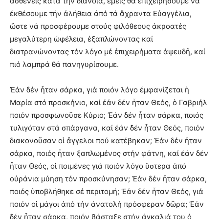
ἀσθενεῖς κατά τήν διάνοια, ἐμεῖς θά ἐπιχειρήσουμε νά
ἐκθέσουμε τήν ἀλήθεια ἀπό τά ἄχραντα Εὐαγγέλια,
ὥστε νά προσφέρουμε στούς φιλόθεους ἀκροατές
μεγαλύτερη ὠφέλεια, ἐξαπλώνοντας καί
διατρανώνοντας τόν λόγο μέ ἐπιχειρήματα ἀψευδῆ, καί
πιό λαμπρά θά πανηγυρίσουμε.
Ἐάν δέν ἦταν σάρκα, γιά ποιόν λόγο ἐμφανίζεται ἡ
Μαρία στό προσκήνιο, καί ἐάν δέν ἦταν Θεός, ὁ Γαβριήλ
ποιόν προσφωνοῦσε Κύριο; Ἐάν δέν ἦταν σάρκα, ποιός
τυλιγόταν στά σπάργανα, καί ἐάν δέν ἦταν Θεός, ποιόν
διακονοῦσαν οἱ ἄγγελοι πού κατέβηκαν; Ἐάν δέν ἦταν
σάρκα, ποιός ἦταν ξαπλωμένος στήν φάτνη, καί ἐάν δέν
ἦταν Θεός, οἱ ποιμένες γιά ποιόν λόγο ὕστερα ἀπό
οὐράνια μύηση τόν προσκύνησαν; Ἐάν δέν ἦταν σάρκα,
ποιός ὑποβλήθηκε σέ περιτομή; Ἐάν δέν ἦταν Θεός, γιά
ποιόν οἱ μάγοι ἀπό τήν ἀνατολή πρόσφεραν δῶρα; Ἐάν
δέν ἦταν σάρκα, ποιόν βάσταξε στήν ἀγκαλιά του ὁ