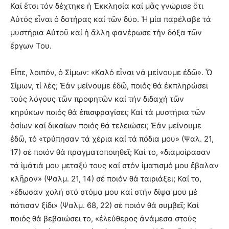
Καί ἔτσι τόν δέχτηκε ἡ Ἐκκλησία καί μᾶς γνώρισε ὅτι
Αὐτός εἶναι ὁ δοτήρας καί τῶν δύο. Ἡ μία παρέλαβε τά
μυστήρια Αὐτοῦ καί ἡ ἄλλη φανέρωσε τήν δόξα τῶν
ἔργων Του.
Εἶπε, λοιπόν, ὁ Σίμων: «Καλό εἶναι νά μείνουμε ἐδῶ». Ὦ
Σίμων, τί λές; Ἐάν μείνουμε ἐδῶ, ποιός θά ἐκπληρώσει
τούς λόγους τῶν προφητῶν καί τήν διδαχή τῶν
κηρύκων ποιός θά ἐπισφραγίσει; Καί τά μυστήρια τῶν
ὁσίων καί δικαίων ποιός θά τελειώσει; Ἐάν μείνουμε
ἐδῶ, τό «τρύπησαν τά χέρια καί τά πόδια μου» (Ψαλ. 21,
17) σέ ποιόν θά πραγματοποιηθεῖ; Καί το, «διαμοίρασαν
τά ἱμάτιά μου μεταξύ τους καί στόν ἱματισμό μου ἔβαλαν
κλῆρον» (Ψαλμ. 21, 14) σέ ποιόν θά ταιριάξει; Καί το,
«ἔδωσαν χολή στό στόμα μου καί στήν δίψα μου μέ
πότισαν ξίδι» (Ψαλμ. 68, 22) σέ ποιόν θά συμβεῖ; Καί
ποιός θά βεβαιώσει το, «ἐλεύθερος ἀνάμεσα στούς