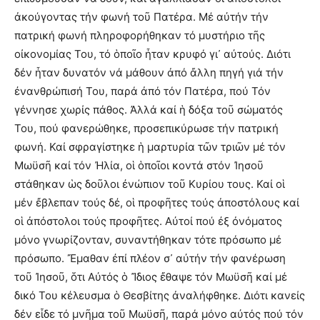
ἀκούγοντας τήν φωνή τοῦ Πατέρα. Μέ αὐτήν τήν
πατρική φωνή πληροφορήθηκαν τό μυστήριο τῆς
οἰκονομίας Του, τό ὁποῖο ἦταν κρυφό γι᾽ αὐτούς. Διότι
δέν ἦταν δυνατόν νά μάθουν ἀπό ἄλλη πηγή γιά τήν
ἐνανθρώπισή Του, παρά ἀπό τόν Πατέρα, πού Τόν
γέννησε χωρίς πάθος. Ἀλλά καί ἡ δόξα τοῦ σώματός
Του, πού φανερώθηκε, προσεπικύρωσε τήν πατρική
φωνή. Καί σφραγίστηκε ἡ μαρτυρία τῶν τριῶν μέ τόν
Μωϋσῆ καί τόν Ἠλία, οἱ ὁποῖοι κοντά στόν Ἰησοῦ
στάθηκαν ὡς δοῦλοι ἐνώπιον τοῦ Κυρίου τους. Καί οἱ
μέν ἔβλεπαν τούς δέ, οἱ προφῆτες τούς ἀποστόλους καί
οἱ ἀπόστολοι τούς προφῆτες. Αὐτοί πού ἐξ ὀνόματος
μόνο γνωρίζονταν, συναντήθηκαν τότε πρόσωπο μέ
πρόσωπο. Ἔμαθαν ἐπί πλέον σ᾽ αὐτήν τήν φανέρωση
τοῦ Ἰησοῦ, ὅτι Αὐτός ὁ Ἴδιος ἔθαψε τόν Μωϋσῆ καί μέ
δικό Του κέλευσμα ὁ Θεσβίτης ἀναλήφθηκε. Διότι κανείς
δέν εἶδε τό μνῆμα τοῦ Μωϋσῆ, παρά μόνο αὐτός πού τόν