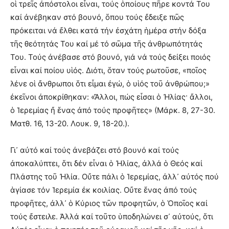
οἱ τρεῖς ἀπόστολοι εἶναι, τούς ὁποίους πῆρε κοντά Του
καί ἀνέβηκαν στό βουνό, ὅπου τούς ἔδειξε πῶς
πρόκειται νά ἔλθει κατά τήν ἐσχάτη ἡμέρα στήν δόξα
τῆς θεότητάς Του καί μέ τό σῶμα τῆς ἀνθρωπότητάς
Του. Τούς ἀνέβασε στό βουνό, γιά νά τούς δείξει ποιός
εἶναι καί ποίου υἱός. Διότι, ὅταν τούς ρωτοῦσε, «ποῖος
λένε οἱ ἄνθρωποι ὅτι εἶμαι ἐγώ, ὁ υἱός τοῦ ἀνθρώπου;»
ἐκεῖνοι ἀποκρίθηκαν: «Ἄλλοι, πώς εἶσαι ὁ Ἠλίας· ἄλλοι,
ὁ Ἱερεμίας ἤ ἕνας ἀπό τούς προφῆτες» (Μάρκ. 8, 27-30.
Ματθ. 16, 13-20. Λουκ. 9, 18-20.).
Γι᾽ αὐτό καί τούς ἀνεβάζει στό βουνό καί τούς
ἀποκαλύπτει, ὅτι δέν εἶναι ὁ Ἠλίας, ἀλλά ὁ Θεός καί
Πλάστης τοῦ Ἠλία. Οὔτε πάλι ὁ Ἱερεμίας, ἀλλ᾽ αὐτός πού
ἁγίασε τόν Ἱερεμία ἐκ κοιλίας. Οὔτε ἕνας ἀπό τούς
προφῆτες, ἀλλ᾽ ὁ Κύριος τῶν προφητῶν, ὁ Ὁποῖος καί
τούς ἔστειλε. Ἀλλά καί τοῦτο ὑποδηλώνει σ᾽ αὐτούς, ὅτι