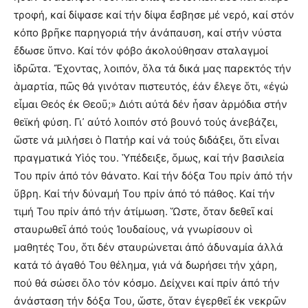
τροφή, καί δίψασε καί τήν δίψα ἔσβησε μέ νερό, καί στόν
κόπο βρῆκε παρηγοριά τήν ἀνάπαυση, καί στήν νύστα
ἔδωσε ὕπνο. Καί τόν φόβο ἀκολούθησαν σταλαγμοί
ἱδρῶτα. Ἔχοντας, λοιπόν, ὅλα τά δικά μας παρεκτός τήν
ἁμαρτία, πῶς θά γινόταν πιστευτός, ἐάν ἔλεγε ὅτι, «ἐγώ
εἶμαι Θεός ἐκ Θεοῦ;» Διότι αὐτά δέν ἦσαν ἁρμόδια στήν
θεϊκή φύση. Γι᾽ αὐτό λοιπόν στό βουνό τούς ἀνεβάζει,
ὥστε νά μιλήσει ὁ Πατήρ καί νά τούς διδάξει, ὅτι εἶναι
πραγματικά Υἱός του. Ὑπέδειξε, ὅμως, καί τήν βασιλεία
Του πρίν ἀπό τόν θάνατο. Καί τήν δόξα Του πρίν ἀπό τήν
ὕβρη. Καί τήν δύναμή Του πρίν ἀπό τό πάθος. Καί τήν
τιμή Του πρίν ἀπό τήν ἀτίμωση. Ὥστε, ὅταν δεθεῖ καί
σταυρωθεῖ ἀπό τούς Ἰουδαίους, νά γνωρίσουν οἱ
μαθητές Του, ὅτι δέν σταυρώνεται ἀπό ἀδυναμία ἀλλά
κατά τό ἀγαθό Του θέλημα, γιά νά δωρήσει τήν χάρη,
πού θά σώσει ὅλο τόν κόσμο. Δείχνει καί πρίν ἀπό τήν
ἀνάσταση τήν δόξα Του, ὥστε, ὅταν ἐγερθεῖ ἐκ νεκρῶν