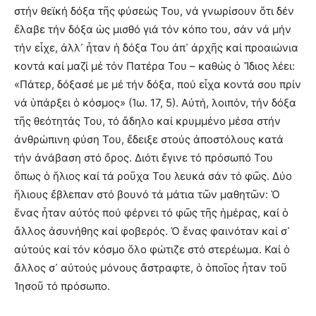
στήν θεϊκή δόξα τῆς φύσεώς Του, νά γνωρίσουν ὅτι δέν
ἔλαβε τήν δόξα ὡς μισθό γιά τόν κόπο του, σάν νά μήν
τήν εἶχε, ἀλλ᾽ ἦταν ἡ δόξα Του ἀπ᾽ ἀρχῆς καί προαιώνια
κοντά καί μαζί μέ τόν Πατέρα Του – καθώς ὁ Ἴδιος λέει:
«Πάτερ, δόξασέ με μέ τήν δόξα, πού εἶχα κοντά σου πρίν
νά ὑπάρξει ὁ κόσμος» (Ἰω. 17, 5). Αὐτή, λοιπόν, τήν δόξα
τῆς θεότητάς Του, τό ἄδηλο καί κρυμμένο μέσα στήν
ἀνθρώπινη φύση Του, ἔδειξε στούς ἀποστόλους κατά
τήν ἀνάβαση στό ὄρος. Διότι ἔγινε τό πρόσωπό Του
ὅπως ὁ ἥλιος καί τά ροῦχα Του λευκά σάν τό φῶς. Δύο
ἥλιους ἔβλεπαν στό βουνό τά μάτια τῶν μαθητῶν: Ὁ
ἕνας ἦταν αὐτός πού φέρνει τό φῶς τῆς ἡμέρας, καί ὁ
ἄλλος ἀσυνήθης καί φοβερός. Ὁ ἕνας φαινόταν καί σ᾽
αὐτούς καί τόν κόσμο ὅλο φώτιζε στό στερέωμα. Καί ὁ
ἄλλος σ᾽ αὐτούς μόνους ἄστραφτε, ὁ ὁποῖος ἦταν τοῦ
Ἰησοῦ τό πρόσωπο.