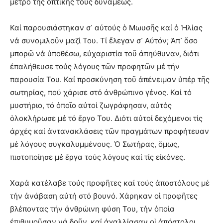
μέτρο τῆς ὁπτικῆς τους δυνάμεως.
Καί παρουσιάστηκαν σ᾽ αὐτούς ὁ Μωυσῆς καί ὁ Ἠλίας
νά συνομιλοῦν μαζί Του. Τί ἔλεγαν σ᾽ Αὐτόν; Ἀπ᾽ ὅσο
μπορῶ νά ὑποθέσω, εὐχαριστία τοῦ ἀπηύθυναν, διότι
ἐπαλήθευσε τούς λόγους τῶν προφητῶν μέ τήν
παρουσία Του. Καί προσκύνηση τοῦ ἀπένειμαν ὑπέρ τῆς
σωτηρίας, πού χάρισε στό ἀνθρώπινο γένος. Καί τό
μυστήριο, τό ὁποῖο αὐτοί ζωγράφησαν, αὐτός
ὁλοκλήρωσε μέ τό ἔργο Του. Διότι αὐτοί δεχόμενοι τίς
ἀρχές καί ἀντανακλάσεις τῶν πραγμάτων προφήτευαν
μέ λόγους συγκαλυμμένους. Ὁ Σωτήρας, ὅμως,
πιστοποίησε μέ ἔργα τούς λόγους καί τίς εἰκόνες.
Χαρά κατέλαβε τούς προφῆτες καί τούς ἀποστόλους μέ
τήν ἀνάβαση αὐτή στό βουνό. Χάρηκαν οἱ προφῆτες
βλέποντας τήν ἀνθρώινη φύση Του, τήν ὁποία
ἐπιθυμοῦσαν νά δοῦν, καί ἀγαλλίασαν οἱ ἀπόστολοι