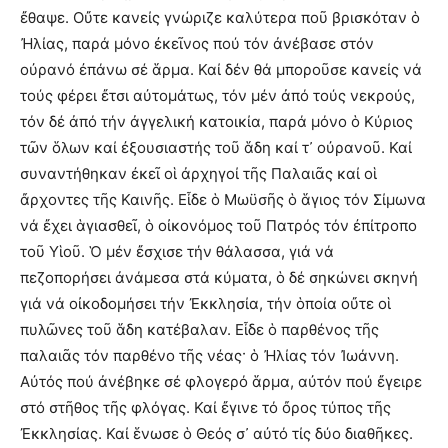
ἔθαψε. Οὔτε κανείς γνώριζε καλύτερα ποῦ βρισκόταν ὁ
Ἠλίας, παρά μόνο ἐκεῖνος πού τόν ἀνέβασε στόν
οὐρανό ἐπάνω σέ ἅρμα. Καί δέν θά μποροῦσε κανείς νά
τούς φέρει ἔτσι αὐτομάτως, τόν μέν ἀπό τούς νεκρούς,
τόν δέ ἀπό τήν ἀγγελική κατοικία, παρά μόνο ὁ Κύριος
τῶν ὅλων καί ἐξουσιαστής τοῦ ἅδη καί τ᾽ οὐρανοῦ. Καί
συναντήθηκαν ἐκεῖ οἱ ἀρχηγοί τῆς Παλαιᾶς καί οἱ
ἄρχοντες τῆς Καινῆς. Εἶδε ὁ Μωϋσῆς ὁ ἅγιος τόν Σίμωνα
νά ἔχει ἁγιασθεῖ, ὁ οἰκονόμος τοῦ Πατρός τόν ἐπίτροπο
τοῦ Υἱοῦ. Ὁ μέν ἔσχισε τήν θάλασσα, γιά νά
πεζοπορήσει ἀνάμεσα στά κύματα, ὁ δέ σηκώνει σκηνή
γιά νά οἰκοδομήσει τήν Ἐκκλησία, τήν ὁποία οὔτε οἱ
πυλῶνες τοῦ ἅδη κατέβαλαν. Εἶδε ὁ παρθένος τῆς
παλαιᾶς τόν παρθένο τῆς νέας· ὁ Ἠλίας τόν Ἰωάννη.
Αὐτός πού ἀνέβηκε σέ φλογερό ἅρμα, αὐτόν πού ἔγειρε
στό στῆθος τῆς φλόγας. Καί ἔγινε τό ὄρος τύπος τῆς
Ἐκκλησίας. Καί ἕνωσε ὁ Θεός σ᾽ αὐτό τίς δύο διαθῆκες.