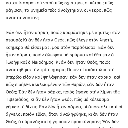
καταπέτασμα τοῦ ναοῦ πῶς σχίστηκε, οἱ πέτρες πῶς
ράγισαν, τά μνημεῖα πῶς ἀνοίχτηκαν, οἱ νεκροί πῶς
ἀνασταίνονταν;
Ἐάν δέν ἦταν σάρκα, ποιός κρεμάστηκε μέ ληστές στόν
σταυρό; Κι ἄν δέν ἦταν Θεός, πῶς ἔλεγε στόν ληστή,
«σήμερα θά εἶσαι μαζί μου στόν παράδεισο»; Ἐάν δέν
ἦταν σάρκα, ποιόν ἄλειψαν μέ σμύρνα καί ἔθαψαν ὁ
Ἰωσήφ καί ὁ Νικόδημος; Κι ἄν δέν ἦταν Θεός, ποιός
ἀναστήθηκε τήν τρίτη ἡμέρα; Ποιόν οἱ ἀπόστολοι στό
ὑπερῶο εἶδαν καί ψηλάφησαν, ἐάν δέν ἦταν σάρκα, καί
πῶς εἰσῆλθε κεκλεισμένων τῶν θυρῶν, ἐάν δέν ἦταν
Θεός; Ἐάν δέν ἦταν σάρκα, ποιός ἔφαγε στήν λίμνη τῆς
Τιβεριάδος, κι ἄν δέν ἦταν Θεός, πῶς μέ κέλευσμα
γέμισε τό δίχτυ; Ἐάν δέν ἦταν σάρκα, οἱ ἀπόστολοι καί οἱ
ἄγγελοι ποιόν εἶδαν, ὅταν ἀναλήφθηκε, κι ἄν δέν ἦταν
Θεός, ὁ οὐρανός καί ἡ γῆ ποιόν προσκύνησαν; Ἐάν δέν