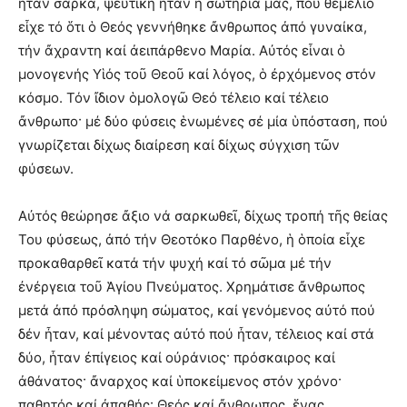
ἦταν σάρκα, ψεύτικη ἦταν ἡ σωτηρία μας, πού θεμέλιο
εἶχε τό ὅτι ὁ Θεός γεννήθηκε ἄνθρωπος ἀπό γυναίκα,
τήν ἄχραντη καί ἀειπάρθενο Μαρία. Αὐτός εἶναι ὁ
μονογενής Υἱός τοῦ Θεοῦ καί λόγος, ὁ ἐρχόμενος στόν
κόσμο. Τόν ἴδιον ὁμολογῶ Θεό τέλειο καί τέλειο
ἄνθρωπο· μέ δύο φύσεις ἑνωμένες σέ μία ὑπόσταση, πού
γνωρίζεται δίχως διαίρεση καί δίχως σύγχιση τῶν
φύσεων.
Αὐτός θεώρησε ἄξιο νά σαρκωθεῖ, δίχως τροπή τῆς θείας
Του φύσεως, ἀπό τήν Θεοτόκο Παρθένο, ἡ ὁποία εἶχε
προκαθαρθεῖ κατά τήν ψυχή καί τό σῶμα μέ τήν
ἐνέργεια τοῦ Ἁγίου Πνεύματος. Χρημάτισε ἄνθρωπος
μετά ἀπό πρόσληψη σώματος, καί γενόμενος αὐτό πού
δέν ἦταν, καί μένοντας αὐτό πού ἦταν, τέλειος καί στά
δύο, ἦταν ἐπίγειος καί οὐράνιος· πρόσκαιρος καί
ἀθάνατος· ἄναρχος καί ὑποκείμενος στόν χρόνο·
παθητός καί ἀπαθής· Θεός καί ἄνθρωπος, ἕνας