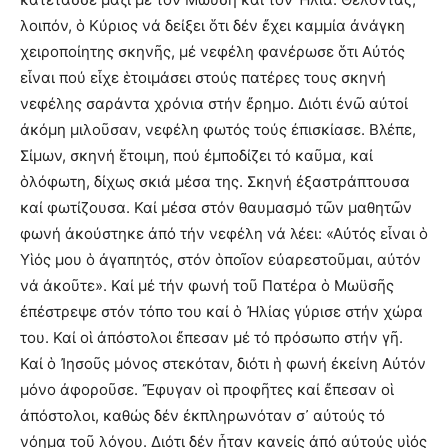
λοιπόν, ὁ Κύριος νά δείξει ὅτι δέν ἔχει καμμία ἀνάγκη
χειροποίητης σκηνῆς, μέ νεφέλη φανέρωσε ὅτι Αὐτός
εἶναι πού εἶχε ἑτοιμάσει στούς πατέρες τους σκηνή
νεφέλης σαράντα χρόνια στήν ἔρημο. Διότι ἐνῶ αὐτοί
ἀκόμη μιλοῦσαν, νεφέλη φωτός τούς ἐπισκίασε. Βλέπε,
Σίμων, σκηνή ἕτοιμη, πού ἐμποδίζει τό καῦμα, καί
ὁλόφωτη, δίχως σκιά μέσα της. Σκηνή ἐξαστράπτουσα
καί φωτίζουσα. Καί μέσα στόν θαυμασμό τῶν μαθητῶν
φωνή ἀκούστηκε ἀπό τήν νεφέλη νά λέει: «Αὐτός εἶναι ὁ
Υἱός μου ὁ ἀγαπητός, στόν ὁποῖον εὐαρεστοῦμαι, αὐτόν
νά ἀκοῦτε». Καί μέ τήν φωνή τοῦ Πατέρα ὁ Μωϋσῆς
ἐπέστρεψε στόν τόπο του καί ὁ Ἠλίας γύρισε στήν χώρα
του. Καί οἱ ἀπόστολοι ἔπεσαν μέ τό πρόσωπο στήν γῆ.
Καί ὁ Ἰησοῦς μόνος στεκόταν, διότι ἡ φωνή ἐκείνη Αὐτόν
μόνο ἀφοροῦσε. Ἔφυγαν οἱ προφῆτες καί ἔπεσαν οἱ
ἀπόστολοι, καθώς δέν ἐκπληρωνόταν σ᾽ αὐτούς τό
νόημα τοῦ λόγου. Διότι δέν ἦταν κανείς ἀπό αὐτούς υἱός