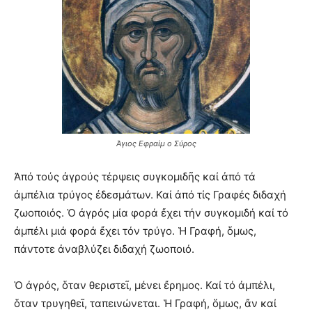
Άγιος Εφραίμ ο Σύρος
Ἀπό τούς ἀγρούς τέρψεις συγκομιδῆς καί ἀπό τά
ἀμπέλια τρύγος ἐδεσμάτων. Καί ἀπό τίς Γραφές διδαχή
ζωοποιός. Ὁ ἀγρός μία φορά ἔχει τήν συγκομιδή καί τό
ἀμπέλι μιά φορά ἔχει τόν τρύγο. Ἡ Γραφή, ὅμως,
πάντοτε ἀναβλύζει διδαχή ζωοποιό.
Ὁ ἀγρός, ὅταν θεριστεῖ, μένει ἔρημος. Καί τό ἀμπέλι,
ὅταν τρυγηθεῖ, ταπεινώνεται. Ἡ Γραφή, ὅμως, ἄν καί