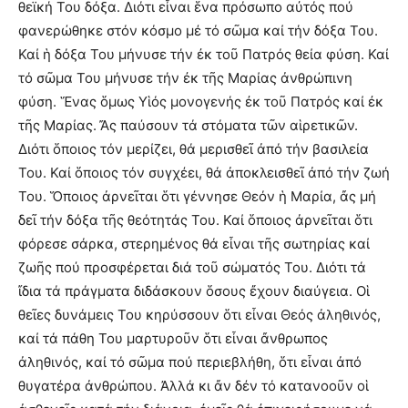
θεϊκή Του δόξα. Διότι εἶναι ἕνα πρόσωπο αὐτός πού
φανερώθηκε στόν κόσμο μέ τό σῶμα καί τήν δόξα Του.
Καί ἡ δόξα Του μήνυσε τήν ἐκ τοῦ Πατρός θεία φύση. Καί
τό σῶμα Του μήνυσε τήν ἐκ τῆς Μαρίας ἀνθρώπινη
φύση. Ἕνας ὅμως Υἱός μονογενής ἐκ τοῦ Πατρός καί ἐκ
τῆς Μαρίας. Ἄς παύσουν τά στόματα τῶν αἱρετικῶν.
Διότι ὅποιος τόν μερίζει, θά μερισθεῖ ἀπό τήν βασιλεία
Του. Καί ὅποιος τόν συγχέει, θά ἀποκλεισθεῖ ἀπό τήν ζωή
Του. Ὅποιος ἀρνεῖται ὅτι γέννησε Θεόν ἡ Μαρία, ἄς μή
δεῖ τήν δόξα τῆς θεότητάς Του. Καί ὅποιος ἀρνεῖται ὅτι
φόρεσε σάρκα, στερημένος θά εἶναι τῆς σωτηρίας καί
ζωῆς πού προσφέρεται διά τοῦ σώματός Του. Διότι τά
ἴδια τά πράγματα διδάσκουν ὅσους ἔχουν διαύγεια. Οἱ
θεῖες δυνάμεις Του κηρύσσουν ὅτι εἶναι Θεός ἀληθινός,
καί τά πάθη Του μαρτυροῦν ὅτι εἶναι ἄνθρωπος
ἀληθινός, καί τό σῶμα πού περιεβλήθη, ὅτι εἶναι ἀπό
θυγατέρα ἀνθρώπου. Ἀλλά κι ἄν δέν τό κατανοοῦν οἱ