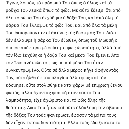
Ἔγινε, λοιπόν, τό πρόσωπό Του ὅπως ὁ ἥλιος καί τά
ροῦχα Του λευκά ὅπως τό φῶς. Μέ αὐτά ἔδειξε, ὅτι ἀπό
ὅλο τό σῶμα Του ἐκχύθηκε ἡ δόξα Του, καί ἀπό ὅλη τή
σάρκα Του ἔλλαμψε τό φῶς Του, καί ἀπό ὅλα τά μέλη
Του ἐκπορεύονταν οἱ ἀκτῖνες τῆς θεότητάς Του. Διότι
δέν ἔλλαμψε ἡ σάρκα Του ἔξωθεν, ὅπως τοῦ Μωυσῆ ὁ
ὁποῖος ἀπέκτησε μέ ἐπίκτητο φῶς ὡραιότητα, ἀλλά ἀπό
τόν ἴδιο ἐκχύθηκε ἡ δόξα Του καί μέσα Του ἔμεινε. Ἀπό
τόν Ἴδιο ἀνέτειλε τό φῶς ου καί μέσα Του ἦταν
συγκεντρωμένο. Οὔτε σέ ἄλλο μέρος πῆγε ἀφήνοντάς
Τον, οὔτε ἦλθε ἐκ τοῦ πλαγίου ἄλλο φῶς καί τόν
κόσμησε, οὔτε στολίσθηκε κατά χάριν μέ ἐπίχριση ξένου
φωτός, ἀλλά ἔχοντας φυσική στόν ἑαυτό Του
λαμπρότητα, εἶχε ἀχώριστο καί τό φῶς ὅλης τῆς
θεότητας. Δικό Του ἦταν καί οὔτε ὁλόκληρη τήν ἄβυσσο
τῆς δόξας Του τούς φανέρωσε, ἐφόσον τά μάτια τους
δέν εἶχαν τέτοια δυνατότητα. Ἀλλά τούς ἔδειξε κατά τό