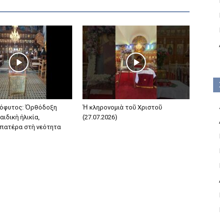
όφυτος: Ὀρθόδοξη
Ἡ κληρονομιὰ τοῦ Χριστοῦ
αιδικὴ ἡλικία,
(27.07.2026)
 πατέρα στὴ νεότητα