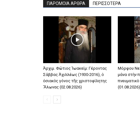
ΠΑΡΟΜΟΙΑ ΑΡΘΡΑ
ΠΕΡΙΣΣΟΤΕΡΑ
Ἀρχιμ. Φώτιος Ἰωακείμ: Γέροντας
Μόρφου Νε
Σάββας Ἀχιλλέως (1930-2016), ὁ
μάνα στὴν π
ὁσιακὸς γόνος τῆς χριστοφίλητης
πνευματικὸ
Ἅλωνας (02.08.2026)
(01.08.2026)