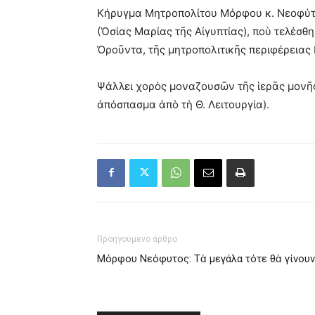
Κήρυγμα Μητροπολίτου Μόρφου κ. Νεοφύτου
(Ὁσίας Μαρίας τῆς Αἰγυπτίας), ποὺ τελέσθ
Ὀροῦντα, τῆς μητροπολιτικῆς περιφέρειας 
Ψάλλει χορὸς μοναζουσῶν τῆς ἱερᾶς μονῆ
ἀπόσπασμα ἀπὸ τὴ Θ. Λειτουργία).
Προηγούμενο άρθρο
Μόρφου Νεόφυτος: Τὰ μεγάλα τότε θὰ γίνου