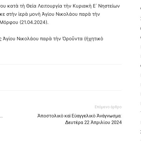
 κατὰ τὴ Θεία Λειτουργία τὴν Κυριακὴ Ε΄ Νηστείων
ηκε στὴν ἱερὰ μονὴ Ἁγίου Νικολάου παρὰ τὴν
Μόρφου (21.04.2024).
ς Ἁγίου Νικολάου παρὰ τὴν Ὀροῦντα (ἠχητικὸ
Επόμενο άρθρο
ν…
Ἀποστολικὸ καὶ Εὐαγγελικὸ Ἀνάγνωσμα:
Δευτέρα 22 Ἀπριλίου 2024