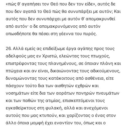
«πώς θ’ αγαπήσει τον Θεό που δεν τον είδε», αυτός δε
που δεν αγαπά το Θεό πώς θα συνυπάρξει με αυτόν; Και
αυτός που δεν συνυπάρχει με αυτόν θ’ απομακρυνθεί
από αυτόν· ο δε απομακρυνόμενος από αυτόν
οπωσδήποτε θα πέσει στη γέεννα του πυρός.
26. Αλλά εμείς ας επιδείξωμε έργα αγάπης προς τους
αδελφούς μας εν Χριστώ, ελεώντας τους πτωχούς,
επιστρέφοντας τους πλανημένους, σε όποιαν πλάνη και
πτώχεια και αν είναι, δικαιώνοντας τους αδικούμενους,
δυναμώνοντας τους κατάκοιτους από ασθένεια, είτε
πάσχουν τούτο δια των αισθητών εχθρών και
νοσημάτων είτε δια των αοράτων πονηρών πνευμάτων
και των παθών της ατιμίας, επισκεπτόμενοι τους
εγκαθείρκτους στη φυλακή, αλλά και ανεχόμενοι
αυτούς που μας κτυπούν, και χαρίζοντας ο ένας στον
άλλο όποια μομφή έχει εναντίον του, όπως και ο