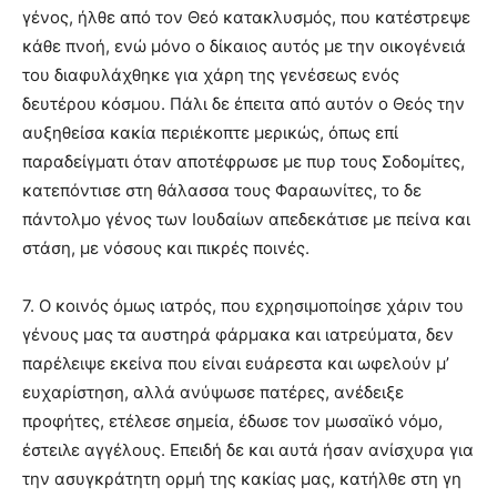
γένος, ήλθε από τον Θεό κατακλυσμός, που κατέστρεψε
κάθε πνοή, ενώ μόνο ο δίκαιος αυτός με την οικογένειά
του διαφυλάχθηκε για χάρη της γενέσεως ενός
δευτέρου κόσμου. Πάλι δε έπειτα από αυτόν ο Θεός την
αυξηθείσα κακία περιέκοπτε μερικώς, όπως επί
παραδείγματι όταν αποτέφρωσε με πυρ τους Σοδομίτες,
κατεπόντισε στη θάλασσα τους Φαραωνίτες, το δε
πάντολμο γένος των Ιουδαίων απεδεκάτισε με πείνα και
στάση, με νόσους και πικρές ποινές.
7. Ο κοινός όμως ιατρός, που εχρησιμοποίησε χάριν του
γένους μας τα αυστηρά φάρμακα και ιατρεύματα, δεν
παρέλειψε εκείνα που είναι ευάρεστα και ωφελούν μ’
ευχαρίστηση, αλλά ανύψωσε πατέρες, ανέδειξε
προφήτες, ετέλεσε σημεία, έδωσε τον μωσαϊκό νόμο,
έστειλε αγγέλους. Επειδή δε και αυτά ήσαν ανίσχυρα για
την ασυγκράτητη ορμή της κακίας μας, κατήλθε στη γη