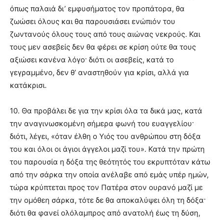
όπως παλαιά δι’ εμφυσήματος τον προπάτορα, θα
ζωώσει όλους και θα παρουσιάσει ενώπιόν του
ζωντανούς όλους τους από τους αιώνας νεκρούς. Και
τους μεν ασεβείς δεν θα φέρει σε κρίση ούτε θα τους
αξιώσει κανένα λόγο· διότι οι ασεβείς, κατά το
γεγραμμένο, δεν θ’ αναστηθούν για κρίσι, αλλά για
κατάκρισι.
10. Θα προβάλει δε για την κρίσι όλα τα δικά μας, κατά
την αναγινωσκομένη σήμερα φωνή του ευαγγελίου·
διότι, λέγει, «όταν έλθη ο Υιός του ανθρώπου στη δόξα
του και όλοι οι άγιοι άγγελοι μαζί του». Κατά την πρώτη
του παρουσία η δόξα της θεότητός του εκρυπτόταν κάτω
από την σάρκα την οποία ανέλαβε από εμάς υπέρ ημών,
τώρα κρύπτεται προς τον Πατέρα στον ουρανό μαζί με
την ομόθεη σάρκα, τότε δε θα αποκαλύψει όλη τη δόξα·
διότι θα φανεί ολόλαμπρος από ανατολή έως τη δύση,