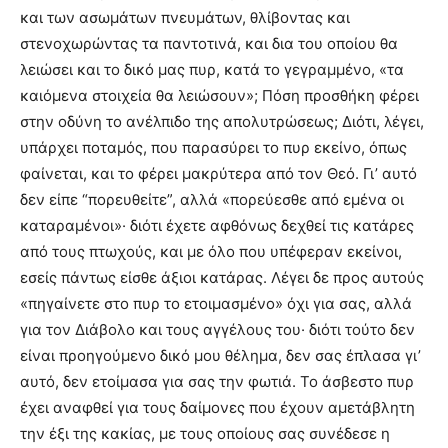
και των ασωμάτων πνευμάτων, θλίβοντας και
στενοχωρώντας τα παντοτινά, και δια του οποίου θα
λειώσει και το δικό μας πυρ, κατά το γεγραμμένο, «τα
καιόμενα στοιχεία θα λειώσουν»; Πόση προσθήκη φέρει
στην οδύνη το ανέλπιδο της απολυτρώσεως; Διότι, λέγει,
υπάρχει ποταμός, που παρασύρει το πυρ εκείνο, όπως
φαίνεται, και το φέρει μακρύτερα από τον Θεό. Γι’ αυτό
δεν είπε “πορευθείτε”, αλλά «πορεύεσθε από εμένα οι
καταραμένοι»· διότι έχετε αφθόνως δεχθεί τις κατάρες
από τους πτωχούς, και με όλο που υπέφεραν εκείνοι,
εσείς πάντως είσθε άξιοι κατάρας. Λέγει δε προς αυτούς
«πηγαίνετε στο πυρ το ετοιμασμένο» όχι για σας, αλλά
για τον Διάβολο και τους αγγέλους του· διότι τούτο δεν
είναι προηγούμενο δικό μου θέλημα, δεν σας έπλασα γι’
αυτό, δεν ετοίμασα για σας την φωτιά. Το άσβεστο πυρ
έχει αναφθεί για τους δαίμονες που έχουν αμετάβλητη
την έξι της κακίας, με τους οποίους σας συνέδεσε η