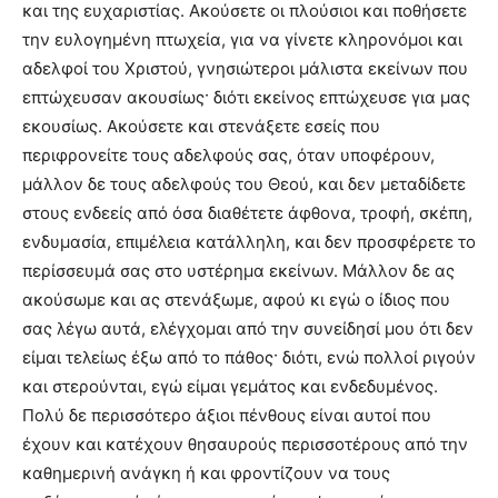
και της ευχαριστίας. Ακούσετε οι πλούσιοι και ποθήσετε
την ευλογημένη πτωχεία, για να γίνετε κληρονόμοι και
αδελφοί του Χριστού, γνησιώτεροι μάλιστα εκείνων που
επτώχευσαν ακουσίως· διότι εκείνος επτώχευσε για μας
εκουσίως. Ακούσετε και στενάξετε εσείς που
περιφρονείτε τους αδελφούς σας, όταν υποφέρουν,
μάλλον δε τους αδελφούς του Θεού, και δεν μεταδίδετε
στους ενδεείς από όσα διαθέτετε άφθονα, τροφή, σκέπη,
ενδυμασία, επιμέλεια κατάλληλη, και δεν προσφέρετε το
περίσσευμά σας στο υστέρημα εκείνων. Μάλλον δε ας
ακούσωμε και ας στενάξωμε, αφού κι εγώ ο ίδιος που
σας λέγω αυτά, ελέγχομαι από την συνείδησί μου ότι δεν
είμαι τελείως έξω από το πάθος· διότι, ενώ πολλοί ριγούν
και στερούνται, εγώ είμαι γεμάτος και ενδεδυμένος.
Πολύ δε περισσότερο άξιοι πένθους είναι αυτοί που
έχουν και κατέχουν θησαυρούς περισσοτέρους από την
καθημερινή ανάγκη ή και φροντίζουν να τους