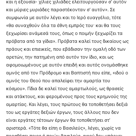
και η εξουσία- χίλιες χιλιάδες ελειτουργούσαν σ’ αυτόν
και μύριες μυριάδες παραστέκονταν σ’ αυτόν». Σε
συμφωνία με αυτόν λέγει και το Ιερό ευαγγέλιο, τότε
«θα συναχθούν όλα τα έθνη εμπρός του· και θα τους
ξεχωρίσει ανάμεσά τους, όπως ο ποιμήν ξεχωρίζει τα
πρόβατα από τα γίδια». Πρόβατα καλεί τους δικαίους ως
πράους και επιεικείς, που εβάδισαν την ομαλή οδό των
αρετών, την πατημένη από αυτόν τον ίδιο, και ως
αφομοιωμένους με αυτόν επειδή και αυτός ονομάσθηκε
αμνός από τον Πρόδρομο και Βαπτιστή που είπε, «ιδού ο
αμνός του Θεού που απαλείφει την αμαρτία του
κόσμου». Γίδια δε καλεί τους αμαρτωλούς, ως θρασείς
και ατάκτους, και φερομένους προς τους κρημνούς της
αμαρτίας. Και λέγει, τους πρώτους θα τοποθετήσει δεξιά
του ως εργάτες δεξιών έργων, τους άλλους που δεν
είναι εργάτες τέτοιων έργων θα τοποθετήσει στ’
αριστερά. «Τότε θα είπη ο Βασιλεύς», λέγει, χωρίς να
προσθέσει ποιος ή ποιών βασιλεύς, αφού δεν υπάρχει