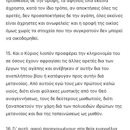
πρόσθεσεις δε την οροφή, τα αφήνεις όλα εκείνα
άχρηστα, κατά τον ίδιο τρόπο, αν αποκτήσεις όλες τις
αρετές, δεν προσαποκτήσεις δε την αγάπη, όλες εκείνες
είναι άχρηστες και ανωφελείς· και η οροφή της οικίας
όμως χωρίς τα στοιχεία που την συγκρατούν δεν μπορεί
να οικοδομηθεί.
15. Και ο Κύριος λοιπόν προσφέρει την κληρονομία του
σε όσους έχουν σφραγίσει τις άλλες αρετές δια των
έργων της αγάπης και ανέβηκαν σ’ αυτήν δια του
ανεπιλήπτου βίου ή κατέφυγαν προς αυτήν διά
μετανοίας. Από αυτούς εγώ τους μεν πρώτους καλώ
υιούς, διότι είναι φύλακες μυστικής από τον Θεό
αναγεννήσεως, τους δε δεύτερους μισθωτούς, διότι
ξαναποκτούν την χάρη διά των πολυειδών ιδρώτων της
μετανοίας και δια της ταπεινώσεως ως μισθόν.
16. Γι’ αυτό, αφού προηγουμένους στα θεία ευαγγέλια