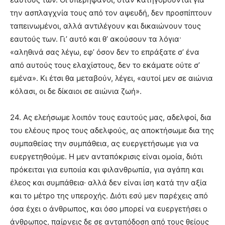
την ασπλαγχνία τους από τον αψευδή, δεν προσπίπτουν
ταπεινωμένοι, αλλά αντιλέγουν και δικαιώνουν τους
εαυτούς των. Γι’ αυτό και θ’ ακούσουν τα λόγια·
«αληθινά σας λέγω, εφ’ όσον δεν το επράξατε σ’ ένα
από αυτούς τους ελαχίστους, δεν το εκάματε ούτε σ’
εμένα». Κι έτσι θα μεταβούν, λέγει, «αυτοί μεν σε αιώνια
κόλασι, οι δε δίκαιοι σε αιώνια ζωή».
24. Ας ελεήσωμε λοιπόν τους εαυτούς μας, αδελφοί, δια
του ελέους προς τους αδελφούς, ας αποκτήσωμε δια της
συμπαθείας την συμπάθεια, ας ευεργετήσωμε για να
ευεργετηθούμε. Η μεν ανταπόκρισις είναι ομοία, διότι
πρόκειται για ευποιία και φιλανθρωπία, για αγάπη και
έλεος και συμπάθεια· αλλά δεν είναι ίση κατά την αξία
και το μέτρο της υπεροχής. Διότι εσύ μεν παρέχεις από
όσα έχει ο άνθρωπος, και όσο μπορεί να ευεργετήσει ο
άνθρωπος, παίρνεις δε σε ανταπόδοση από τους θείους