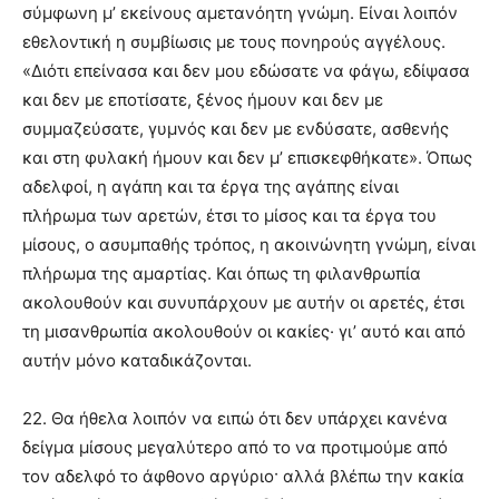
σύμφωνη μ’ εκείνους αμετανόητη γνώμη. Είναι λοιπόν
εθελοντική η συμβίωσις με τους πονηρούς αγγέλους.
«Διότι επείνασα και δεν μου εδώσατε να φάγω, εδίψασα
και δεν με εποτίσατε, ξένος ήμουν και δεν με
συμμαζεύσατε, γυμνός και δεν με ενδύσατε, ασθενής
και στη φυλακή ήμουν και δεν μ’ επισκεφθήκατε». Όπως
αδελφοί, η αγάπη και τα έργα της αγάπης είναι
πλήρωμα των αρετών, έτσι το μίσος και τα έργα του
μίσους, ο ασυμπαθής τρόπος, η ακοινώνητη γνώμη, είναι
πλήρωμα της αμαρτίας. Και όπως τη φιλανθρωπία
ακολουθούν και συνυπάρχουν με αυτήν οι αρετές, έτσι
τη μισανθρωπία ακολουθούν οι κακίες· γι’ αυτό και από
αυτήν μόνο καταδικάζονται.
22. Θα ήθελα λοιπόν να ειπώ ότι δεν υπάρχει κανένα
δείγμα μίσους μεγαλύτερο από το να προτιμούμε από
τον αδελφό το άφθονο αργύριο· αλλά βλέπω την κακία