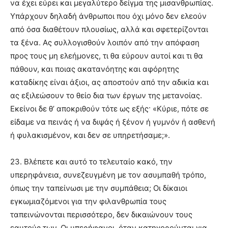
να έχει εύρει και μεγαλύτερο δείγμα της μισανθρωπίας.
Υπάρχουν δηλαδή άνθρωποι που όχι μόνο δεν ελεούν
από όσα διαθέτουν πλουσίως, αλλά και σφετερίζονται
τα ξένα. Ας συλλογισθούν λοιπόν από την απόφαση
προς τους μη ελεήμονες, τι θα εύρουν αυτοί και τι θα
πάθουν, και ποιας ακατανόητης και αφόρητης
καταδίκης είναι άξιοι, ας αποστούν από την αδικία και
ας εξιλεώσουν το θείο δια των έργων της μετανοίας.
Εκείνοι δε θ’ αποκριθούν τότε ως εξής· «Κύριε, πότε σε
είδαμε να πεινάς ή να διψάς ή ξένον ή γυμνόν ή ασθενή
ή φυλακισμένον, και δεν σε υπηρετήσαμε;».
23. Βλέπετε και αυτό το τελευταίο κακό, την
υπερηφάνεια, συνεζευγμένη με τον ασυμπαθή τρόπο,
όπως την ταπείνωσι με την συμπάθεια; Οι δίκαιοι
εγκωμιαζόμενοι για την φιλανθρωπία τους
ταπεινώνονται περισσότερο, δεν δικαιώνουν τους
εαυτούς των. Οι υπερήφανοι, όταν κατηγορούνται για