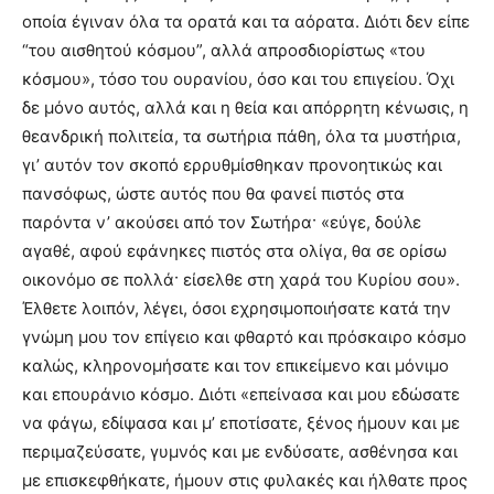
οποία έγιναν όλα τα ορατά και τα αόρατα. Διότι δεν είπε
“του αισθητού κόσμου”, αλλά απροσδιορίστως «του
κόσμου», τόσο του ουρανίου, όσο και του επιγείου. Όχι
δε μόνο αυτός, αλλά και η θεία και απόρρητη κένωσις, η
θεανδρική πολιτεία, τα σωτήρια πάθη, όλα τα μυστήρια,
γι’ αυτόν τον σκοπό ερρυθμίσθηκαν προνοητικώς και
πανσόφως, ώστε αυτός που θα φανεί πιστός στα
παρόντα ν’ ακούσει από τον Σωτήρα· «εύγε, δούλε
αγαθέ, αφού εφάνηκες πιστός στα ολίγα, θα σε ορίσω
οικονόμο σε πολλά· είσελθε στη χαρά του Κυρίου σου».
Έλθετε λοιπόν, λέγει, όσοι εχρησιμοποιήσατε κατά την
γνώμη μου τον επίγειο και φθαρτό και πρόσκαιρο κόσμο
καλώς, κληρονομήσατε και τον επικείμενο και μόνιμο
και επουράνιο κόσμο. Διότι «επείνασα και μου εδώσατε
να φάγω, εδίψασα και μ’ εποτίσατε, ξένος ήμουν και με
περιμαζεύσατε, γυμνός και με ενδύσατε, ασθένησα και
με επισκεφθήκατε, ήμουν στις φυλακές και ήλθατε προς