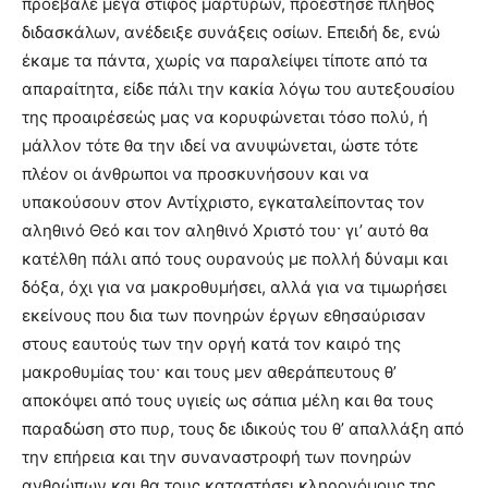
προέβαλε μέγα στίφος μαρτύρων, προέστησε πλήθος
διδασκάλων, ανέδειξε συνάξεις οσίων. Επειδή δε, ενώ
έκαμε τα πάντα, χωρίς να παραλείψει τίποτε από τα
απαραίτητα, είδε πάλι την κακία λόγω του αυτεξουσίου
της προαιρέσεώς μας να κορυφώνεται τόσο πολύ, ή
μάλλον τότε θα την ιδεί να ανυψώνεται, ώστε τότε
πλέον οι άνθρωποι να προσκυνήσουν και να
υπακούσουν στον Αντίχριστο, εγκαταλείποντας τον
αληθινό Θεό και τον αληθινό Χριστό του· γι’ αυτό θα
κατέλθη πάλι από τους ουρανούς με πολλή δύναμι και
δόξα, όχι για να μακροθυμήσει, αλλά για να τιμωρήσει
εκείνους που δια των πονηρών έργων εθησαύρισαν
στους εαυτούς των την οργή κατά τον καιρό της
μακροθυμίας του· και τους μεν αθεράπευτους θ’
αποκόψει από τους υγιείς ως σάπια μέλη και θα τους
παραδώση στο πυρ, τους δε ιδικούς του θ’ απαλλάξη από
την επήρεια και την συναναστροφή των πονηρών
ανθρώπων και θα τους καταστήσει κληρονόμους της