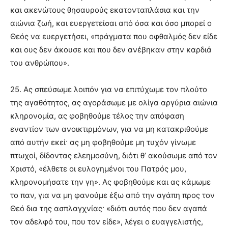
και ακενώτους θησαυρούς εκατονταπλάσια και την
αιώνια ζωή, και ευεργετείσαι από όσα και όσο μπορεί ο
Θεός να ευεργετήσει, «πράγματα που οφθαλμός δεν είδε
και ους δεν άκουσε και που δεν ανέβηκαν στην καρδιά
του ανθρώπου».
25. Ας σπεύσωμε λοιπόν για να επιτύχωμε τον πλούτο
της αγαθότητος, ας αγοράσωμε με ολίγα αργύρια αιώνια
κληρονομία, ας φοβηθούμε τέλος την απόφαση
εναντίον των ανοικτιρμόνων, για να μη κατακριθούμε
από αυτήν εκεί· ας μη φοβηθούμε μη τυχόν γίνωμε
πτωχοί, δίδοντας ελεημοσύνη, διότι θ’ ακούσωμε από τον
Χριστό, «έλθετε οι ευλογημένοι του Πατρός μου,
κληρονομήσατε την γη». Ας φοβηθούμε και ας κάμωμε
το παν, για να μη φανούμε έξω από την αγάπη προς τον
Θεό δια της ασπλαγχνίας· «διότι αυτός που δεν αγαπά
τον αδελφό του, που τον είδε», λέγει ο ευαγγελιστής,