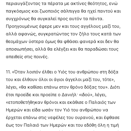
περιαυγάζοντας τα πέρατα με ακτίνες θεότητος, ενώ
παγκόσμιος και ζωοποιός σάλπιγγα θα ηχεί παντού και
συγχρόνως θα συγκαλεί προς αυτόν τα πάντα.
Προηγουμένως έφερε μεν και τους αγγέλους μαζί του,
αλλά αφανώς, συγκρατώντας τον ζήλο τους κατά των
θεομάχων ύστερα όμως θα φθάσει φανερά και δεν θα
αποσιωπήσει, αλλά θα ελέγξει και θα παραδώσει τους
απειθείς στις ποινές.
11. «Όταν λοιπόν έλθει ο Υιός του ανθρώπου στη δόξα
του και έλθουν όλοι οι άγιοι άγγελοι μαζί του, τότε»,
λέγει, «θα καθίσει επάνω στον θρόνο δόξας του». Διότι
έτσι προείδε και προείπε ο Δανιήλ· «ιδού», λέγει,
«ετοποθετήθηκαν θρόνοι και εκάθισε ο Παλαιός των
Ημερών και είδα ωσάν τον Υιό του ανθρώπου να
έρχεται επάνω στις νεφέλες του ουρανού, και έφθασε
έως τον Παλαιό των Ημερών και του εδόθη όλη η τιμή