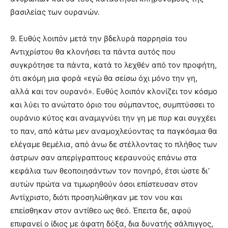
βασιλείας των ουρανών.
9. Ευθύς λοιπόν μετά την βδελυρά παρρησία του
Αντιχρίστου θα κλονήσει τα πάντα αυτός που
συγκρότησε τα πάντα, κατά το λεχθέν από τον προφήτη,
ότι ακόμη μια φορά «εγώ θα σείσω όχι μόνο την γη,
αλλά και τον ουρανό». Ευθύς λοιπόν κλονίζει τον κόσμο
και λύει το ανώτατο όριο του σύμπαντος, συμπτύσσει το
ουράνιο κύτος και αναμιγνύει την γη με πυρ και συγχέει
το παν, από κάτω μεν αναμοχλεύοντας τα παγκόσμια θα
ελέγαμε θεμέλια, από άνω δε στέλλοντας το πλήθος των
άστρων σαν απερίγραπτους κεραυνούς επάνω στα
κεφάλια των θεοποιησάντων τον πονηρό, έτσι ώστε δι’
αυτών πρώτα να τιμωρηθούν όσοι επίστευσαν στον
Αντίχριστο, διότι προσηλώθηκαν με τον νου και
επείσθηκαν στον αντίθεο ως θεό. Έπειτα δε, αφού
επιφανεί ο ίδιος με άφατη δόξα, δια δυνατής σάλπιγγος,