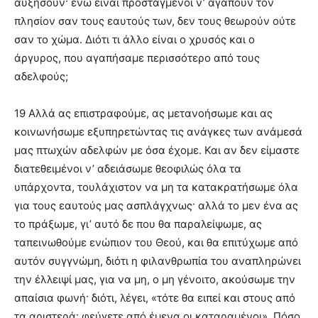
αυξήσουν· ενώ είναι προσταγμένοι ν’ αγαπούν τον
πλησίον σαν τους εαυτούς των, δεν τους θεωρούν ούτε
σαν το χώμα. Διότι τι άλλο είναι ο χρυσός και ο
άργυρος, που αγαπήσαμε περισσότερο από τους
αδελφούς;
19 Αλλά ας επιστραφούμε, ας μετανοήσωμε και ας
κοινωνήσωμε εξυπηρετώντας τις ανάγκες των ανάμεσά
μας πτωχών αδελφών με όσα έχομε. Και αν δεν είμαστε
διατεθειμένοι ν’ αδειάσωμε θεοφιλώς όλα τα
υπάρχοντα, τουλάχιστον να μη τα κατακρατήσωμε όλα
για τους εαυτούς μας ασπλάγχνως· αλλά το μεν ένα ας
το πράξωμε, γι’ αυτό δε που θα παραλείψωμε, ας
ταπεινωθούμε ενώπιον του Θεού, και θα επιτύχωμε από
αυτόν συγγνώμη, διότι η φιλανθρωπία του αναπληρώνει
την έλλειψί μας, για να μη, ο μη γένοιτο, ακούσωμε την
απαίσια φωνή· διότι, λέγει, «τότε θα ειπεί και στους από
τα αριστερά· φεύγετε από έμενα οι καταραμένοι». Πόσο