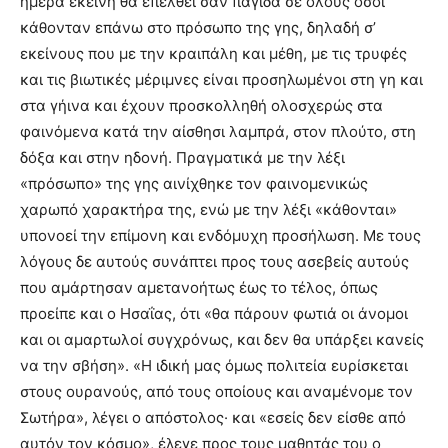
ημέρα εκείνη θα επέλθει σαν παγίδα σε όλους όσοι
κάθονταν επάνω στο πρόσωπο της γης, δηλαδή σ’
εκείνους που με την κραιπάλη και μέθη, με τις τρυφές
και τις βιωτικές μέριμνες είναι προσηλωμένοι στη γη και
στα γήινα και έχουν προσκολληθή ολοσχερώς στα
φαινόμενα κατά την αίσθησι λαμπρά, στον πλούτο, στη
δόξα και στην ηδονή. Πραγματικά με την λέξι
«πρόσωπο» της γης αινίχθηκε τον φαινομενικώς
χαρωπό χαρακτήρα της, ενώ με την λέξι «κάθονται»
υπονοεί την επίμονη και ενδόμυχη προσήλωση. Με τους
λόγους δε αυτούς συνάπτει προς τους ασεβείς αυτούς
που αμάρτησαν αμετανοήτως έως το τέλος, όπως
προείπε και ο Ησαΐας, ότι «θα πάρουν φωτιά οι άνομοι
και οι αμαρτωλοί συγχρόνως, και δεν θα υπάρξει κανείς
να την σβήση». «Η ιδική μας όμως πολιτεία ευρίσκεται
στους ουρανούς, από τους οποίους και αναμένομε τον
Σωτήρα», λέγει ο απόστολος· και «εσείς δεν είσθε από
αυτόν τον κόσμο», έλεγε προς τους μαθητάς του ο