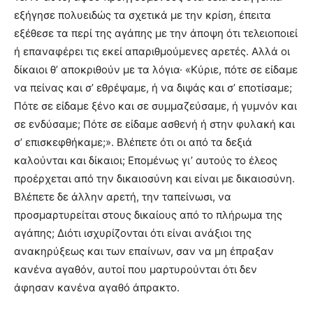
εξήγησε πολυειδώς τα σχετικά με την κρίση, έπειτα
εξέθεσε τα περί της αγάπης με την άποψη ότι τελειοποιεί
ή επαναφέρει τις εκεί απαριθμούμενες αρετές. Αλλά οι
δίκαιοι θ’ αποκριθούν με τα λόγια· «Κύριε, πότε σε είδαμε
να πείνας και σ’ εθρέψαμε, ή να διψάς και σ’ εποτίσαμε;
Πότε σε είδαμε ξένο και σε συμμαζεύσαμε, ή γυμνόν και
σε ενδύσαμε; Πότε σε είδαμε ασθενή ή στην φυλακή και
σ’ επισκεφθήκαμε;». Βλέπετε ότι οι από τα δεξιά
καλούνται και δίκαιοι; Επομένως γι’ αυτούς το έλεος
προέρχεται από την δικαιοσύνη και είναι με δικαιοσύνη.
Βλέπετε δε άλλην αρετή, την ταπείνωσι, να
προσμαρτυρείται στους δικαίους από το πλήρωμα της
αγάπης; Διότι ισχυρίζονται ότι είναι ανάξιοι της
ανακηρύξεως και των επαίνων, σαν να μη έπραξαν
κανένα αγαθόν, αυτοί που μαρτυρούνται ότι δεν
άφησαν κανένα αγαθό άπρακτο.