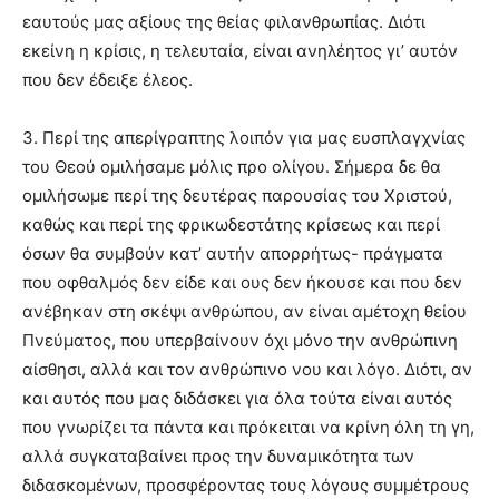
εαυτούς μας αξίους της θείας φιλανθρωπίας. Διότι
εκείνη η κρίσις, η τελευταία, είναι ανηλέητος γι’ αυτόν
που δεν έδειξε έλεος.
3. Περί της απερίγραπτης λοιπόν για μας ευσπλαγχνίας
του Θεού ομιλήσαμε μόλις προ ολίγου. Σήμερα δε θα
ομιλήσωμε περί της δευτέρας παρουσίας του Χριστού,
καθώς και περί της φρικωδεστάτης κρίσεως και περί
όσων θα συμβούν κατ’ αυτήν απορρήτως- πράγματα
που οφθαλμός δεν είδε και ους δεν ήκουσε και που δεν
ανέβηκαν στη σκέψι ανθρώπου, αν είναι αμέτοχη θείου
Πνεύματος, που υπερβαίνουν όχι μόνο την ανθρώπινη
αίσθησι, αλλά και τον ανθρώπινο νου και λόγο. Διότι, αν
και αυτός που μας διδάσκει για όλα τούτα είναι αυτός
που γνωρίζει τα πάντα και πρόκειται να κρίνη όλη τη γη,
αλλά συγκαταβαίνει προς την δυναμικότητα των
διδασκομένων, προσφέροντας τους λόγους συμμέτρους