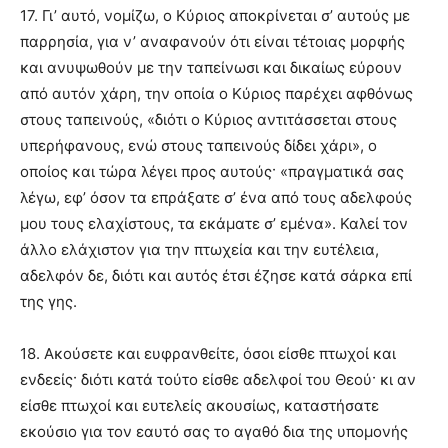
17. Γι’ αυτό, νομίζω, ο Κύριος αποκρίνεται σ’ αυτούς με
παρρησία, για ν’ αναφανούν ότι είναι τέτοιας μορφής
και ανυψωθούν με την ταπείνωσι και δικαίως εύρουν
από αυτόν χάρη, την οποία ο Κύριος παρέχει αφθόνως
στους ταπεινούς, «διότι ο Κύριος αντιτάσσεται στους
υπερήφανους, ενώ στους ταπεινούς δίδει χάρι», ο
οποίος και τώρα λέγει προς αυτούς· «πραγματικά σας
λέγω, εφ’ όσον τα επράξατε σ’ ένα από τους αδελφούς
μου τους ελαχίστους, τα εκάματε σ’ εμένα». Καλεί τον
άλλο ελάχιστον για την πτωχεία και την ευτέλεια,
αδελφόν δε, διότι και αυτός έτσι έζησε κατά σάρκα επί
της γης.
18. Ακούσετε και ευφρανθείτε, όσοι είσθε πτωχοί και
ενδεείς· διότι κατά τούτο είσθε αδελφοί του Θεού· κι αν
είσθε πτωχοί και ευτελείς ακουσίως, καταστήσατε
εκούσιο για τον εαυτό σας το αγαθό δια της υπομονής