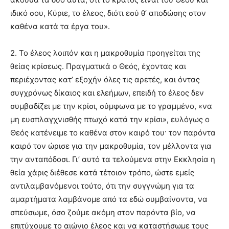
ιδικό σου, Κύριε, το έλεος, διότι εσύ θ’ αποδώσης στον
καθένα κατά τα έργα του».
2. Το έλεος λοιπόν και η μακροθυμία προηγείται της
θείας κρίσεως. Πραγματικά ο Θεός, έχοντας και
περιέχοντας κατ’ εξοχήν όλες τις αρετές, και όντας
συγχρόνως δίκαιος και ελεήμων, επειδή το έλεος δεν
συμβαδίζει με την κρίσι, σύμφωνα με το γραμμένο, «να
μη ευσπλαγχνισθής πτωχό κατά την κρίσι», ευλόγως ο
Θεός κατένειμε το καθένα στον καιρό του· τον παρόντα
καιρό τον ώρισε για την μακροθυμία, τον μέλλοντα για
την ανταπόδοσι. Γι’ αυτό τα τελούμενα στην Εκκλησία η
θεία χάρις διέθεσε κατά τέτοιον τρόπο, ώστε εμείς
αντιλαμβανόμενοι τούτο, ότι την συγγνώμη για τα
αμαρτήματα λαμβάνομε από τα εδώ συμβαίνοντα, να
σπεύσωμε, όσο ζούμε ακόμη στον παρόντα βίο, να
επιτύχουμε το αιώνιο έλεος και να καταστήσωμε τους