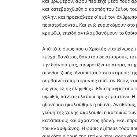
και βρωμερόν, αφού περιείχε μέσα τους α
και κατεβροχθίσθη ο καρπός του ξύλου του
χολήν, και προεκάλεσε σ’ εμέ τον άνθρωπ
περιστρέφονται. Και ενώ ευρισκόμουν στο
κρυφθώ, επειδή αντιλαμβανόμουν το θρόι
Από τότε όμως που ο Χριστός εταπείνωσε 
«μέχρι θανάτου, θανάτου δε σταυρού», τότ
την διάνοιά μας, αρωματίζει το στόμα, στηρ
αιωνίου ζωής. Αναιρείται έτσι ο καρπός τ
συμβαίνει απομάκρυνσις από τον Θεόν, και
εις γην, εξ ης ελήφθης». Εδώ πραγματοποιε
υψωθώ, πάντας ελκύσω προς εμαυτόν». Η 
ηδονή και ηκολούθησε η οδύνη. Αντιθέτως,
γεύση της χολής ακολουθεί η κατοικία τ
κατάπαυσις και άχραντος ηδονή. Εκεί επρ
του κλαυθμώνος. Η φύσις εξέπεσε τόσο πο
ανεκόπη η ορμή της επάνω στην αρραγή πέ