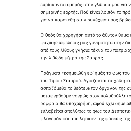
ευρίσκονται εμπρός στην γλώσσα μου για 
σημερινής εορτής. Πού είναι λοιπόν το π
για να παρατεθή στην συνέχεια προς βρώσ
Ο Θεός θα χορηγήση αυτό το άθυτον θύμα 
ψυχικής ωφελείας μας γονιμότητα στην άκ
από τους λίθους γνήσια τέκνα του πατριά
την λιθώδη μήτρα της Σάρρας.
Πράγματι «εσημειώθη εφ’ ημάς το φως του
του Τιμίου Σταυρού. Αγιάζονται τα χείλη κ
ασπαζόμεθα το θεότευκτον όργανον της σω
μεταφερθούμε νοερώς στον πολυθρύλλητον 
ρομφαία θα υποχωρήση, αφού έχει σημειωθ
ευλαβείται απολύτως το φως του Δεσποτικ
φλογερόν και απειλητικόν της φύσεώς της 