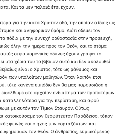
ατα. Και τα μεν παλαιά έτσι έχουν.
ύτερα για την κατά Χριστόν οδό, την οποίαν ο ίδιος ως
τομον και ανηφορικόν δρόμο. Διότι οδεύει τον
τα πόδια με την συνεχή ορθοστασία στην προσευχή,
ικώς όλην την ημέρα προς τον Θεόν, και το στόμα
 αυτές οι φαινομενικές οδύνες έχουν γράψει το
ι στα χέρια του το βιβλίον αυτό και δεν ακολουθεί
εβαίως είναι ο Χριστός, τότε ως ράθυμος και
ρόν των υπολοίπων μαθητών. Όταν λοιπόν έτσι
ύ, τότε κανένα εμπόδιο δεν θα μας παρουσιάση η
 εισέλθωμε στο αρχαίον ενδιαίτημα των προπατόρων
α καταλληλότερα για την περίσταση, και αφού
ωμε με αυτόν τον Τίμιον Σταυρόν. Ούτως
ι κατοικούσαμε τον θεοφύτευτον Παράδεισο, τόπον
ικές φωνές και ο ήχος των εορταζόντων, και
επευφημούσαν τον Θεόν. Ο άνθρωπος, ευρισκόμενος