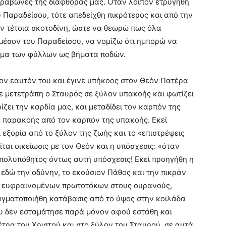
ρραβώνες της διαφθοράς μας. Όταν λοιπόν ετρυγήθη
 Παραδείσου, τότε απεδείχθη πικρότερος και από την
ον τέτοια σκοτοδίνη, ώστε να θεωρώ πως όλα
 μέσον του Παραδείσου, να νομίζω ότι ημπορώ να
σμα των φύλλων ως βήματα ποδών.
τον εαυτόν του και έγινε υπήκοος στoν Θεόν Πατέρα
ε μετετράπη ο Σταυρός σε ξύλον υπακοής και φωτίζει
ίζει την καρδία μας, και μεταδίδει τον καρπόν της
ης παρακοής από τον καρπόν της υπακοής. Εκεί
 εξορία από το ξύλον της ζωής και το «επιστρέψεις
ίται οικείωσις με τον Θεόν και η υπόσχεσις: «όταν
πολυπόθητος όντως αυτή υπόσχεσις! Εκεί προηγήθη η
 εδώ την οδύνην, το εκούσιον Πάθος και την πικράν
ων ευφραινομένων πρωτοτόκων στους ουρανούς,
αγματοποιήθη κατάβασις από το ύψος στην κοιλάδα
υ δεν εσταμάτησε παρά μόνον αφού εστάθη και
τρα του Χριστού και στο ξύλον του Σταυρού, σε αυτά