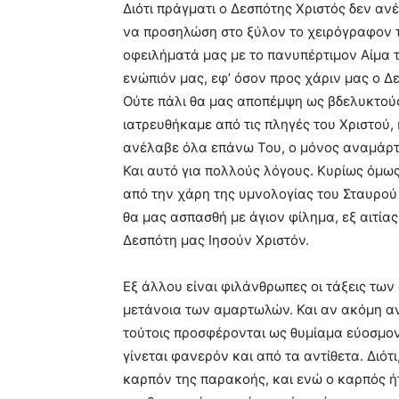
Διότι πράγματι ο Δεσπότης Χριστός δεν αν
να προσηλώση στο ξύλον το χειρόγραφον τ
οφειλήματά μας με το πανυπέρτιμον Αίμα 
ενώπιόν μας, εφ’ όσον προς χάριν μας ο Δ
Ούτε πάλι θα μας αποπέμψη ως βδελυκτούς
ιατρευθήκαμε από τις πληγές του Χριστού, 
ανέλαβε όλα επάνω Του, ο μόνος αναμάρτη
Και αυτό για πολλούς λόγους. Κυρίως όμως
από την χάρη της υμνολογίας του Σταυρού
θα μας ασπασθή με άγιον φίλημα, εξ αιτία
Δεσπότη μας Ιησούν Χριστόν.
Εξ άλλου είναι φιλάνθρωπες οι τάξεις των
μετάνοια των αμαρτωλών. Και αν ακόμη αν
τούτοις προσφέρονται ως θυμίαμα εύοσμον
γίνεται φανερόν και από τα αντίθετα. Διό
καρπόν της παρακοής, και ενώ ο καρπός ή