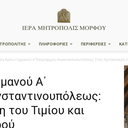
ΤΡΟΠΟΛΙΤΗΣ
ΠΛΗΡΟΦΟΡΙΕΣ
ΠΕΡΙΦΕΡΕΙΕΣ
ΚΑΤ
Ιερά
λία Αγίου Γερμανού Α΄ Πατριάρχου Κωνσταντινουπόλεως: Στην προσκύνηση το
ρμανού Α΄
Μητρόπολις
σταντινουπόλεως:
 του Τιμίου και
ρού
Μόρφου