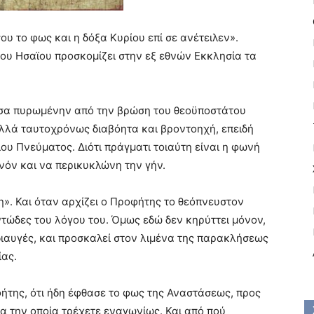
υ το φως και η δόξα Κυρίου επί σε ανέτειλεν».
ου Ησαϊου προσκομίζει στην εξ εθνών Εκκλησία τα
σσα πυρωμένην από την βρώση του θεοϋποστάτου
αλλά ταυτοχρόνως διαβόητα και βροντοηχή, επειδή
ου Πνεύματος. Διότι πράγματι τοιαύτη είναι η φωνή
νόν και να περικυκλώνη την γήν.
γη». Και όταν αρχίζει ο Προφήτης το θεόπνευστον
τώδες του λόγου του. Όμως εδώ δεν κηρύττει μόνον,
ιαυγές, και προσκαλεί στον λιμένα της παρακλήσεως
ίας.
της, ότι ήδη έφθασε το φως της Αναστάσεως, προς
ια την οποία τρέχετε εναγωνίως. Και από πού