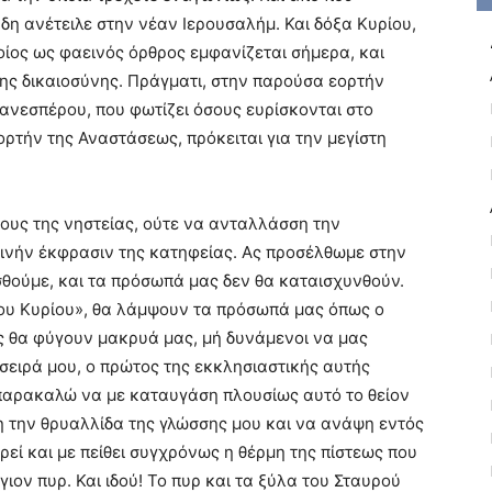
δη ανέτειλε στην νέαν Ιερουσαλήμ. Και δόξα Κυρίου,
ποίος ως φαεινός όρθρος εμφανίζεται σήμερα, και
 της δικαιοσύνης. Πράγματι, στην παρούσα εορτήν
ανεσπέρου, που φωτίζει όσους ευρίσκονται στο
ορτήν της Αναστάσεως, πρόκειται για την μεγίστη
ους της νηστείας, ούτε να ανταλλάσση την
ινήν έκφρασιν της κατηφείας. Ας προσέλθωμε στην
σθούμε, και τα πρόσωπά μας δεν θα καταισχυνθούν.
ου Κυρίου», θα λάμψουν τα πρόσωπά μας όπως ο
ες θα φύγουν μακρυά μας, μή δυνάμενοι να μας
σειρά μου, ο πρώτος της εκκλησιαστικής αυτής
παρακαλώ να με καταυγάση πλουσίως αυτό το θείον
 την θρυαλλίδα της γλώσσης μου και να ανάψη εντός
εί και με πείθει συγχρόνως η θέρμη της πίστεως που
γιον πυρ. Και ιδού! Το πυρ και τα ξύλα του Σταυρού