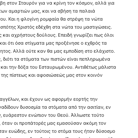
έβη στoν Σταυρόν για να κρίνη τoν κόσμον, αλλά για
ων αμαρτιών μας, και να σβήση τα παλαιά
του. Και η φλογίνη ρομφαία θα στρέψη τα νώτα
εσπότης Χριστός εδέχθη στα νώτα του μαστιγώσεις.
 και αχρήστους δούλους. Επειδή γνωρίζει πως όλοι
και ότι όσα στίγματα μας προξένησε ο εχθρός τα
τος. Αλλά ούτε καν θα μας εμποδίση στο ελάχιστο.
, διότι τα στόματα των πιστών είναι πεπληρωμένα
 και την δόξα του Εσταυρωμένου. Αντιθέτως μάλιστα
ς της πίστεως και αφοσιώσεώς μας στoν κοινόν
 αγγέλων, και έχουν ως αφορμήν εορτής την
αδίδουν δυσοσμία τα στόματα από την ασιτίαν, εν
, ευάρεστον ενώπιον του Θεού. Άλλωστε τούτο
τι, όταν οι προπάτορές μας εμασούσαν ακόμη τον
ταν ευώδης, εν τούτοις το στόμα τους ήταν δύσοσμο