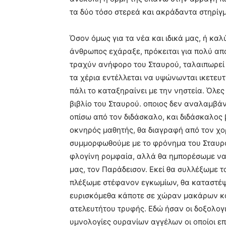
τα δύο τόσο στερεά και ακράδαντα στηρίγμ
Όσον όμως για τα νέα και ιδικά μας, ή καλ
άνθρωπος εχάραξε, πρόκειται για πολύ από
τραχύν ανήφορο του Σταυρού, ταλαιπωρεί 
τα χέρια εντέλλεται να υψώνωνται ικετευτ
πάλι το καταξηραίνει με την νηστεία. Όλες
βιβλίο του Σταυρού. οποιος δεν αναλαμβάνε
οπίσω από τον διδάσκαλο, και διδάσκαλος β
οκνηρός μαθητής, θα διαγραφή από τον χο
συμμορφωθούμε με το φρόνημα του Σταυρο
φλογίνη ρομφαία, αλλά θα ημπορέσωμε να
μας, τον Παράδεισον. Εκεί θα συλλέξωμε τ
πλέξωμε στέφανον εγκωμίων, θα καταστέψ
ευρισκόμεθα κάποτε σε χώραν μακάρων κα
ατελευτήτου τρυφής. Εδώ ήσαν οι δοξολογ
υμνολογίες ουρανίων αγγέλων οι οποίοι 