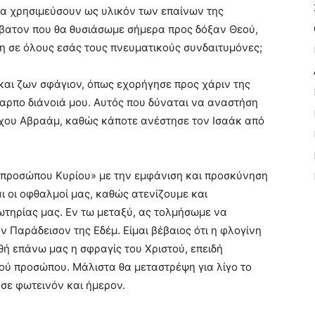
να χρησιμεύσουν ως υλικόν των επαίνων της
ρόβατον που θα θυσιάσωμε σήμερα προς δόξαν Θεού,
η σε όλους εσάς τους πνευματικούς συνδαιτυμόνες;
και ζων σφάγιον, όπως εχορήγησε προς χάριν της
αρπο διάνοιά μου. Αυτός που δύναται να αναστήση
ρχου Αβραάμ, καθώς κάποτε ανέστησε τον Ισαάκ από
 προσώπου Κυρίου» με την εμφάνιση και προσκύνηση
αι οι οφθαλμοί μας, καθώς ατενίζουμε και
τηρίας μας. Εν τω μεταξύ, ας τολμήσωμε να
Παράδεισον της Εδέμ. Είμαι βέβαιος ότι η φλογίνη
ή επάνω μας η σφραγίς του Χριστού, επειδή
ού προσώπου. Μάλιστα θα μεταστρέψη για λίγο το
σε φωτεινόν και ήμερον.