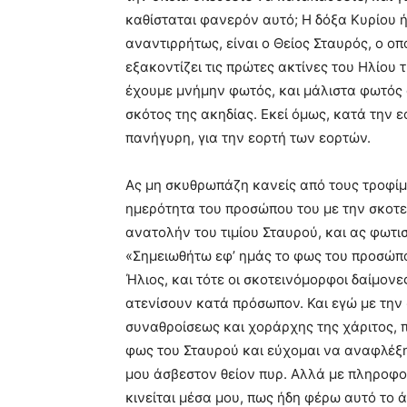
καθίσταται φανερόν αυτό; Η δόξα Κυρίου ή
αναντιρρήτως, είναι ο Θείος Σταυρός, ο ο
εξακοντίζει τις πρώτες ακτίνες του Ηλίου
έχουμε μνήμην φωτός, και μάλιστα φωτός 
σκότος της ακηδίας. Εκεί όμως, κατά την ε
πανήγυρη, για την εορτή των εορτών.
Ας μη σκυθρωπάζη κανείς από τους τροφίμ
ημερότητα του προσώπου του με την σκοτε
ανατολήν του τιμίου Σταυρού, και ας φωτι
«Σημειωθήτω εφ’ ημάς το φως του προσώπ
Ήλιος, και τότε οι σκοτεινόμορφοι δαίμον
ατενίσουν κατά πρόσωπον. Και εγώ με την 
συναθροίσεως και χοράρχης της χάριτος, 
φως του Σταυρού και εύχομαι να αναφλέξη
μου άσβεστον θείον πυρ. Αλλά με πληροφορ
κινείται μέσα μου, πως ήδη φέρω αυτό το ά