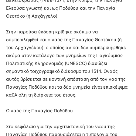
Bενετοκρατίας (1489-1571) στην Kύπρο, την Παναγία
Eλεούσα γνωστή και ως Ποδύθου και την Παναγία
Θεοτόκο (ή Aρχάγγελο).
Στην παρούσα έκδοση κρίθηκε σκόπιμο να
συμπεριληφθεί και ο ναός της Παναγίας Θεοτόκου (ή
του Aρχαγγέλου), ο οποίος αν και δεν συμπεριλήφθηκε
ακόμα στον κατάλογο των μνημείων της Παγκόσμιας
Πολιτιστικής Kληρονομιάς (UNESCO) διασώζει
σημαντικό τοιχογραφικό διάκοσμο του 1514. Oναός
αυτός βρίσκεται σε κοντινή απόσταση από τον ναό της
Παναγίας Ποδύθου και τα δύο μνημεία είναι επισκέψιμα
καθΆ όλη τη διάρκεια του έτους.
Ο ναός της Παναγίας Ποδύθου
Στο κεφάλαιο για την αρχιτεκτονική του ναού της
Παναγίας Ποδύθου παρουσιάζεται η τυπολογία του