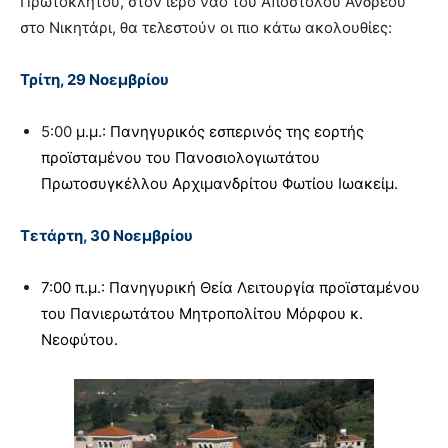
Πρωτοκλήτου, στον ιερό ναό του Αποστόλου Ανδρέου
στο Νικητάρι, θα τελεστούν οι πιο κάτω ακολουθίες
:
Τρίτη
,
29 Νοεμβρίου
5:00
μ
.
μ.: Πανηγυρικός
εσ
π
ερινός της εορτής
προϊσταμένου του Πανοσιολογιωτάτου
Πρωτοσυγκέλλου Αρχιμανδρίτου Φωτίου Ιωακείμ
.
Τετάρτη
, 30 Νοεμβρί
ου
7:00 π.
μ
.: Πανηγυρική Θεία Λειτουργία προϊσταμένου
του Πανιερωτάτου Μητροπολίτου Μόρφου κ.
Νεοφύτου
.