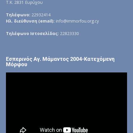
Τ.Κ. 2831 Ευρύχου
Τηλέφωνο:
22932414
Ηλ. διεύθυνση (email):
info@immorfou.org.cy
Τηλέφωνο Ιστοσελίδας:
22823330
Εσπερινός Αγ. Μάμαντος 2004-Κατεχόμενη
Μόρφου