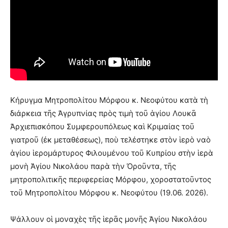
Κήρυγμα Μητροπολίτου Μόρφου κ. Νεοφύτου κατὰ τὴ
διάρκεια τῆς Ἀγρυπνίας πρὸς τιμὴ τοῦ ἁγίου Λουκᾶ
Ἀρχιεπισκόπου Συμφερουπόλεως καὶ Κριμαίας τοῦ
γιατροῦ (ἐκ μεταθέσεως), ποὺ τελέστηκε στὸν ἱερὸ ναὸ
ἁγίου ἱερομάρτυρος Φιλουμένου τοῦ Κυπρίου στὴν ἱερὰ
μονὴ Ἁγίου Νικολάου παρὰ τὴν Ὀροῦντα, τῆς
μητροπολιτικῆς περιφερείας Μόρφου, χοροστατοῦντος
τοῦ Μητροπολίτου Μόρφου κ. Νεοφύτου (19.06. 2026).
Ψάλλουν οἱ μοναχὲς τῆς ἱερᾶς μονῆς Ἁγίου Νικολάου