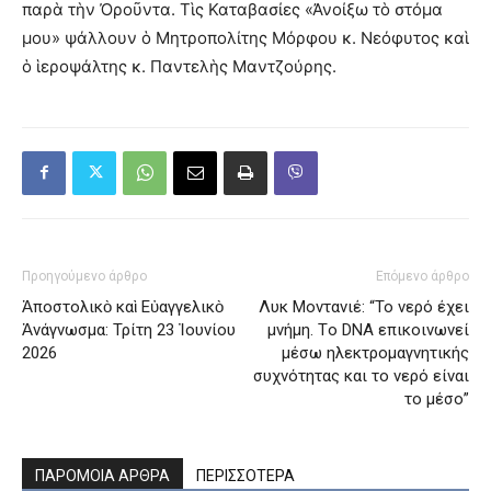
παρὰ τὴν Ὀροῦντα. Τὶς Καταβασίες «Ἀνοίξω τὸ στόμα
μου» ψάλλουν ὁ Μητροπολίτης Μόρφου κ. Νεόφυτος καὶ
ὁ ἱεροψάλτης κ. Παντελὴς Μαντζούρης.
Προηγούμενο άρθρο
Επόμενο άρθρο
Ἀποστολικὸ καὶ Εὐαγγελικὸ
Λυκ Μοντανιέ: “Το νερό έχει
Ἀνάγνωσμα: Τρίτη 23 Ἰουνίου
μνήμη. Tο DNA επικοινωνεί
2026
μέσω ηλεκτρομαγνητικής
συχνότητας και το νερό είναι
το μέσο”
ΠΑΡΟΜΟΙΑ ΑΡΘΡΑ
ΠΕΡΙΣΣΟΤΕΡΑ