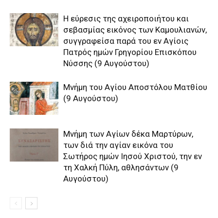
H εύρεσις της αχειροποιήτου και
σεβασμίας εικόνος των Kαμουλιανών,
συγγραφείσα παρά του εν Aγίοις
Πατρός ημών Γρηγορίου Eπισκόπου
Nύσσης (9 Αυγούστου)
Μνήμη του Aγίου Aποστόλου Mατθίου
(9 Αυγούστου)
Μνήμη των Aγίων δέκα Mαρτύρων,
των διά την αγίαν εικόνα του
Σωτήρος ημών Iησού Xριστού, την εν
τη Xαλκή Πύλη, αθλησάντων (9
Αυγούστου)