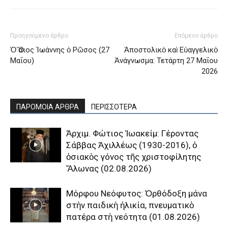
Προηγούμενο άρθρο
Επόμενο άρθρο
Ὁ Ὅσιος Ἰωάννης ὁ Ρῶσος (27
Ἀποστολικὸ καὶ Εὐαγγελικὸ
Μαΐου)
Ἀνάγνωσμα: Τετάρτη 27 Μαΐου
2026
ΠΑΡΟΜΟΙΑ ΑΡΘΡΑ
ΠΕΡΙΣΣΟΤΕΡΑ
Ἀρχιμ. Φώτιος Ἰωακείμ: Γέροντας
Σάββας Ἀχιλλέως (1930-2016), ὁ
ὁσιακὸς γόνος τῆς χριστοφίλητης
Ἅλωνας (02.08.2026)
Μόρφου Νεόφυτος: Ὀρθόδοξη μάνα
στὴν παιδικὴ ἡλικία, πνευματικὸ
πατέρα στὴ νεότητα (01.08.2026)