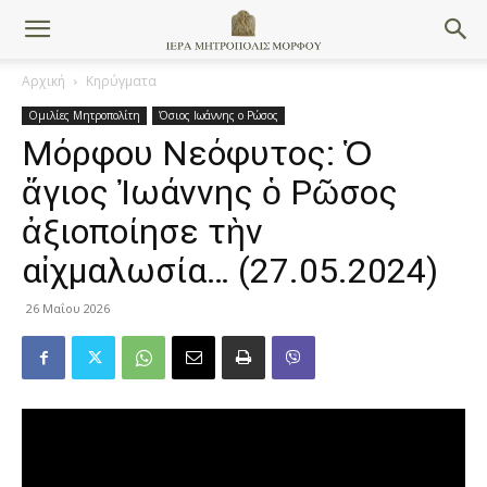
Αρχική
Κηρύγματα
Ομιλίες Μητροπολίτη
Όσιος Ιωάννης ο Ρώσος
Μόρφου Νεόφυτος: Ὁ
ἅγιος Ἰωάννης ὁ Ρῶσος
ἀξιοποίησε τὴν
αἰχμαλωσία… (27.05.2024)
26 Μαΐου 2026