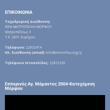
ΕΠΙΚΟΙΝΩΝΙΑ
Ταχυδρομική Διεύθυνση:
ΙΕΡΑ ΜΗΤΡΟΠΟΛΗ ΜΟΡΦΟΥ
Μητροπόλεως 3
Τ.Κ. 2831 Ευρύχου
Τηλέφωνο:
22932414
Ηλ. διεύθυνση (email):
info@immorfou.org.cy
Τηλέφωνο Ιστοσελίδας:
22823330
Εσπερινός Αγ. Μάμαντος 2004-Κατεχόμενη
Μόρφου