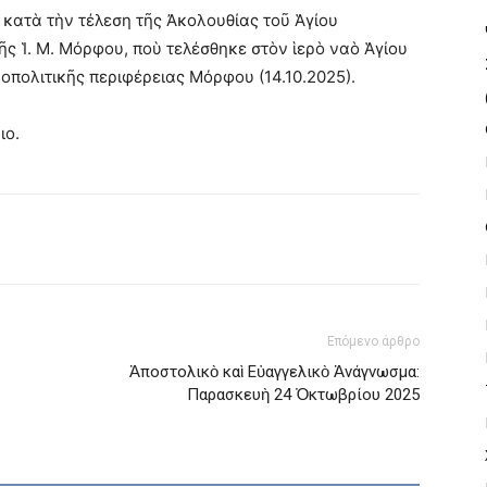
κατὰ τὴν τέλεση τῆς Ἀκολουθίας τοῦ Ἁγίου
ῆς Ἱ. Μ. Μόρφου, ποὺ τελέσθηκε στὸν ἱερὸ ναὸ Ἁγίου
οπολιτικῆς περιφέρειας Μόρφου (14.10.2025).
ιο.
Επόμενο άρθρο
Ἀποστολικὸ καὶ Εὐαγγελικὸ Ἀνάγνωσμα:
Παρασκευὴ 24 Ὀκτωβρίου 2025