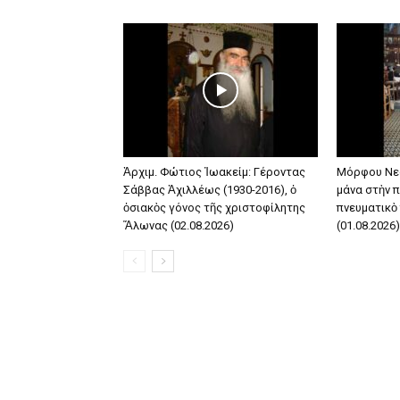
Ἀρχιμ. Φώτιος Ἰωακείμ: Γέροντας
Μόρφου Νε
Σάββας Ἀχιλλέως (1930-2016), ὁ
μάνα στὴν π
ὁσιακὸς γόνος τῆς χριστοφίλητης
πνευματικὸ
Ἅλωνας (02.08.2026)
(01.08.2026)