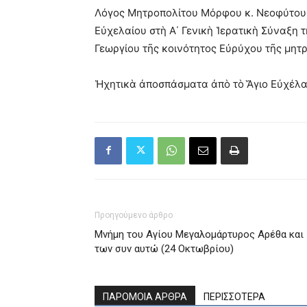
Λόγος Μητροπολίτου Μόρφου κ. Νεοφύτου 
Εὐχελαίου στὴ Α΄ Γενικὴ Ἱερατικὴ Σύναξη τ
Γεωργίου τῆς κοινότητος Εὐρύχου τῆς μητρ
Ἡχητικὰ ἀποσπάσματα ἀπὸ τὸ Ἅγιο Εὐχέλα
Προηγούμενο άρθρο
Μνήμη του Aγίου Mεγαλομάρτυρος Αρέθα και
των συν αυτώ (24 Οκτωβρίου)
ΠΑΡΟΜΟΙΑ ΑΡΘΡΑ
ΠΕΡΙΣΣΟΤΕΡΑ