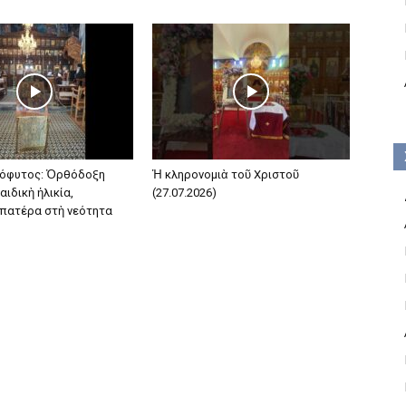
όφυτος: Ὀρθόδοξη
Ἡ κληρονομιὰ τοῦ Χριστοῦ
αιδικὴ ἡλικία,
(27.07.2026)
 πατέρα στὴ νεότητα