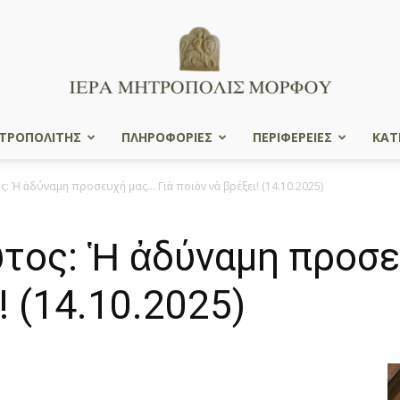
ΤΡΟΠΟΛΙΤΗΣ
ΠΛΗΡΟΦΟΡΙΕΣ
ΠΕΡΙΦΕΡΕΙΕΣ
ΚΑΤ
Ιερά
 Ἡ ἀδύναμη προσευχή μας… Γιὰ ποιὸν νὰ βρέξει! (14.10.2025)
ος: Ἡ ἀδύναμη προσευ
Μητρόπολις
! (14.10.2025)
Μόρφου