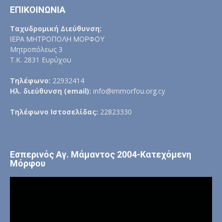
ΕΠΙΚΟΙΝΩΝΙΑ
Ταχυδρομική Διεύθυνση:
ΙΕΡΑ ΜΗΤΡΟΠΟΛΗ ΜΟΡΦΟΥ
Μητροπόλεως 3
Τ.Κ. 2831 Ευρύχου
Τηλέφωνο:
22932414
Ηλ. διεύθυνση (email):
info@immorfou.org.cy
Τηλέφωνο Ιστοσελίδας:
22823330
Εσπερινός Αγ. Μάμαντος 2004-Κατεχόμενη
Μόρφου