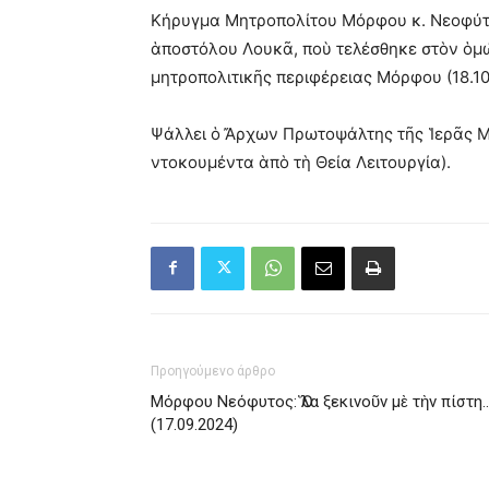
Κήρυγμα Μητροπολίτου Μόρφου κ. Νεοφύτου
ἁποστόλου Λουκᾶ, ποὺ τελέσθηκε στὸν ὁμ
μητροπολιτικῆς περιφέρειας Μόρφου (18.10
Ψάλλει ὁ Ἄρχων Πρωτοψάλτης τῆς Ἱερᾶς 
ντοκουμέντα ὰπὸ τὴ Θεία Λειτουργία).
Προηγούμενο άρθρο
Μόρφου Νεόφυτος: Ὅλα ξεκινοῦν μὲ τὴν πίστη
(17.09.2024)