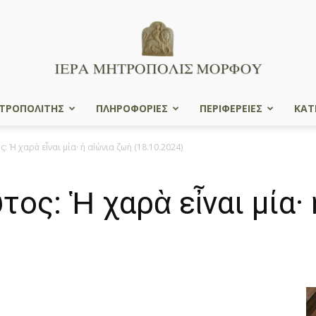
ΤΡΟΠΟΛΙΤΗΣ
ΠΛΗΡΟΦΟΡΙΕΣ
ΠΕΡΙΦΕΡΕΙΕΣ
ΚΑΤ
Ιερά
Ἡ χαρὰ εἶναι μία· ἡ αἰώνια ζωὴ (18.10.2024)
ς: Ἡ χαρὰ εἶναι μία· 
Μητρόπολις
Μόρφου