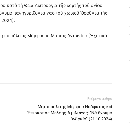
 κατὰ τὴ Θεία Λειτουργία τῆς ἑορτῆς τοῦ ἁγίου
ώνυμο πανηγυρίζοντα ναὸ τοῦ χωριοῦ Ὀροῦντα τῆς
.2024).
Μητροπόλεως Μόρφου κ. Μάριος Ἀντωνίου (Ἠχητικὰ
Επόμενο άρθρο
…
Μητροπολίτης Μόρφου Νεόφυτος καὶ
Ἐπίσκοπος Μελόης Αἰμιλιανός: “Νὰ ἔχουμε
ἀνδρεία” (21.10.2024)