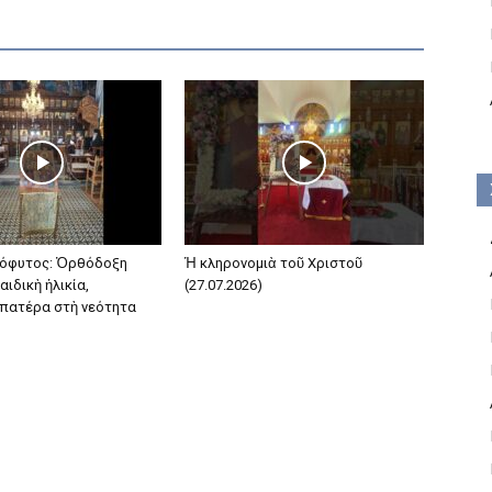
όφυτος: Ὀρθόδοξη
Ἡ κληρονομιὰ τοῦ Χριστοῦ
αιδικὴ ἡλικία,
(27.07.2026)
 πατέρα στὴ νεότητα