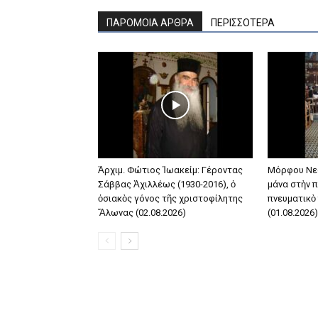
ΠΑΡΟΜΟΙΑ ΑΡΘΡΑ
ΠΕΡΙΣΣΟΤΕΡΑ
Ἀρχιμ. Φώτιος Ἰωακείμ: Γέροντας
Μόρφου Νε
Σάββας Ἀχιλλέως (1930-2016), ὁ
μάνα στὴν π
ὁσιακὸς γόνος τῆς χριστοφίλητης
πνευματικὸ
Ἅλωνας (02.08.2026)
(01.08.2026)