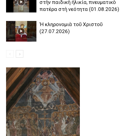
στὴν παιδικὴ ἡλικία, πνευματικὸ
πατέρα στὴ νεότητα (01.08.2026)
Ἡ κληρονομιὰ τοῦ Χριστοῦ
(27.07.2026)