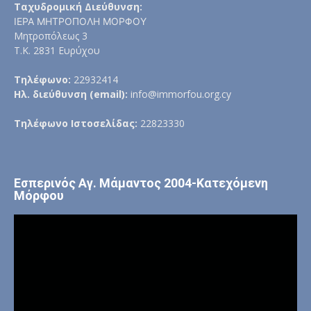
Ταχυδρομική Διεύθυνση:
ΙΕΡΑ ΜΗΤΡΟΠΟΛΗ ΜΟΡΦΟΥ
Μητροπόλεως 3
Τ.Κ. 2831 Ευρύχου
Τηλέφωνο:
22932414
Ηλ. διεύθυνση (email):
info@immorfou.org.cy
Τηλέφωνο Ιστοσελίδας:
22823330
Εσπερινός Αγ. Μάμαντος 2004-Κατεχόμενη
Μόρφου