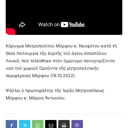
Κήρυγμα Μητροπολίτου Μόρφου κ. Νεοφύτου κατὰ τὴ
Θεία Λειτουργία τῆς ἑορτῆς τοῦ ἁγίου ἁποστόλου
Λουκᾶ, ποὺ τελέσθηκε στὸν ὁμώνυμο πανηγυρίζοντα
ναὸ τοῦ χωριοῦ Ὀροῦντα τῆς μητροπολιτικῆς
περιφέρειας Μόρφου (18.10.2022).
Ψάλλει ὁ πρωτοψάλτης τῆς Ἱερᾶς Μητροπόλεως
Μόρφου κ. Μάριος Ἀντωνίου.