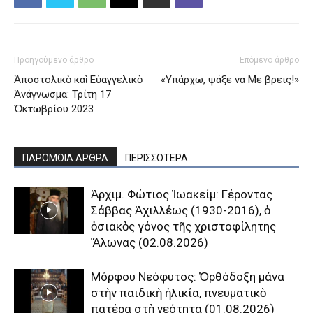
Προηγούμενο άρθρο
Επόμενο άρθρο
Ἀποστολικὸ καὶ Εὐαγγελικὸ
«Υπάρχω, ψάξε να Με βρεις!»
Ἀνάγνωσμα: Τρίτη 17
Ὀκτωβρίου 2023
ΠΑΡΟΜΟΙΑ ΑΡΘΡΑ
ΠΕΡΙΣΣΟΤΕΡΑ
Ἀρχιμ. Φώτιος Ἰωακείμ: Γέροντας
Σάββας Ἀχιλλέως (1930-2016), ὁ
ὁσιακὸς γόνος τῆς χριστοφίλητης
Ἅλωνας (02.08.2026)
Μόρφου Νεόφυτος: Ὀρθόδοξη μάνα
στὴν παιδικὴ ἡλικία, πνευματικὸ
πατέρα στὴ νεότητα (01.08.2026)