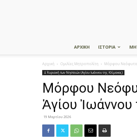
ΑΡΧΙΚΗ
ΙΣΤΟΡΙΑ
ΜΗ
Αρχική
Ομιλίες Μητροπολίτη
Μόρφου Νεόφυτος: 
Δ΄ Κυριακή των Νηστειών (Αγίου Ιωάννου της Κλίμακος)
Μόρφου Νεόφυτ
Ἁγίου Ἰωάννου 
19 Μαρτίου 2026