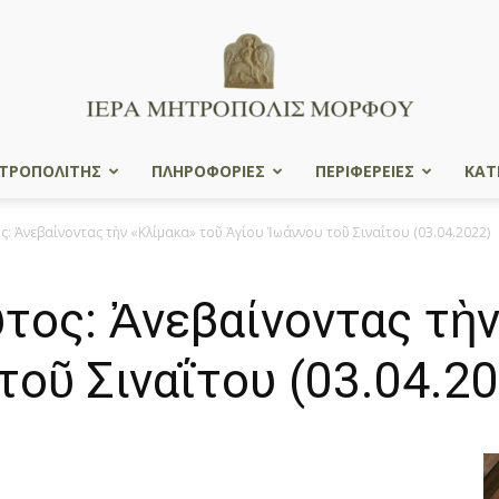
ΤΡΟΠΟΛΙΤΗΣ
ΠΛΗΡΟΦΟΡΙΕΣ
ΠΕΡΙΦΕΡΕΙΕΣ
ΚΑΤ
Ιερά
Ἀνεβαίνοντας τὴν «Κλίμακα» τοῦ Ἁγίου Ἰωάννου τοῦ Σιναΐτου (03.04.2022)
ος: Ἀνεβαίνοντας τὴν
Μητρόπολις
τοῦ Σιναΐτου (03.04.2
Μόρφου