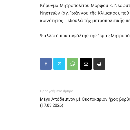
Κήρυγμα Μητροπολίτου Μόρφου κ. Νεοφύτου
Νηστειῶν (ἁγ. Ἰωάννου τῆς Κλίμακος), ποὺ
κοινότητος Πεδουλᾶ τῆς μητροπολιτικῆς π
Ψάλλει ὁ πρωτοψάλτης τῆς Ἱερᾶς Μητροπό
Προηγούμενο άρθρο
Μέγα Ἀπόδειπνον μὲ Θεοτοκάριον ἦχος βαρὺ
(17.03.2026)