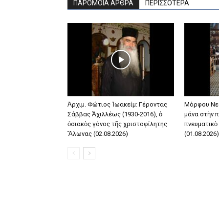
ΠΑΡΟΜΟΙΑ ΑΡΘΡΑ
ΠΕΡΙΣΣΟΤΕΡΑ
Ἀρχιμ. Φώτιος Ἰωακείμ: Γέροντας
Μόρφου Νε
Σάββας Ἀχιλλέως (1930-2016), ὁ
μάνα στὴν π
ὁσιακὸς γόνος τῆς χριστοφίλητης
πνευματικὸ
Ἅλωνας (02.08.2026)
(01.08.2026)