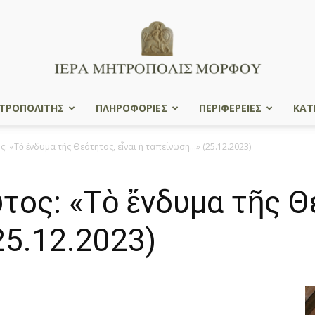
ΤΡΟΠΟΛΙΤΗΣ
ΠΛΗΡΟΦΟΡΙΕΣ
ΠΕΡΙΦΕΡΕΙΕΣ
ΚΑΤ
Ιερά
«Τὸ ἔνδυμα τῆς Θεότητος, εἶναι ἡ ταπείνωση…» (25.12.2023)
ς: «Τὸ ἔνδυμα τῆς Θε
Μητρόπολις
25.12.2023)
Μόρφου