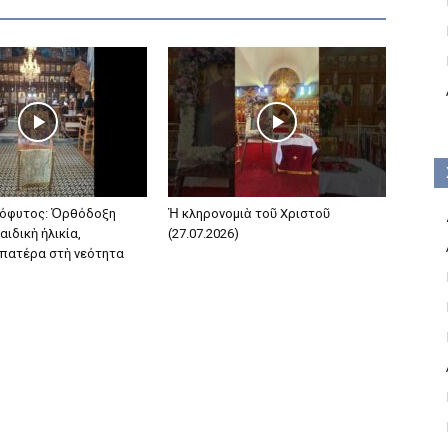
όφυτος: Ὀρθόδοξη
Ἡ κληρονομιὰ τοῦ Χριστοῦ
αιδικὴ ἡλικία,
(27.07.2026)
 πατέρα στὴ νεότητα