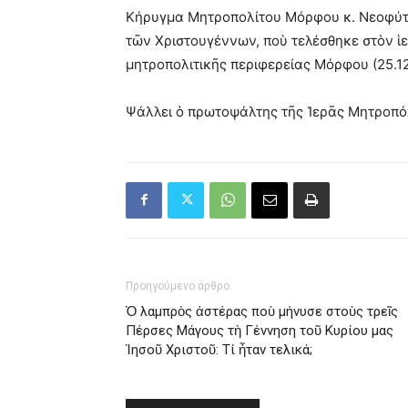
Κήρυγμα Μητροπολίτου Μόρφου κ. Νεοφύτου
τῶν Χριστουγέννων, ποὺ τελέσθηκε στὸν ἱε
μητροπολιτικῆς περιφερείας Μόρφου (25.12
Ψάλλει ὁ πρωτοψάλτης τῆς Ἱερᾶς Μητροπό
Προηγούμενο άρθρο
Ὁ λαμπρὸς ἀστέρας ποὺ μήνυσε στοὺς τρεῖς
Πέρσες Μάγους τὴ Γέννηση τοῦ Κυρίου μας
Ἰησοῦ Χριστοῦ: Τί ἦταν τελικά;