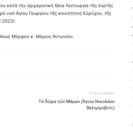
 κατὰ τὴν ἀρχιερατικὴ Θεία Λειτουργία τῆς ἑορτῆς
ρὸ ναὸ Ἁγίου Γεωργίου τῆς κοινότητος Εὐρύχου, τῆς
.2023).
λεως Μόρφου κ. Μάριος Ἀντωνίου.
Επόμενο άρθρο
Τὰ δῶρα τῶν Μάγων (Ἁγίου Νικολάου
Βελιμίροβιτς)