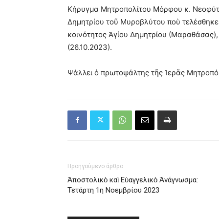
Κήρυγμα Μητροπολίτου Μόρφου κ. Νεοφύτου
Δημητρίου τοῦ Μυροβλύτου ποὺ τελέσθηκε
κοινότητος Ἁγίου Δημητρίου (Μαραθάσας),
(26.10.2023).
Ψάλλει ὁ πρωτοψάλτης τῆς Ἱερᾶς Μητροπό
Προηγούμενο άρθρο
Ἀποστολικὸ καὶ Εὐαγγελικὸ Ἀνάγνωσμα:
Τετάρτη 1η Νοεμβρίου 2023