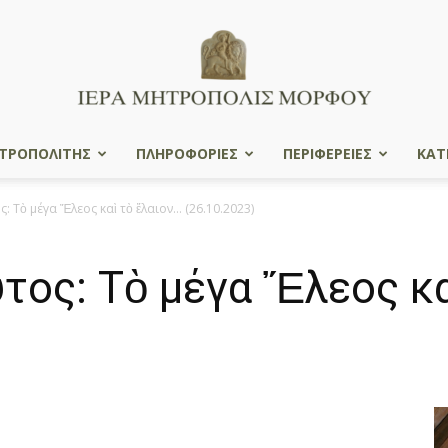
ΤΡΟΠΟΛΙΤΗΣ
ΠΛΗΡΟΦΟΡΙΕΣ
ΠΕΡΙΦΕΡΕΙΕΣ
ΚΑΤ
Ιερά
Τὸ μέγα Ἔλεος καὶ τὸ ἔλαιον… (26.10.2023)
ος: Τὸ μέγα Ἔλεος κα
Μητρόπολις
Μόρφου