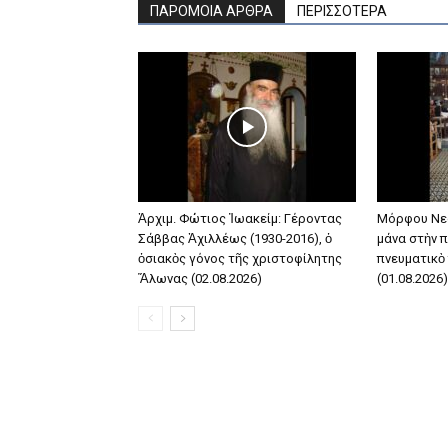
ΠΑΡΟΜΟΙΑ ΑΡΘΡΑ
ΠΕΡΙΣΣΟΤΕΡΑ
Ἀρχιμ. Φώτιος Ἰωακείμ: Γέροντας
Μόρφου Νε
Σάββας Ἀχιλλέως (1930-2016), ὁ
μάνα στὴν π
ὁσιακὸς γόνος τῆς χριστοφίλητης
πνευματικὸ
Ἅλωνας (02.08.2026)
(01.08.2026)