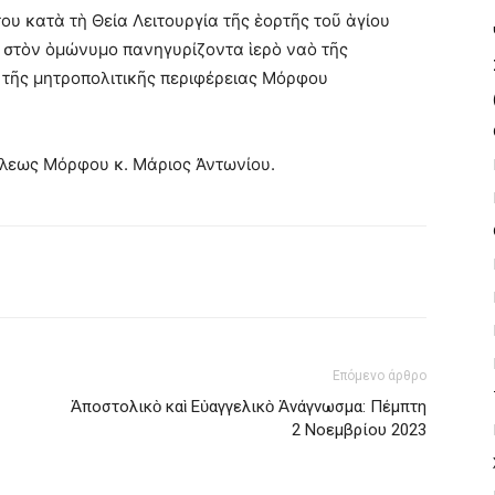
 κατὰ τὴ Θεία Λειτουργία τῆς ἑορτῆς τοῦ ἁγίου
 στὸν ὁμώνυμο πανηγυρίζοντα ἱερὸ ναὸ τῆς
 τῆς μητροπολιτικῆς περιφέρειας Μόρφου
λεως Μόρφου κ. Μάριος Ἀντωνίου.
Επόμενο άρθρο
Ἀποστολικὸ καὶ Εὐαγγελικὸ Ἀνάγνωσμα: Πέμπτη
2 Νοεμβρίου 2023