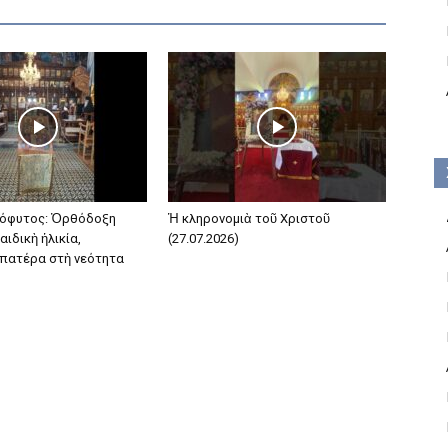
όφυτος: Ὀρθόδοξη
Ἡ κληρονομιὰ τοῦ Χριστοῦ
αιδικὴ ἡλικία,
(27.07.2026)
 πατέρα στὴ νεότητα