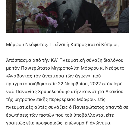
Μόρφου Νεόφυτος: Τί εἶναι ἡ Κύπρος καὶ οἱ Κύπριοι;
Ἀπόσπασμα ἀπὸ τὴν ΚΑ΄ Πνευματικὴ σύναξη διαλόγου
μὲ τὸν Πανιερώτατο Μητροπολίτη Μόρφου κ. Νεόφυτο
«Ἀνάβοντας τὸν ἀναπτήρα τῶν ἁγίων», ποὺ
πραγματοποιήθηκε στὶς 22 Νοεμβρίου, 2022 στὸν ἱερὸ
ναὸ Παναγίας Χρυσελεούσης στὴν κοινότητα Ἀκακίου
τῆς μητροπολιτικῆς περιφέρειας Μόρφου. Στὶς
πνευματικὲς αὐτὲς συνάξεις ὁ Πανιερώτατος ἀπαντᾶ σὲ
ἐρωτήσεις τῶν πιστῶν ποὺ τοὺ ὑποβάλλονται εἴτε
γραπτῶς εἴτε προφορικῶς, ἐπώνυμα ἢ ἀνώνυμα.