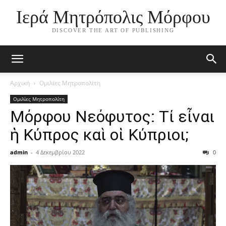
Ιερά Μητρόπολις Μόρφου
DISCOVER THE ART OF PUBLISHING
Αρχική
Ομιλίες Μητροπολίτη
Ομιλίες Μητροπολίτη
Μόρφου Νεόφυτος: Τί εἶναι
ἡ Κύπρος καὶ οἱ Κύπριοι;
admin
-
4 Δεκεμβρίου 2022
0