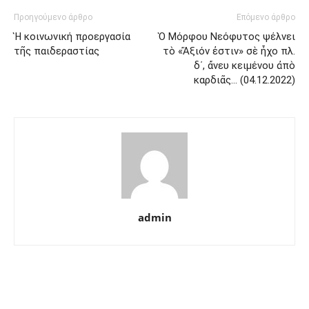
Προηγούμενο άρθρο
Επόμενο άρθρο
Ἡ κοινωνική προεργασία
Ὁ Μόρφου Νεόφυτος ψέλνει
τῆς παιδεραστίας
τὸ «Ἄξιόν ἐστιν» σὲ ἦχο πλ.
δ΄, ἄνευ κειμένου ἀπὸ
καρδιᾶς… (04.12.2022)
admin