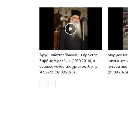
Ἀρχιμ. Φώτιος Ἰωακείμ: Γέροντας
Μόρφου Νε
Σάββας Ἀχιλλέως (1930-2016), ὁ
μάνα στὴν π
ὁσιακὸς γόνος τῆς χριστοφίλητης
πνευματικὸ
Ἅλωνας (02.08.2026)
(01.08.2026)