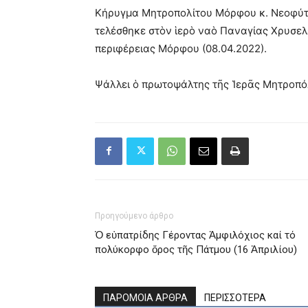
Κήρυγμα Μητροπολίτου Μόρφου κ. Νεοφύτο
τελέσθηκε στὸν ἱερὸ ναὸ Παναγίας Χρυσελ
περιφέρειας Μόρφου (08.04.2022).
Ψάλλει ὁ πρωτοψάλτης τῆς Ἱερᾶς Μητροπό
Προηγούμενο άρθρο
Ὁ εὐπατρίδης Γέροντας Ἀμφιλόχιος καί τό
πολύκορφο ὄρος τῆς Πάτμου (16 Ἀπριλίου)
ΠΑΡΟΜΟΙΑ ΑΡΘΡΑ
ΠΕΡΙΣΣΟΤΕΡΑ