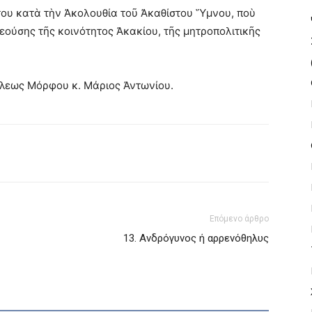
υ κατὰ τὴν Ἀκολουθία τοῦ Ἀκαθίστου Ὕμνου, ποὺ
εούσης τῆς κοινότητος Ἀκακίου, τῆς μητροπολιτικῆς
λεως Μόρφου κ. Μάριος Ἀντωνίου.
Επόμενο άρθρο
13. Ανδρόγυνος ή αρρενόθηλυς