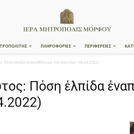
ΤΡΟΠΟΛΙΤΗΣ
ΠΛΗΡΟΦΟΡΙΕΣ
ΠΕΡΙΦΕΡΕΙΕΣ
ΚΑΤ
Ιερά
 Πόση ἐλπίδα ἐναποθέτουμε στὴ Θεοτόκο; (08.04.2022)
ος: Πόση ἐλπίδα ἐνα
Μητρόπολις
4.2022)
Μόρφου