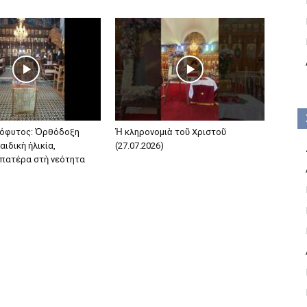
όφυτος: Ὀρθόδοξη
Ἡ κληρονομιὰ τοῦ Χριστοῦ
αιδικὴ ἡλικία,
(27.07.2026)
 πατέρα στὴ νεότητα