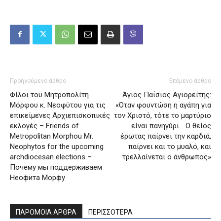
Προηγούμενο άρθρο
Επόμενο άρθρο
Φίλοι του Μητροπολίτη
Άγιος Παΐσιος Αγιορείτης:
Μόρφου κ. Νεοφύτου για τις
«Όταν φουντώση η αγάπη για
επικείμενες Αρχιεπισκοπικές
τον Χριστό, τότε το μαρτύριο
εκλογές – Friends of
είναι πανηγύρι… Ο θείος
Metropolitan Morphou Mr.
έρωτας παίρνει την καρδιά,
Neophytos for the upcoming
παίρνει και το μυαλό, και
archdiocesan elections –
τρελλαίνεται ο άνθρωπος»
Почему мы поддерживаем
Неофита Морфу
ΠΑΡΟΜΟΙΑ ΑΡΘΡΑ
ΠΕΡΙΣΣΟΤΕΡΑ