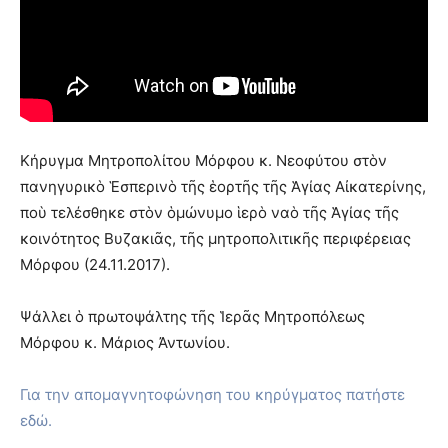
Κήρυγμα Μητροπολίτου Μόρφου κ. Νεοφύτου στὸν
πανηγυρικὸ Ἑσπερινὸ τῆς ἑορτῆς τῆς Ἁγίας Αἰκατερίνης,
ποὺ τελέσθηκε στὸν ὁμώνυμο ἱερὸ ναὸ τῆς Ἁγίας τῆς
κοινότητος Βυζακιᾶς, τῆς μητροπολιτικῆς περιφέρειας
Μόρφου (24.11.2017).
Ψάλλει ὁ πρωτοψάλτης τῆς Ἱερᾶς Μητροπόλεως
Μόρφου κ. Μάριος Ἀντωνίου.
Για την απομαγνητοφώνηση του κηρύγματος πατήστε
εδώ.