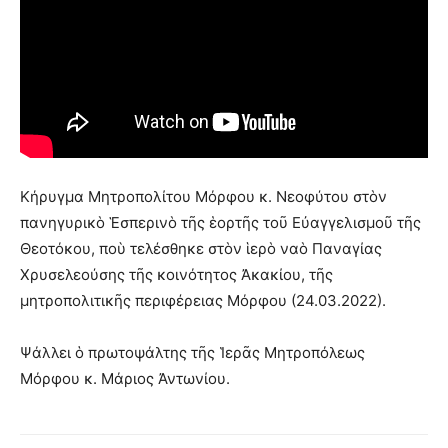
Κήρυγμα Μητροπολίτου Μόρφου κ. Νεοφύτου στὸν
πανηγυρικὸ Ἑσπερινὸ τῆς ἑορτῆς τοῦ Εὐαγγελισμοῦ τῆς
Θεοτόκου, ποὺ τελέσθηκε στὸν ἱερὸ ναὸ Παναγίας
Χρυσελεούσης τῆς κοινότητος Ἀκακίου, τῆς
μητροπολιτικῆς περιφέρειας Μόρφου (24.03.2022).
Ψάλλει ὁ πρωτοψάλτης τῆς Ἱερᾶς Μητροπόλεως
Μόρφου κ. Μάριος Ἀντωνίου.