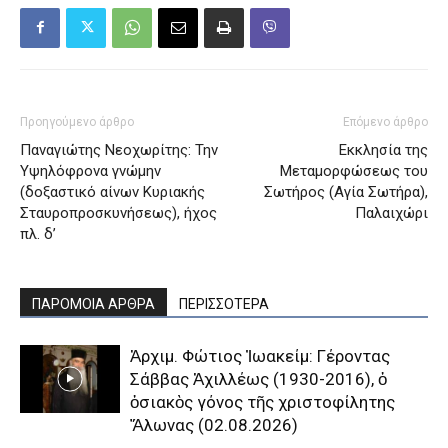
Προηγούμενο άρθρο
Επόμενο άρθρο
Παναγιώτης Νεοχωρίτης: Την
Εκκλησία της
Υψηλόφρονα γνώμην
Μεταμορφώσεως του
(δοξαστικό αίνων Κυριακής
Σωτήρος (Αγία Σωτήρα),
Σταυροπροσκυνήσεως), ήχος
Παλαιχώρι
πλ. δ’
ΠΑΡΟΜΟΙΑ ΑΡΘΡΑ
ΠΕΡΙΣΣΟΤΕΡΑ
Ἀρχιμ. Φώτιος Ἰωακείμ: Γέροντας
Σάββας Ἀχιλλέως (1930-2016), ὁ
ὁσιακὸς γόνος τῆς χριστοφίλητης
Ἅλωνας (02.08.2026)