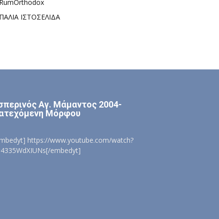
RumOrthodox
ΠΑΛΙΑ ΙΣΤΟΣΕΛΙΔΑ
σπερινός Αγ. Μάμαντος 2004-
ατεχόμενη Μόρφου
embedyt] https://www.youtube.com/watch?
=4335WdXIUNs[/embedyt]