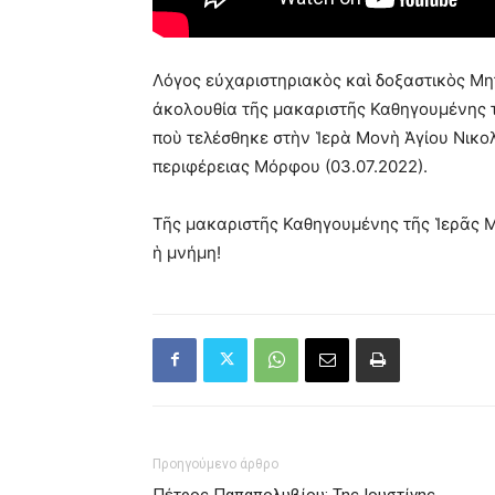
Λόγος εὐχαριστηριακὸς καὶ δοξαστικὸς Μη
ἀκολουθία τῆς μακαριστῆς Καθηγουμένης 
ποὺ τελέσθηκε στὴν Ἱερὰ Μονὴ Ἁγίου Νικο
περιφέρειας Μόρφου (03.07.2022).
Τῆς μακαριστῆς Καθηγουμένης τῆς Ἱερᾶς Μ
ἡ μνήμη!
Προηγούμενο άρθρο
Πέτρος Παπαπολυβίου: Της Ιουστίνης,