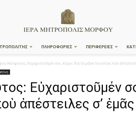
ΤΡΟΠΟΛΙΤΗΣ
ΠΛΗΡΟΦΟΡΙΕΣ
ΠΕΡΙΦΕΡΕΙΕΣ
ΚΑΤ
Ιερά
ου Νεόφυτος: Εὐχαριστοῦμέν σοι, Κύριε διὰ τὴ μάνα Ἰουστίνη ποὺ ἀπέστειλες
υστίνη
ς: Εὐχαριστοῦμέν σοι
Μητρόπολις
ποὺ ἀπέστειλες σ’ ἐμᾶ
Μόρφου