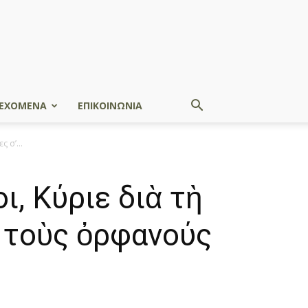
ΕΧΟΜΕΝΑ
ΕΠΙΚΟΙΝΩΝΙΑ
 σ’...
, Κύριε διὰ τὴ
ς τοὺς ὀρφανούς