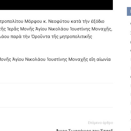
τροπολίτου Μόρφου κ. Νεοφύτου κατὰ τὴν ἐξόδιο
τῆς Ἱερᾶς Μονῆς Ἁγίου Νικολάου Ἰουστίνης Μοναχῆς,
λάου παρὰ τὴν Ὀροῦντα τῆς μητροπολιτικῆς
ονῆς Ἁγίου Νικολάου Ἰουστίνης Μοναχῆς εἴη αἰωνία
Επόμενο άρθρο
Άγιος Σωφρόνιος του Έσσεξ