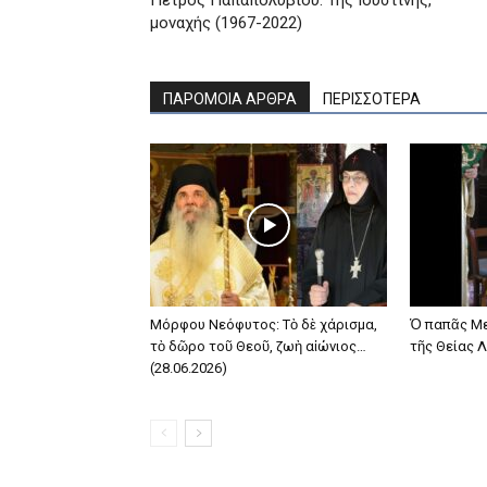
μοναχής (1967-2022)
ΠΑΡΟΜΟΙΑ ΑΡΘΡΑ
ΠΕΡΙΣΣΟΤΕΡΑ
Μόρφου Νεόφυτος: Τὸ δὲ χάρισμα,
Ὁ παπᾶς Με
τὸ δῶρο τοῦ Θεοῦ, ζωὴ αἰώνιος…
τῆς Θείας Λ
(28.06.2026)