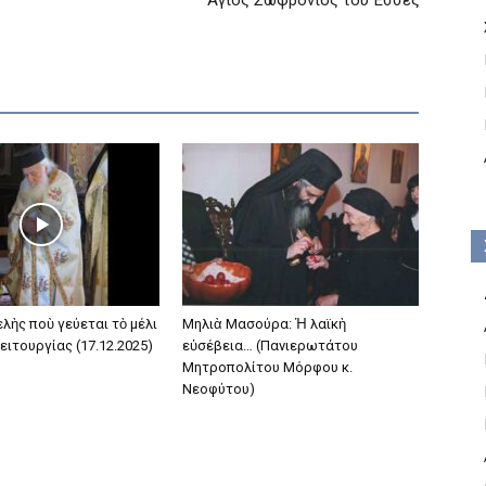
λὴς ποὺ γεύεται τὸ μέλι
Μηλιὰ Μασούρα: Ἡ λαϊκὴ
ειτουργίας (17.12.2025)
εὐσέβεια… (Πανιερωτάτου
Μητροπολίτου Μόρφου κ.
Νεοφύτου)