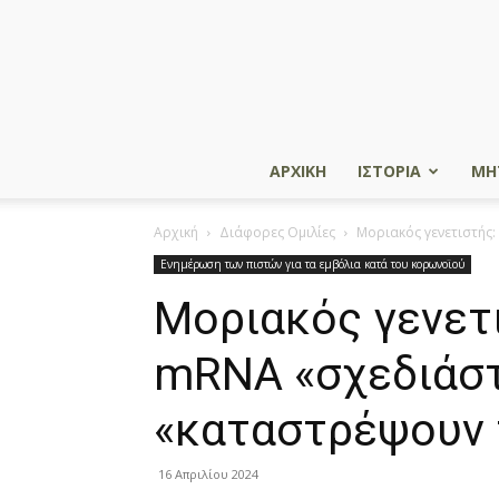
ΑΡΧΙΚΗ
ΙΣΤΟΡΙΑ
ΜΗ
Αρχική
Διάφορες Ομιλίες
Μοριακός γενετιστής
Ενημέρωση των πιστών για τα εμβόλια κατά του κορωνοϊού
Μοριακός γενετι
mRNA «σχεδιάστ
«καταστρέψουν 
16 Απριλίου 2024