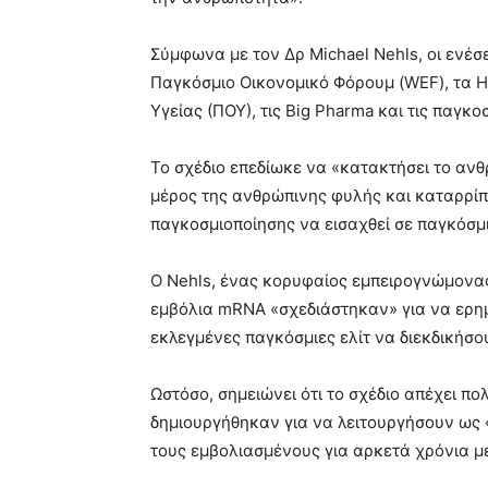
Σύμφωνα με τον Δρ Michael Nehls, οι ενέσ
Παγκόσμιο Οικονομικό Φόρουμ (WEF), τα 
Υγείας (ΠΟΥ), τις Big Pharma και τις παγκ
Το σχέδιο επεδίωκε να «κατακτήσει το α
μέρος της ανθρώπινης φυλής και καταρρίπ
παγκοσμιοποίησης να εισαχθεί σε παγκόσμ
Ο Nehls, ένας κορυφαίος εμπειρογνώμονας 
εμβόλια mRNA «σχεδιάστηκαν» για να ερημ
εκλεγμένες παγκόσμιες ελίτ να διεκδικήσο
Ωστόσο, σημειώνει ότι το σχέδιο απέχει π
δημιουργήθηκαν για να λειτουργήσουν ως 
τους εμβολιασμένους για αρκετά χρόνια μ