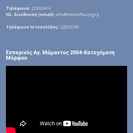
Τηλέφωνο:
22932414
Ηλ. διεύθυνση (email):
info@immorfou.org.cy
Τηλέφωνο Ιστοσελίδας:
22823330
Εσπερινός Αγ. Μάμαντος 2004-Κατεχόμενη
Μόρφου